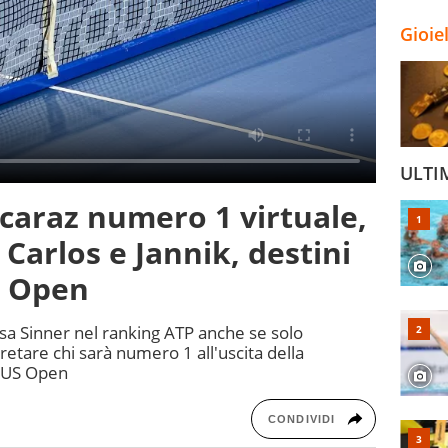
Gioie
ULTI
lcaraz numero 1 virtuale,
Carlos e Jannik, destini
US Open
ssa Sinner nel ranking ATP anche se solo
tare chi sarà numero 1 all'uscita della
lo US Open
CONDIVIDI