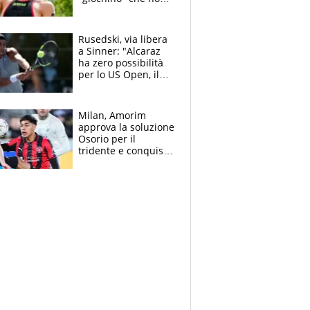
le piace: "La Senna?
Oggi era pulita"
Rusedski, via libera
a Sinner: "Alcaraz
ha zero possibilità
per lo US Open, il
2026 forse è gà
finito per lui"
Milan, Amorim
approva la soluzione
Osorio per il
tridente e conquista
Jashari: la frecciata
dello svizzero all'ex
Allegri