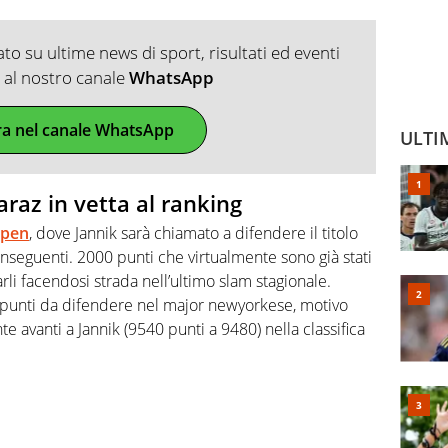
o su ultime news di sport, risultati ed eventi
ti al nostro canale
WhatsApp
ra nel canale WhatsApp
ULTI
araz in vetta al ranking
Open
, dove Jannik sarà chiamato a difendere il titolo
onseguenti. 2000 punti che virtualmente sono già stati
rli facendosi strada nell’ultimo slam stagionale.
 punti da difendere nel major newyorkese, motivo
nte avanti a Jannik (9540 punti a 9480) nella classifica