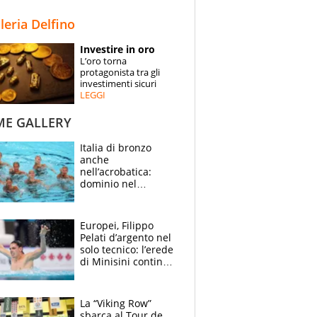
STORIE
lleria Delfino
SPECIALI
Investire in oro
L’oro torna
ESPERTI
protagonista tra gli
investimenti sicuri
LEGGI
CONTATTI
ME GALLERY
Italia di bronzo
anche
nell’acrobatica:
dominio nel
medagliere, ora
tocca a Ceccon, Curti
e compagni
Europei, Filippo
continuare
Pelati d’argento nel
solo tecnico: l’erede
di Minisini continua
a stupire, Los
Angeles è già nel
mirino
La “Viking Row”
sbarca al Tour de