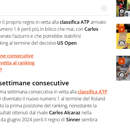
cio personale e professionale. Ama raccontare lo sport
l tempo reale: la verità della dirette non sono opinioni
 il proprio regno in vetta alla
classifica ATP
arrivato
numero 1 è però più in bilico che mai, con
Carlos
rato l’azzurro e che potrebbe stabilirsi
king al termine del decisivo
US Open
.
ane consecutive
 vetta al ranking
P
settimane consecutive
ima settimana consecutiva in vetta alla
classifica ATP
è diventato il nuovo numero 1 al termine del Roland
 la prima posizione del ranking, nonostante la
ultati ottenuti dal rivale
Carlos Alcaraz
nella
a da giugno 2024 però il regno di
Sinner
sembra