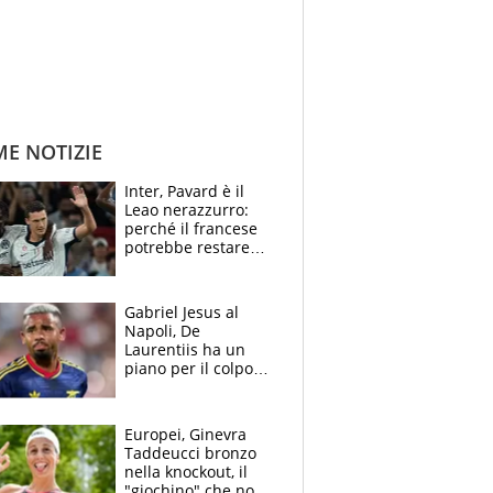
ME NOTIZIE
Inter, Pavard è il
Leao nerazzurro:
perché il francese
potrebbe restare
alla corte di Chivu
Gabriel Jesus al
Napoli, De
Laurentiis ha un
piano per il colpo
Champions: vendere
Lukaku, Lang e
Lucca
Europei, Ginevra
Taddeucci bronzo
nella knockout, il
"giochino" che non