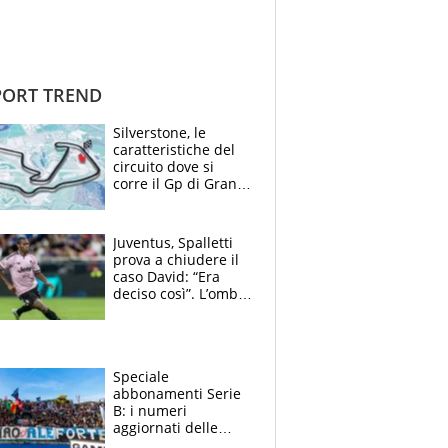
ORT TREND
Silverstone, le
caratteristiche del
circuito dove si
corre il Gp di Gran
Bretagna del
Motomondiale
Juventus, Spalletti
prova a chiudere il
caso David: “Era
deciso così”. L’ombra
di Zirkzee e la
sentenza dei tifosi
Speciale
abbonamenti Serie
B: i numeri
aggiornati delle
venti squadre