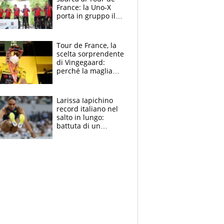
France: la Uno-X
porta in gruppo il
rito della Norvegia
di Haaland e
compagni
Tour de France, la
scelta sorprendente
di Vingegaard:
perché la maglia
gialla indossa la
mascherina, il
rischio da evitare
Larissa Iapichino
record italiano nel
salto in lungo:
battuta di un
centimetro mamma
Fiona May