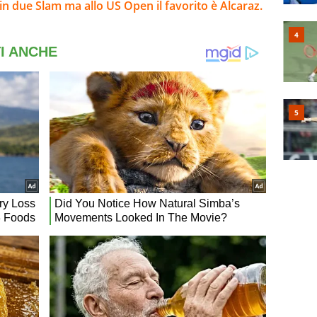
n due Slam ma allo US Open il favorito è Alcaraz.