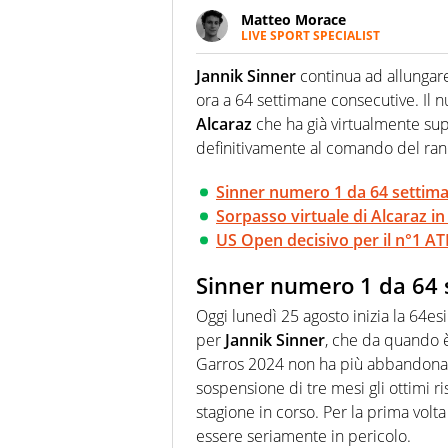
Matteo Morace
LIVE SPORT SPECIALIST
La multimedialità quale approc
focalizzando ogni attenzione su
Jannik Sinner
continua ad allungare
ma fatti
ora a 64 settimane consecutive. Il 
Alcaraz
che ha già virtualmente supe
definitivamente al comando del ran
Sinner numero 1 da 64 settim
Sorpasso virtuale di Alcaraz in
US Open decisivo per il n°1 AT
Sinner numero 1 da 64 
Oggi lunedì 25 agosto inizia la 64es
per
Jannik Sinner
, che da quando 
Garros 2024 non ha più abbandonato
sospensione di tre mesi gli ottimi ris
stagione in corso. Per la prima volt
essere seriamente in pericolo.