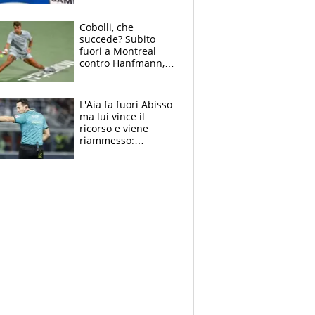
cadette
Cobolli, che
succede? Subito
fuori a Montreal
contro Hanfmann,
per Flavio è tutta
colpa della tosse
L'Aia fa fuori Abisso
ma lui vince il
ricorso e viene
riammesso:
continua momento
nero per gli arbitri