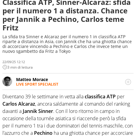
Classifica ATP, Sinner-Alcaraz: sfida
per il numero 1 a distanza. Chance
per Jannik a Pechino, Carlos teme
Fritz
La sfida tra Sinner e Alcaraz per il numero 1 in classifica ATP
riparte a distanza in Asia, con Jannik che ha una ghiotta chance
di accorciare vincendo a Pechino e Carlos che invece teme un
nuovo sgambetto da Fritz a Tokyo
22/09/25 12:12
3 min di lettura
Matteo Morace
LIVE SPORT SPECIALIST
La multimedialità quale approccio personale e
professionale. Ama raccontare lo sport focalizzando ogni
Diventano 39 le settimane in vetta alla
classifica ATP
per
attenzione sul tempo reale: la verità della dirette non
Carlos Alcaraz
, ancora saldamente al comando del ranking
sono opinioni ma fatti
davanti a
Jannik Sinner
. Con il loro ritorno in campo in
occasione della tournée asiatica si riaccende però la sfida
per il numero 1 tra i due dominatori del tennis maschile, con
l’azzurro che a
Pechino
ha una ghiotta chance per accorciare