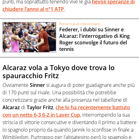
punti, ma soprattutto tenendo vive le già
fievoli speranze di
chiudere l’anno al n°1 ATP
.
Forse ti può interessare
Federer, i dubbi su Sinner e
Alcaraz: l'interrogativo di King
Roger sconvolge il futuro del
tennis
Alcaraz vola a Tokyo dove trova lo
spauracchio Fritz
Ovviamente
Sinner
si augura di poter guadagnare anche più
di 170 punti sul rivale. Una possibilità che potrebbe
concretizzarsi grazie anche alla presenza nel tabellone di
Alcaraz
di
Taylor Fritz
,
che lo ha recentemente battuto
con un netto 6-3 6-2 in
Laver Cup
, interrompendo la sua
striscia di vittorie consecutive e diventando il primo a battere
lo spagnolo proprio da quando Jannik lo sconfisse in finale a
Wimbledon. Purtroppo per l’altoatesino però lo spagnolo e