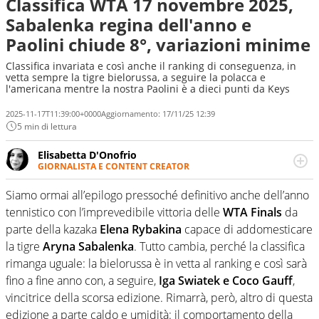
Classifica WTA 17 novembre 2025,
Sabalenka regina dell'anno e
Paolini chiude 8°, variazioni minime
Classifica invariata e così anche il ranking di conseguenza, in
vetta sempre la tigre bielorussa, a seguire la polacca e
l'americana mentre la nostra Paolini è a dieci punti da Keys
2025-11-17T11:39:00+0000
Aggiornamento:
17/11/25 12:39
5 min di lettura
Elisabetta D'Onofrio
GIORNALISTA E CONTENT CREATOR
Giornalista professionista dal 2007, scrive per curiosità
personale e necessità: soprattutto di calcio, di sport e dei
Siamo ormai all’epilogo pressoché definitivo anche dell’anno
suoi protagonisti, concedendosi innocenti evasioni
tennistico con l’imprevedibile vittoria delle
WTA Finals
da
nell'ambito della creazione di format. Un tempo ala
parte della kazaka
Elena Rybakina
capace di addomesticare
destra, oggi si sente a suo agio nel ruolo di libero. Cura
la tigre
Aryna Sabalenka
. Tutto cambia, perché la classifica
una classifica riservata dei migliori 5 calciatori di sempre.
rimanga uguale: la bielorussa è in vetta al ranking e così sarà
fino a fine anno con, a seguire,
Iga Swiatek e Coco Gauff
,
vincitrice della scorsa edizione. Rimarrà, però, altro di questa
edizione a parte caldo e umidità: il comportamento della