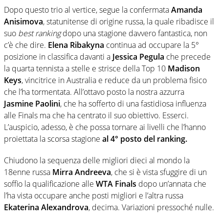
Dopo questo trio al vertice, segue la confermata
Amanda
Anisimova
, statunitense di origine russa, la quale ribadisce il
suo
best ranking
dopo una stagione davvero fantastica, non
c’è che dire.
Elena Ribakyna
continua ad occupare la 5°
posizione in classifica davanti a
Jessica Pegula
che precede
la quarta tennista a stelle e strisce della Top 10
Madison
Keys
, vincitrice in Australia e reduce da un problema fisico
che l’ha tormentata. All’ottavo posto la nostra azzurra
Jasmine Paolini
, che ha sofferto di una fastidiosa influenza
alle Finals ma che ha centrato il suo obiettivo. Esserci.
L’auspicio, adesso, è che possa tornare ai livelli che l’hanno
proiettata la scorsa stagione
al 4° posto del ranking.
Chiudono la sequenza delle migliori dieci al mondo la
18enne russa
Mirra Andreeva
, che si è vista sfuggire di un
soffio la qualificazione alle
WTA Finals
dopo un’annata che
l’ha vista occupare anche posti migliori e l’altra russa
Ekaterina Alexandrova
, decima. Variazioni pressoché nulle.