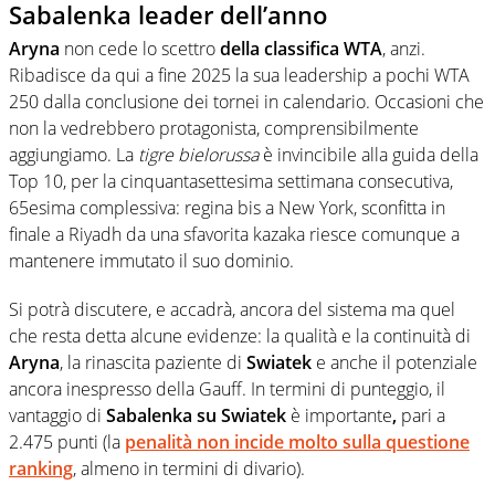
Sabalenka leader dell’anno
Aryna
non cede lo scettro
della classifica WTA
, anzi.
Ribadisce da qui a fine 2025 la sua leadership a pochi WTA
250 dalla conclusione dei tornei in calendario. Occasioni che
non la vedrebbero protagonista, comprensibilmente
aggiungiamo. La
tigre bielorussa
è invincibile alla guida della
Top 10, per la cinquantasettesima settimana consecutiva,
65esima complessiva: regina bis a New York, sconfitta in
finale a Riyadh da una sfavorita kazaka riesce comunque a
mantenere immutato il suo dominio.
Si potrà discutere, e accadrà, ancora del sistema ma quel
che resta detta alcune evidenze: la qualità e la continuità di
Aryna
, la rinascita paziente di
Swiatek
e anche il potenziale
ancora inespresso della Gauff. In termini di punteggio, il
vantaggio di
Sabalenka su Swiatek
è importante
,
pari a
2.475 punti (la
penalità non incide molto sulla questione
ranking
, almeno in termini di divario).