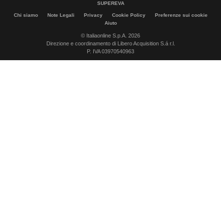
SUPEREVA
Chi siamo
Note Legali
Privacy
Cookie Policy
Preferenze sui cookie
Aiuto
© Italiaonline S.p.A. 2026
Direzione e coordinamento di Libero Acquisition S.á r.l.
P. IVA 03970540963