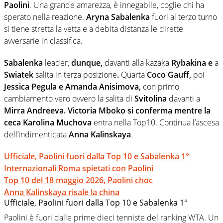
Paolini
. Una grande amarezza, è innegabile, coglie chi ha
sperato nella reazione.
Aryna Sabalenka
fuori al terzo turno
si tiene stretta la vetta e a debita distanza le dirette
avversarie in classifica.
Sabalenka
leader,
dunque,
davanti alla kazaka
Rybakina e
a
Swiatek
salita in terza posizione
.
Quarta
Coco Gauff,
poi
Jessica Pegula e
Amanda Anisimova,
con primo
cambiamento vero ovvero la salita di
Svitolina
davanti a
Mirra Andreeva.
Victoria Mboko si conferma mentre la
ceca Karolina Muchova
entra nella Top10. Continua l’ascesa
dell’indimenticata
Anna Kalinskaya
.
Ufficiale, Paolini fuori dalla Top 10 e Sabalenka 1°
Internazionali Roma spietati con Paolini
Top 10 del 18 maggio 2026, Paolini choc
Anna Kalinskaya risale la china
Ufficiale, Paolini fuori dalla Top 10 e Sabalenka 1°
Paolini è fuori dalle prime dieci tenniste del ranking WTA. Un