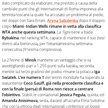
dato complicato da elaborare, ma previsto a causa della
cambiale punti che gli Internazionali di Roma imponeva alla
tennista toscana la quale ha accusato un problema al piede,
nel doppi con Sara Errani.
Aryna Sabalenka
dopo il doppio
colpo
Miami
–
Indian Wells rimane in vetta alla classifica
WTA anche questa settimana
. La
Tigre
tiene a bada
Rybakina
, nel ranking WTA, capace di mantenere il suo
best
dietro alla bielorussa
,
per l’ottantatreesima settimana
consecutiva (91esima complessiva).
La 27enne di
Minsk
mantiene un vantaggio che si va
assottigliando pari a 1.255 punti sulla kazaka
,
seconda,
mentre sul terzo gradino del podio, rimane la polacca
Iga
Swiatek. L’ex numero 1
del tennis mondiale ha superato la
statunitense
Coco Gauff, già nella precedente classifica e
con la finale (persa) di Roma non riesce a centrare
l’obiettivo.
Stabili le connazionali
Jessica Pegula,
quinta, ed
Amanda Anisimova,
sesta, davanti all’ucraina Elina Svitolina
che con la vittoria degli Internazionali conferisce un boost