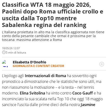
Classifica WTA 18 maggio 2026,
Paolini dopo Roma ufficiale crollo e
uscita dalla Top10 mentre
Sabalenka regina del ranking
L'italiana proiettata in alto ma la classifica aggiornata non tiene
conto della pesante cambiale che ormai è prossima per la
toscana: massima attenzione a Roma
18/05/26 12:07
5 min di lettura
Elisabetta D'Onofrio
GIORNALISTA E CONTENT CREATOR
Giornalista professionista dal 2007, scrive per curiosità
personale e necessità: soprattutto di calcio, di sport e dei
L’epilogo agli
Internazionali di Roma
ha sovvertito ogni
suoi protagonisti, concedendosi innocenti evasioni
pronostico a dimostrazione che le statistiche sono utili, ma
nell'ambito della creazione di format. Un tempo ala
non riassumono la motivazione – e la testa – nel tennis
destra, oggi si sente a suo agio nel ruolo di libero. Cura
moderno.
Elina Svitolina
ha vinto contro
Coco Gauff
e ha
una classifica riservata dei migliori 5 calciatori di sempre.
incominciato la sua scalata nella Top 10 che oggi 18 maggio
sancisce l’uscita dalle prime dieci della nostra
Jasmine