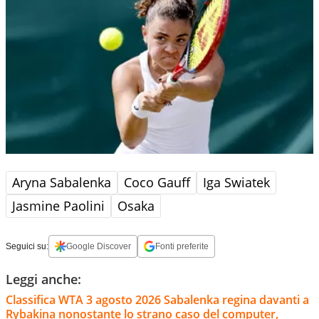
Aryna Sabalenka
Coco Gauff
Iga Swiatek
Jasmine Paolini
Osaka
Seguici su:
Google Discover
Fonti preferite
Leggi anche:
Classifica WTA 3 agosto 2026 Sabalenka regina davanti a
Rybakina nonostante lo strano caso del computer,