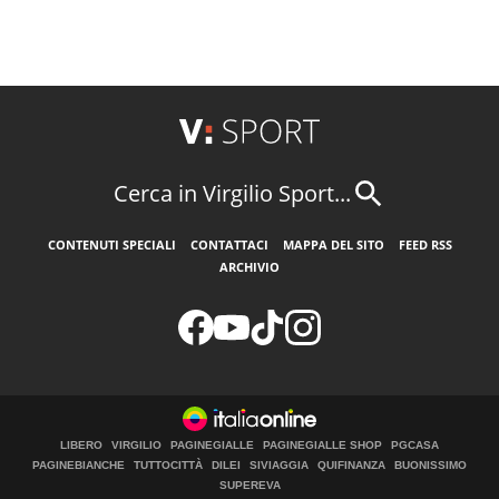
Cerca in Virgilio Sport...
CONTENUTI SPECIALI
CONTATTACI
MAPPA DEL SITO
FEED RSS
ARCHIVIO
LIBERO
VIRGILIO
PAGINEGIALLE
PAGINEGIALLE SHOP
PGCASA
PAGINEBIANCHE
TUTTOCITTÀ
DILEI
SIVIAGGIA
QUIFINANZA
BUONISSIMO
SUPEREVA