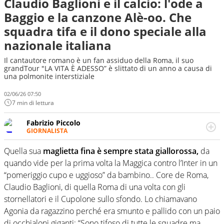
Claudio Baglioni e il calcio: l'ode a
Baggio e la canzone Alè-oo. Che
squadra tifa e il dono speciale alla
nazionale italiana
Il cantautore romano è un fan assiduo della Roma, il suo
grandTour "LA VITA È ADESSO” è slittato di un anno a causa di
una polmonite interstiziale
02/06/26 07:50
7 min di lettura
Fabrizio Piccolo
GIORNALISTA
Nella sua carriera ha seguito numerose manifestazioni
sportive e collaborato con agenzie e testate. Esperienza,
Quella sua
maglietta fina è sempre stata giallorossa,
da
competenza, conoscenza e memoria storica. Si occupa
quando vide per la prima volta la Maggica contro l’Inter in un
prevalentemente di calcio
“pomeriggio cupo e uggioso” da bambino.. Core de Roma,
Claudio Baglioni, di quella Roma di una volta con gli
stornellatori e il Cupolone sullo sfondo. Lo chiamavano
Agonia da ragazzino perché era smunto e pallido con un paio
di occhialoni giganti: “Sono tifoso di tutte le squadre ma