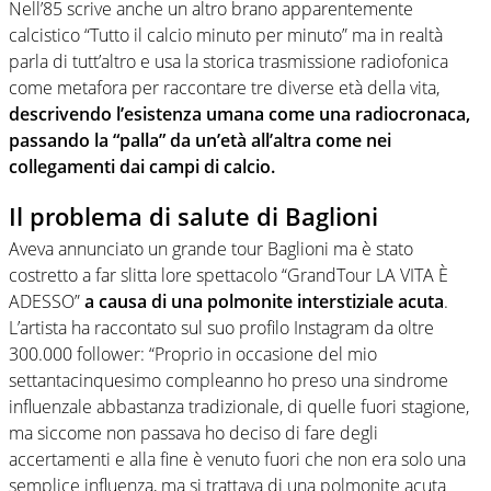
Nell’85 scrive anche un altro brano apparentemente
calcistico “Tutto il calcio minuto per minuto” ma in realtà
parla di tutt’altro e usa la storica trasmissione radiofonica
come metafora per raccontare tre diverse età della vita,
descrivendo l’esistenza umana come una radiocronaca,
passando la “palla” da un’età all’altra come nei
collegamenti dai campi di calcio.
Il problema di salute di Baglioni
Aveva annunciato un grande tour Baglioni ma è stato
costretto a far slitta lore spettacolo “GrandTour LA VITA È
ADESSO”
a causa di una polmonite interstiziale acuta
.
L’artista ha raccontato sul suo profilo Instagram da oltre
300.000 follower: “Proprio in occasione del mio
settantacinquesimo compleanno ho preso una sindrome
influenzale abbastanza tradizionale, di quelle fuori stagione,
ma siccome non passava ho deciso di fare degli
accertamenti e alla fine è venuto fuori che non era solo una
semplice influenza, ma si trattava di una polmonite acuta