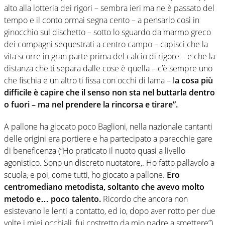
alto alla lotteria dei rigori – sembra ieri ma ne è passato del
tempo e il conto ormai segna cento – a pensarlo così in
ginocchio sul dischetto – sotto lo sguardo da marmo greco
dei compagni sequestrati a centro campo – capisci che la
vita scorre in gran parte prima del calcio di rigore – e che la
distanza che ti separa dalle cose è quella – c’è sempre uno
che fischia e un altro ti fissa con occhi di lama – l
a cosa più
difficile è capire che il senso non sta nel buttarla dentro
o fuori – ma nel prendere la rincorsa e tirare”.
A pallone ha giocato poco Baglioni, nella nazionale cantanti
delle origini era portiere e ha partecipato a parecchie gare
di beneficenza (“Ho praticato il nuoto quasi a livello
agonistico. Sono un discreto nuotatore,. Ho fatto pallavolo a
scuola, e poi, come tutti, ho giocato a pallone.
Ero
centromediano metodista, soltanto che avevo molto
metodo e… poco talento.
Ricordo che ancora non
esistevano le lenti a contatto, ed io, dopo aver rotto per due
volte i miei occhiali, fui costretto da mio padre a smettere”).