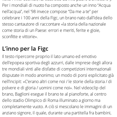
Per i mondiali di nuoto ha composto anche un inno “Acqua
nell’acqua”, nel ’98 invece compose “Da me a te” per
celebrare i 100 anni della Figc, un brano nato dall’idea dello
stesso cantautore di raccontare «la storia della nazionale
come storia di un Paese: errori e meriti, ferite e gioie,
sconfitte e vittorie».
L’inno per la Figc
Il testo ripercorre proprio il lato umano ed emotivo
dell’epopea sportiva degli azzurri, dalle imprese degli allora
tre mondiali vinti alle disfatte di competizioni internazionali
disputate in modo anonimo; un modo di porsi esplicitato già
nell’incipit: «C’erano altri come noi / le storie della storia / di
polvere e di gloria / uomini come noi». Nel videoclip del
brano, Baglioni esegue il brano te al pianoforte, al centro
dello stadio Olimpico di Roma illuminato a giorno ma
completamente vuoto. A ciò si mescolano le immagini di un
anziano signore, il quale, durante una partitella fra bambini,