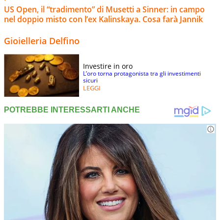
US Open, il “tradimento” di Musetti a Sinner: in campo
nel doppio misto con l’ex Kalinskaya. Cosa farà Jannik
Gioielleria Delfino
Investire in oro
L’oro torna protagonista tra gli investimenti
sicuri
LEGGI