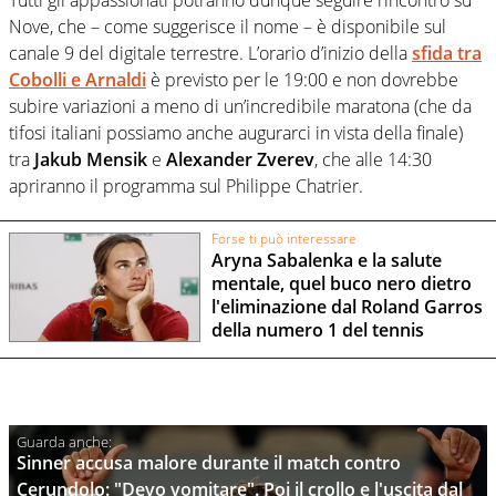
Tutti gli appassionati potranno dunque seguire l’incontro su
Nove, che – come suggerisce il nome – è disponibile sul
canale 9 del digitale terrestre. L’orario d’inizio della
sfida tra
Cobolli
e
Arnaldi
è previsto per le 19:00 e non dovrebbe
subire variazioni a meno di un’incredibile maratona (che da
tifosi italiani possiamo anche augurarci in vista della finale)
tra
Jakub Mensik
e
Alexander Zverev
, che alle 14:30
apriranno il programma sul Philippe Chatrier.
Forse ti può interessare
Aryna Sabalenka e la salute
mentale, quel buco nero dietro
l'eliminazione dal Roland Garros
della numero 1 del tennis
Sinner accusa malore durante il match contro
Cerundolo: "Devo vomitare". Poi il crollo e l'uscita dal