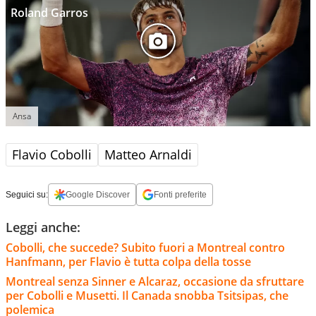
Roland Garros
Ansa
Flavio Cobolli
Matteo Arnaldi
Seguici su:
Google Discover
Fonti preferite
Leggi anche:
Cobolli, che succede? Subito fuori a Montreal contro
Hanfmann, per Flavio è tutta colpa della tosse
Montreal senza Sinner e Alcaraz, occasione da sfruttare
per Cobolli e Musetti. Il Canada snobba Tsitsipas, che
polemica