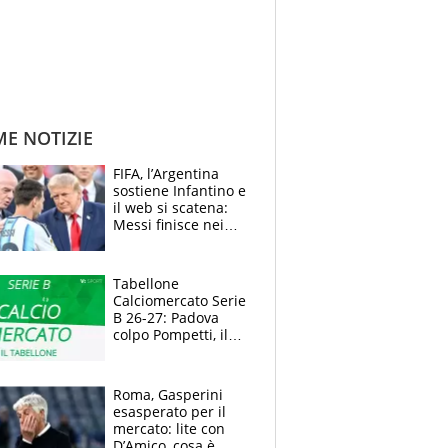
ME NOTIZIE
FIFA, l’Argentina
sostiene Infantino e
il web si scatena:
Messi finisce nei
meme, la Seleccion
travolta dalle
polemiche
Tabellone
Calciomercato Serie
B 26-27: Padova
colpo Pompetti, il
Sudtirol annuncia
Bjarkason
Roma, Gasperini
esasperato per il
mercato: lite con
D’Amico, cosa è