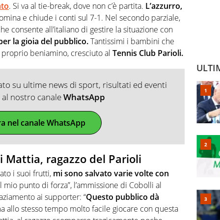
ato
. Si va al tie-break, dove non c’è partita.
L’azzurro,
mina e chiude i conti sul 7-1. Nel secondo parziale,
e consente all’italiano di gestire la situazione con
per la gioia del pubblico.
Tantissimi i bambini che
l proprio beniamino, cresciuto al
Tennis Club Parioli.
ULTI
o su ultime news di sport, risultati ed eventi
ti al nostro canale
WhatsApp
ra nel canale WhatsApp
i Mattia, ragazzo del Parioli
ato i suoi frutti,
mi sono salvato varie volte con
il mio punto di forza”, l’ammissione di Cobolli al
raziamento ai supporter: “
Questo pubblico dà
ma allo stesso tempo molto facile giocare con questa