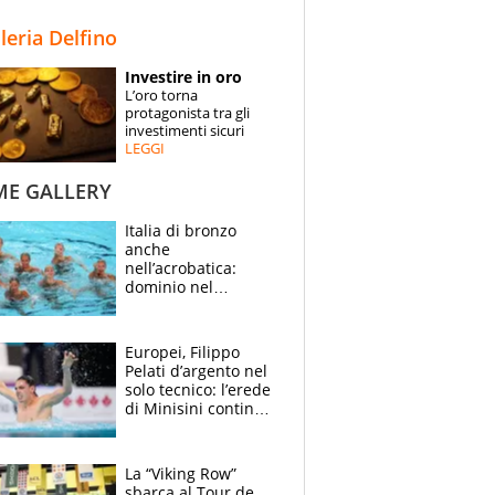
STORIE
lleria Delfino
SPECIALI
Investire in oro
L’oro torna
ESPERTI
protagonista tra gli
investimenti sicuri
LEGGI
CONTATTI
ME GALLERY
Italia di bronzo
anche
nell’acrobatica:
dominio nel
medagliere, ora
tocca a Ceccon, Curti
e compagni
Europei, Filippo
continuare
Pelati d’argento nel
solo tecnico: l’erede
di Minisini continua
a stupire, Los
Angeles è già nel
mirino
La “Viking Row”
sbarca al Tour de