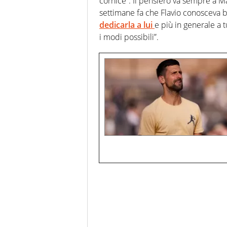
cornice”. Il pensiero va sempre a M
settimane fa che Flavio conosceva b
dedicarla a lui
e più in generale a tu
i modi possibili”.