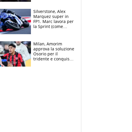
Gimenez in bilico,
Soulè e Osorio nel
Silverstone, Alex
mirino
Marquez super in
FP1. Marc lavora per
la Sprint (come
Martin), bene
Bezzecchi
Milan, Amorim
approva la soluzione
Osorio per il
tridente e conquista
Jashari: la frecciata
dello svizzero all'ex
Allegri