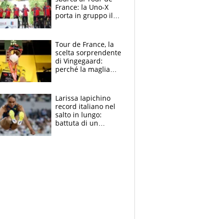
France: la Uno-X
porta in gruppo il
rito della Norvegia
di Haaland e
compagni
Tour de France, la
scelta sorprendente
di Vingegaard:
perché la maglia
gialla indossa la
mascherina, il
rischio da evitare
Larissa Iapichino
record italiano nel
salto in lungo:
battuta di un
centimetro mamma
Fiona May