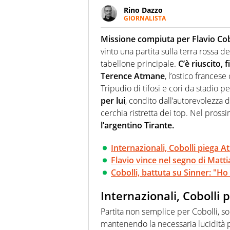
Rino Dazzo
GIORNALISTA
Se mai ci fosse modo di traslare
farebbe parte. Non si perde un
Missione compiuta per Flavio Cob
curve
vinto una partita sulla terra rossa d
tabellone principale.
C’è riuscito,
Terence Atmane
, l’ostico francese
Tripudio di tifosi e cori da stadio p
per lui
, condito dall’autorevolezza d
cerchia ristretta dei top. Nel pross
l’argentino Tirante.
Internazionali, Cobolli piega 
Flavio vince nel segno di Mattia
Cobolli, battuta su Sinner: "H
Internazionali, Cobolli
Partita non semplice per Cobolli, so
mantenendo la necessaria lucidità p