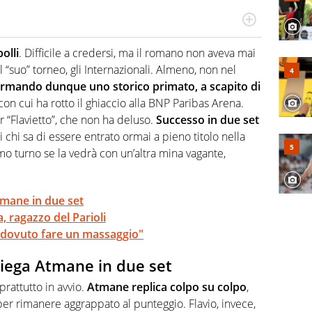
 il glossario del calcio in una nicchia di esperti, lui ne
a svista arbitrale né gli umori social del mondo delle
olli
. Difficile a credersi, ma il romano non aveva mai
el “suo” torneo, gli Internazionali. Almeno, non nel
 firmando dunque uno storico primato, a scapito di
 con cui ha rotto il ghiaccio alla BNP Paribas Arena.
er “Flavietto”, che non ha deluso.
Successo in due set
i chi sa di essere entrato ormai a pieno titolo nella
imo turno se la vedrà con un’altra mina vagante,
Atmane in due set
, ragazzo del Parioli
o dovuto fare un massaggio"
 piega Atmane in due set
prattutto in avvio.
Atmane replica colpo su colpo
,
er rimanere aggrappato al punteggio. Flavio, invece,