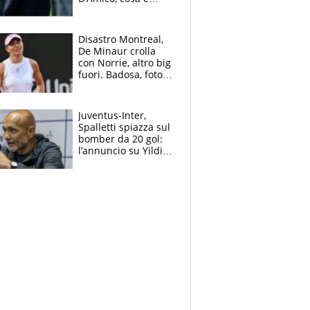
successo dopo il flop
per Nusa
Disastro Montreal,
De Minaur crolla
con Norrie, altro big
fuori. Badosa, foto
dall'ospedale e fan
preoccupati
Juventus-Inter,
Spalletti spiazza sul
bomber da 20 gol:
l’annuncio su Yildiz
e la risposta su
Bastoni