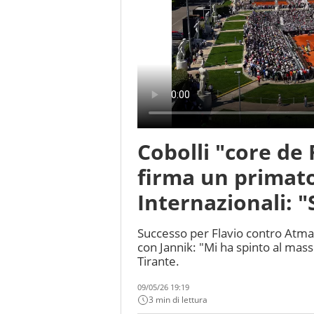
Cobolli "core de
firma un primato
Internazionali: "
Successo per Flavio contro Atmane
con Jannik: "Mi ha spinto al mas
Tirante.
09/05/26 19:19
3 min di lettura