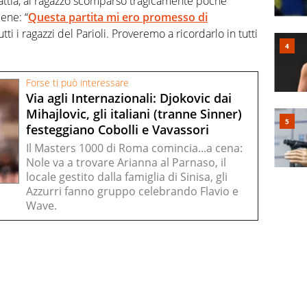
attia, al ragazzo scomparso tragicamente poche
ene: “
Questa partita mi ero promesso di
tti i ragazzi del Parioli. Proveremo a ricordarlo in tutti
Forse ti può interessare
Via agli Internazionali: Djokovic dai
Mihajlovic, gli italiani (tranne Sinner)
festeggiano Cobolli e Vavassori
Il Masters 1000 di Roma comincia...a cena:
Nole va a trovare Arianna al Parnaso, il
locale gestito dalla famiglia di Sinisa, gli
Azzurri fanno gruppo celebrando Flavio e
Wave.