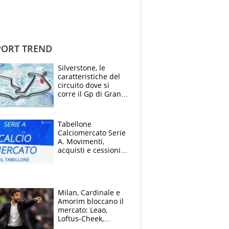
ORT TREND
Silverstone, le
caratteristiche del
circuito dove si
corre il Gp di Gran
Bretagna del
Motomondiale
Tabellone
Calciomercato Serie
A. Movimenti,
acquisti e cessioni:
estate 2026-27
Milan, Cardinale e
Amorim bloccano il
mercato: Leao,
Loftus-Cheek,
Estupinian e