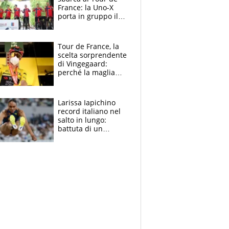
France: la Uno-X
porta in gruppo il
rito della Norvegia
di Haaland e
compagni
Tour de France, la
scelta sorprendente
di Vingegaard:
perché la maglia
gialla indossa la
mascherina, il
rischio da evitare
Larissa Iapichino
record italiano nel
salto in lungo:
battuta di un
centimetro mamma
Fiona May