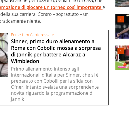
plausi anche per l’azzurro, beniamino di casa, che
l’emozione di giocare un torneo così importante
e
ella sua carriera. Contro – soprattutto – un
praticamente niente.
Forse ti può interessare
Sinner, primo duro allenamento a
Roma con Cobolli: mossa a sorpresa
di Jannik per battere Alcaraz a
Wimbledon
Primo allenamento intenso agli
Internazionali d'Italia per Sinner, che si è
preparato con Cobolli per la sfida con
Ofner. Intanto svelata una sorprendente
novità riguardo la programmazione di
Jannik