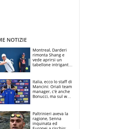
ME NOTIZIE
Montreal, Darderi
rimonta Shang e
vede aprirsi un
tabellone intrigante:
"Penso solo a
Borges, ma sono
felice del mio livello"
Italia, ecco lo staff di
Mancini: Oriali team
manager, c'è anche
Bonucci, ma sul web
infuria la polemica
Paltrinieri aveva la
ragione, Senna
inquinata ed
Europei a rischio: