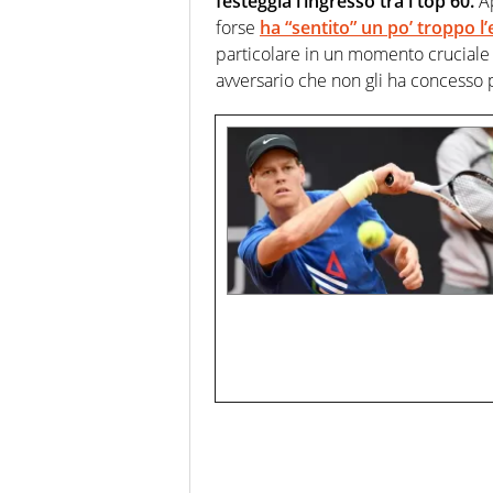
festeggia l’ingresso tra i top 60.
Ap
forse
ha “sentito” un po’ troppo 
particolare in un momento cruciale d
avversario che non gli ha concesso 