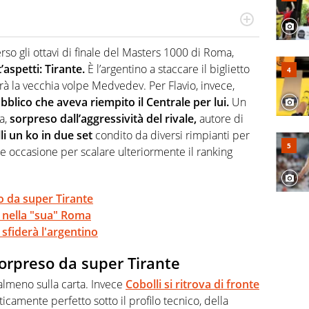
 il glossario del calcio in una nicchia di esperti, lui ne
a svista arbitrale né gli umori social del mondo delle
rso gli ottavi di finale del Masters 1000 di Roma,
’aspetti: Tirante.
È l’argentino a staccare il biglietto
rà la vecchia volpe Medvedev. Per Flavio, invece,
bblico che aveva riempito il Centrale per lui.
Un
a,
sorpreso dall’aggressività del rivale,
autore di
li un ko in due set
condito da diversi rimpianti per
 occasione per scalare ulteriormente il ranking
so da super Tirante
o nella "sua" Roma
sfiderà l'argentino
sorpreso da super Tirante
lmeno sulla carta. Invece
Cobolli si ritrova di fronte
icamente perfetto sotto il profilo tecnico, della