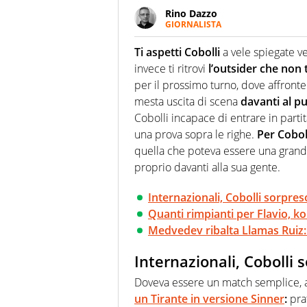
Rino Dazzo
GIORNALISTA
Se mai ci fosse modo di traslare
farebbe parte. Non si perde un
Ti aspetti Cobolli
a vele spiegate ve
curve
invece ti ritrovi
l’outsider che non t
per il prossimo turno, dove affronte
mesta uscita di scena
davanti al pu
Cobolli incapace di entrare in partit
una prova sopra le righe.
Per Cobol
quella che poteva essere una grande
proprio davanti alla sua gente.
Internazionali, Cobolli sorpre
Quanti rimpianti per Flavio, k
Medvedev ribalta Llamas Ruiz: 
Internazionali, Cobolli 
Doveva essere un match semplice, a
un Tirante in versione Sinner
:
prat