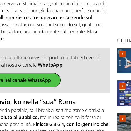
ta nervosa. Micidiale l’argentino sin dai primi scambi,
rare.
Il servizio non gli dà una mano, però, e quando
lli non riesce a recuperare e s’arrende sul
cossa di natura nervosa nel secondo set, qualcuno
i che s’affacciano timidamente sul Centrale. Ma
a
te.
ULTI
o su ultime news di sport, risultati ed eventi
ti al nostro canale
WhatsApp
ra nel canale WhatsApp
avio, ko nella “sua” Roma
ondo parziale, fa il break al settimo game e arriva a
 aiuto al pubblico,
ma in realtà non ha la forza di
nche possibilità.
Finisce 6-3 6-4, con l’argentino che