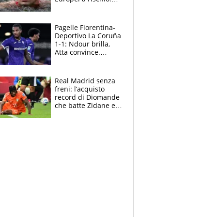
allenamenti fermi,
cosa succede
adesso
Pagelle Fiorentina-
Deportivo La Coruña
1-1: Ndour brilla,
Atta convince.
Pongracic rovina
tutto nel finale
Real Madrid senza
freni: l’acquisto
record di Diomande
che batte Zidane e
Ronaldo. Vinicius
rinnova: le cifre