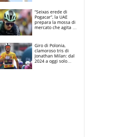
rischio
“Seixas erede di
Pogacar”, la UAE
prepara la mossa di
mercato che agita la
Francia. Ciccone,
che beffa alla Vuelta
a Burgos
Giro di Polonia,
clamoroso tris di
Jonathan Milan: dal
2024 a oggi solo
Pogacar ha vinto più
di lui. Bene Romele
e Skerl