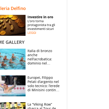
STORIE
lleria Delfino
SPECIALI
Investire in oro
L’oro torna
ESPERTI
protagonista tra gli
investimenti sicuri
LEGGI
CONTATTI
ME GALLERY
Italia di bronzo
anche
nell’acrobatica:
dominio nel
medagliere, ora
tocca a Ceccon, Curti
e compagni
Europei, Filippo
continuare
Pelati d’argento nel
solo tecnico: l’erede
di Minisini continua
a stupire, Los
Angeles è già nel
mirino
La “Viking Row”
sbarca al Tour de