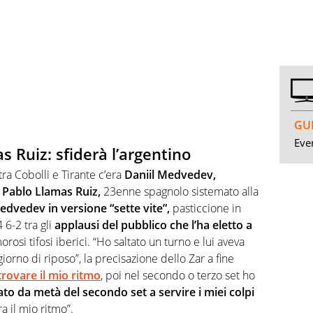
GUI
Even
 Ruiz: sfiderà l’argentino
tra Cobolli e Tirante c’era
Daniil Medvedev,
 Pablo Llamas Ruiz,
23enne spagnolo sistemato alla
edvedev in versione “sette vite”,
pasticcione in
 6-2 tra gli
applausi del pubblico che l’ha eletto a
orosi tifosi iberici. “Ho saltato un turno e lui aveva
rno di riposo”, la precisazione dello Zar a fine
 trovare il mio ritmo
, poi nel secondo o terzo set ho
o da metà del secondo set a servire i miei colpi
ra il mio ritmo”.