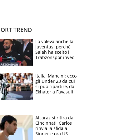
ORT TREND
Lo voleva anche la
Juventus: perché
Salah ha scelto il
Trabzonspor invece
di un top club
Italia, Mancini: ecco
gli Under 23 da cui
si può ripartire, da
Ekhator a Favasuli
Alcaraz si ritira da
Cincinnati, Carlos
rinvia la sfida a
Sinner e ora US
Open di nuovo a