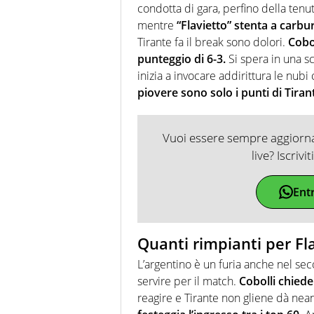
condotta di gara, perfino della tenu
mentre
“Flavietto” stenta a carbu
Tirante fa il break sono dolori.
Cobo
punteggio di 6-3.
Si spera in una s
inizia a invocare addirittura le nub
piovere sono solo i punti di Tiran
Vuoi essere sempre aggiornat
live? Iscrivi
Ent
Quanti rimpianti per Fl
L’argentino è un furia anche nel sec
servire per il match.
Cobolli chiede
reagire e Tirante non gliene dà nea