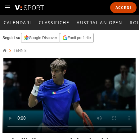
ACCEDI
CALENDARI
CLASSIFICHE
AUSTRALIAN OPEN
RO
Seguici su:
Google Discover
Fonti preferite
TENNIS