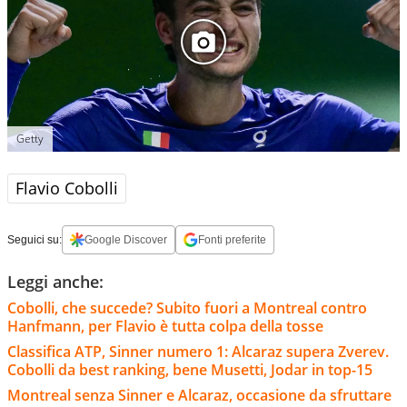
Getty
Flavio Cobolli
Seguici su:
Google Discover
Fonti preferite
Leggi anche:
Cobolli, che succede? Subito fuori a Montreal contro
Hanfmann, per Flavio è tutta colpa della tosse
Classifica ATP, Sinner numero 1: Alcaraz supera Zverev.
Cobolli da best ranking, bene Musetti, Jodar in top-15
Montreal senza Sinner e Alcaraz, occasione da sfruttare