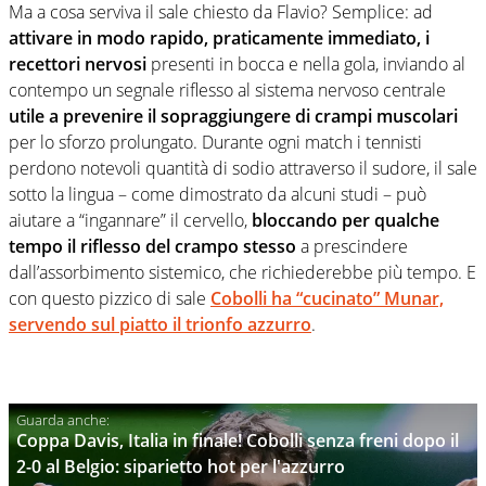
Ma a cosa serviva il sale chiesto da Flavio? Semplice: ad
attivare in modo rapido, praticamente immediato, i
recettori nervosi
presenti in bocca e nella gola, inviando al
contempo un segnale riflesso al sistema nervoso centrale
utile a prevenire il sopraggiungere di crampi muscolari
per lo sforzo prolungato. Durante ogni match i tennisti
perdono notevoli quantità di sodio attraverso il sudore, il sale
sotto la lingua – come dimostrato da alcuni studi – può
aiutare a “ingannare” il cervello,
bloccando per qualche
tempo il riflesso del crampo stesso
a prescindere
dall’assorbimento sistemico, che richiederebbe più tempo. E
con questo pizzico di sale
Cobolli ha “cucinato” Munar,
servendo sul piatto il trionfo azzurro
.
Coppa Davis, Italia in finale! Cobolli senza freni dopo il
2-0 al Belgio: siparietto hot per l'azzurro