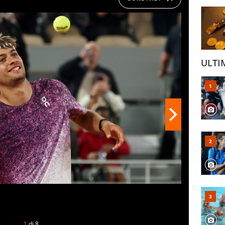
ULTI
1
di
8