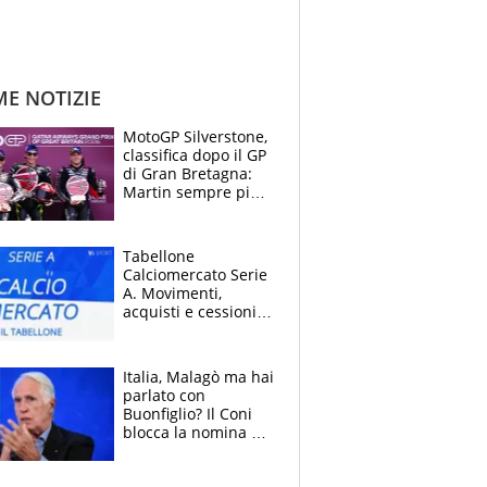
ME NOTIZIE
MotoGP Silverstone,
classifica dopo il GP
di Gran Bretagna:
Martin sempre più
leader, ma
Bezzecchi avanza
Tabellone
Calciomercato Serie
A. Movimenti,
acquisti e cessioni:
estate 2026-27
Italia, Malagò ma hai
parlato con
Buonfiglio? Il Coni
blocca la nomina di
Diana Bianchedi