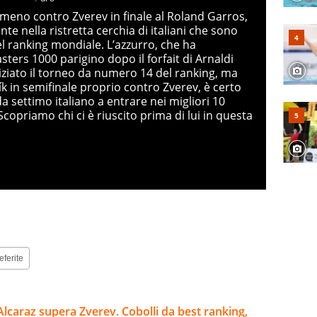
meno contro Zverev in finale al Roland Garros,
nte nella ristretta cerchia di italiani che sono
del ranking mondiale. L’azzurro, che ha
sters 1000 parigino dopo il forfait di Arnaldi
niziato il torneo da numero 14 del ranking, ma
ík in semifinale proprio contro Zverev, è certo
a settimo italiano a entrare nei migliori 10
Scopriamo chi ci è riuscito prima di lui in questa
eferite
Alcaraz supera Zverev. Cobolli da best ranking,