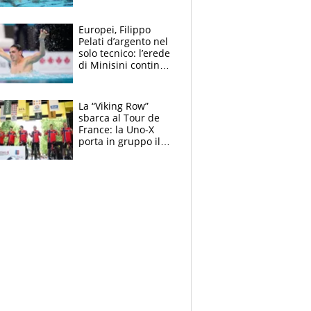
medagliere, ora
tocca a Ceccon, Curti
e compagni
Europei, Filippo
continuare
Pelati d’argento nel
solo tecnico: l’erede
di Minisini continua
a stupire, Los
Angeles è già nel
mirino
La “Viking Row”
sbarca al Tour de
France: la Uno-X
porta in gruppo il
rito della Norvegia
di Haaland e
compagni