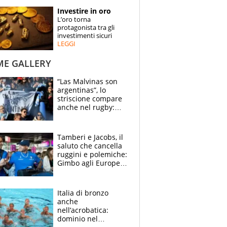
STORIE
Investire in oro
L’oro torna
SPECIALI
protagonista tra gli
investimenti sicuri
LEGGI
ESPERTI
ME GALLERY
CONTATTI
“Las Malvinas son
argentinas”, lo
striscione compare
anche nel rugby:
dopo Messi e
compagni ormai è
un caso
Tamberi e Jacobs, il
saluto che cancella
ruggini e polemiche:
Gimbo agli Europei
cerca un altro
miracolo
Italia di bronzo
anche
nell’acrobatica:
dominio nel