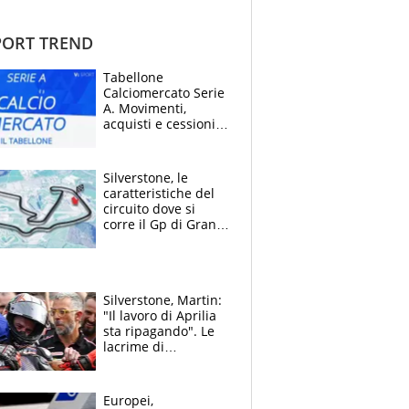
ORT TREND
Tabellone
Calciomercato Serie
A. Movimenti,
acquisti e cessioni:
estate 2026-27
Silverstone, le
caratteristiche del
circuito dove si
corre il Gp di Gran
Bretagna del
Motomondiale
Silverstone, Martin:
"Il lavoro di Aprilia
sta ripagando". Le
lacrime di
Bezzecchi: "Ho dato
tutto, spero di finire
la gara domani"
Europei,