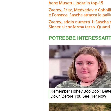
bene Musetti, Jodar in top-15
Zverev, Fritz, Medvedev e Cobolli
e Fonseca. Sascha attacca le pall
Zverev, addio numero 1: Sascha c
Sinner si conferma terzo. Quanti