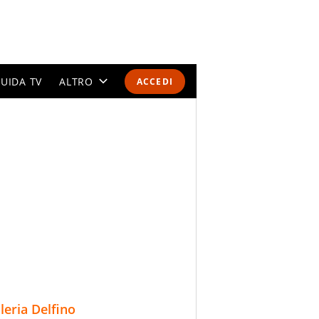
UIDA TV
ALTRO
ACCEDI
CALENDARI E CLASSIFICHE
ALTRI SPORT
MONDIALI 2026
OLIMPIADI
GOSSIP
LIFESTYLE
lleria Delfino