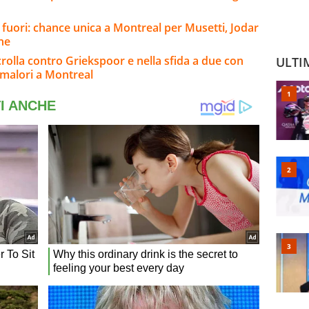
 fuori: chance unica a Montreal per Musetti, Jodar
ine
rolla contro Griekspoor e nella sfida a due con
ULTI
 malori a Montreal