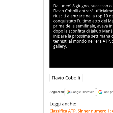
Da lunedì 8 giugno, successo o 
Flavio Cobolli entrerà ufficialme
riusciti a entrare nella top 10 
conquistato l’ultimo atto del Ma
prima della semifinale, aveva i
dopo la sconfitta di Jakub Menš
iniziare la prossima settimana d
tennisti al mondo nell’era ATP. 
gallery.
Flavio Cobolli
Seguici su:
Google Discover
Fonti pr
Leggi anche:
Classifica ATP, Sinner numero 1: 