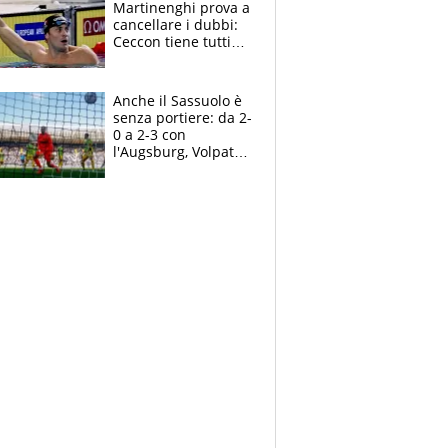
Martinenghi prova a
cancellare i dubbi:
Ceccon tiene tutti
col fiato sospeso.
Pellegrini punta su
Curtis
Anche il Sassuolo è
senza portiere: da 2-
0 a 2-3 con
l'Augsburg, Volpato
non basta, che
errori di Muric