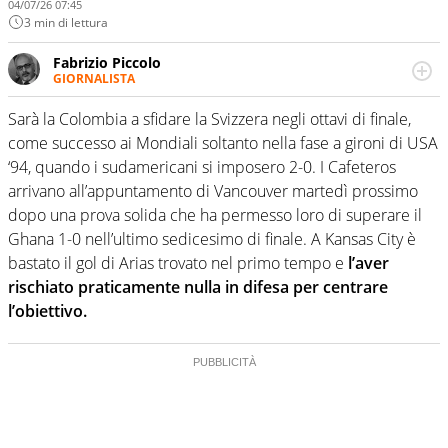
04/07/26 07:45
3 min di lettura
Fabrizio Piccolo
GIORNALISTA
Nella sua carriera ha seguito numerose manifestazioni
sportive e collaborato con agenzie e testate. Esperienza,
Sarà la Colombia a sfidare la Svizzera negli ottavi di finale,
competenza, conoscenza e memoria storica. Si occupa
come successo ai Mondiali soltanto nella fase a gironi di USA
prevalentemente di calcio
‘94, quando i sudamericani si imposero 2-0. I Cafeteros
arrivano all’appuntamento di Vancouver martedì prossimo
dopo una prova solida che ha permesso loro di superare il
Ghana 1-0 nell’ultimo sedicesimo di finale. A Kansas City è
bastato il gol di Arias trovato nel primo tempo e
l’aver
rischiato praticamente nulla in difesa per centrare
l’obiettivo.