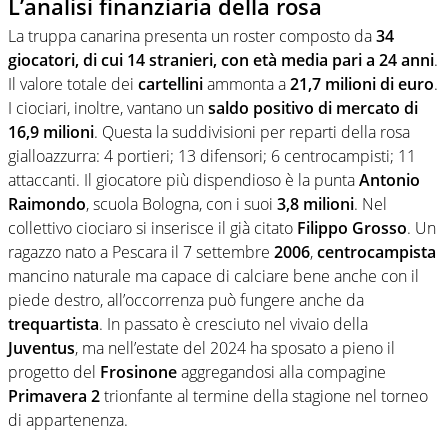
L’analisi finanziaria della rosa
La truppa canarina presenta un roster composto da
34
giocatori, di cui 14 stranieri, con età media pari a 24 anni
.
Il valore totale dei
cartellini
ammonta a
21,7 milioni di euro
.
I ciociari, inoltre, vantano un
saldo positivo di mercato di
16,9 milioni
. Questa la suddivisioni per reparti della rosa
gialloazzurra: 4 portieri; 13 difensori; 6 centrocampisti; 11
attaccanti. Il giocatore più dispendioso è la punta
Antonio
Raimondo
, scuola Bologna, con i suoi
3,8 milioni
. Nel
collettivo ciociaro si inserisce il già citato
Filippo Grosso
. Un
ragazzo nato a Pescara il 7 settembre
2006
,
centrocampista
mancino naturale ma capace di calciare bene anche con il
piede destro, all’occorrenza può fungere anche da
trequartista
. In passato è cresciuto nel vivaio della
Juventus
, ma nell’estate del 2024 ha sposato a pieno il
progetto del
Frosinone
aggregandosi alla compagine
Primavera 2
trionfante al termine della stagione nel torneo
di appartenenza.