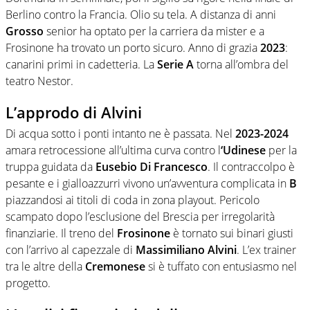
Berlino contro la Francia. Olio su tela. A distanza di anni
Grosso
senior ha optato per la carriera da mister e a
Frosinone ha trovato un porto sicuro. Anno di grazia
2023
:
canarini primi in cadetteria. La
Serie A
torna all’ombra del
teatro Nestor.
L’approdo di Alvini
Di acqua sotto i ponti intanto ne è passata. Nel
2023-2024
amara retrocessione all’ultima curva contro l
‘Udinese
per la
truppa guidata da
Eusebio Di Francesco
. Il contraccolpo è
pesante e i gialloazzurri vivono un’avventura complicata in
B
piazzandosi ai titoli di coda in zona playout. Pericolo
scampato dopo l’esclusione del Brescia per irregolarità
finanziarie. Il treno del
Frosinone
è tornato sui binari giusti
con l’arrivo al capezzale di
Massimiliano Alvini
. L’ex trainer
tra le altre della
Cremonese
si è tuffato con entusiasmo nel
progetto.