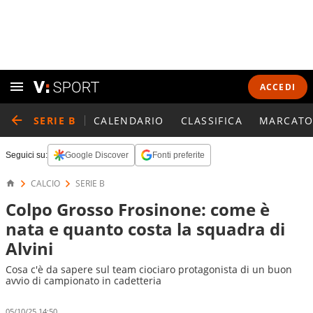
ACCEDI
SERIE B
CALENDARIO
CLASSIFICA
MARCATO
Seguici su:
Google Discover
Fonti preferite
CALCIO
SERIE B
Colpo Grosso Frosinone: come è
nata e quanto costa la squadra di
Alvini
Cosa c'è da sapere sul team ciociaro protagonista di un buon
avvio di campionato in cadetteria
05/10/25 14:50