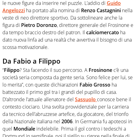
le nuove figure da inserire nel puzzle. L’addio di
Guido
Angelozzi
ha portato alla nomina di
Renzo Castagnini
nella
veste di neo direttore sportivo. Da sottolineare anche la
figura di
Pietro Doronzo
, direttore generale del Frosinone e
da tempo braccio destro del patron. Il
calciomercato
ha
dato nuova linfa ad una realtà che avvertiva il bisogno di una
scossa motivazionale.
Da Fabio a Filippo
“
Filippo
? Sta facendo il suo percorso. A
Frosinone
c’è una
società seria composta da gente seria. Sono felice per lui, se
lo merita”, con queste dichiarazioni
Fabio Grosso
ha
battezzato il primo gol tra i grandi del pupillo di casa.
D’altronde l’attuale allenatore del
Sassuolo
conosce bene il
contesto ciociaro. Una svolta provvidenziale per la carriera
da tecnico dell’abruzzese artefice, da giocatore, del trionfo
della Nazionale italiana nel
2006
. In Germania fu apoteosi in
quel
Mondiale
indelebile. Prima il gol contro i tedeschi a
Dortmund in semifinale, poi il sigillo su rigore nella finale di