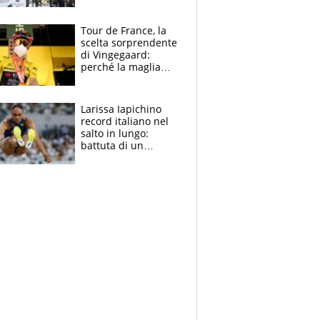
rito della Norvegia
di Haaland e
compagni
Tour de France, la
scelta sorprendente
di Vingegaard:
perché la maglia
gialla indossa la
mascherina, il
rischio da evitare
Larissa Iapichino
record italiano nel
salto in lungo:
battuta di un
centimetro mamma
Fiona May