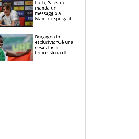
tabellone
Italia, Palestra
manda un
messaggio a
Mancini, spiega il
motivo del no
all’Inter e lancia
l'alleanza con
Bragagna in
Donnarumma
esclusiva: “C’è una
cosa che mi
impressiona di
Doualla. Jacobs?
Ecco come è rinato”.
E svela la sorpresa
agli Europei