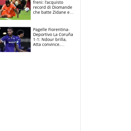
freni: l’acquisto
record di Diomande
che batte Zidane e
Ronaldo. Vinicius
rinnova: le cifre
Pagelle Fiorentina-
Deportivo La Coruña
1-1: Ndour brilla,
Atta convince.
Pongracic rovina
tutto nel finale