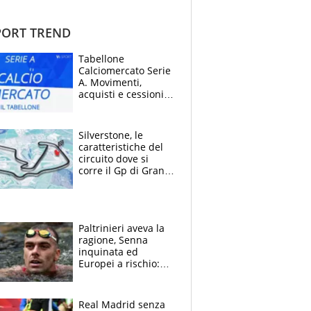
ORT TREND
Tabellone
Calciomercato Serie
A. Movimenti,
acquisti e cessioni:
estate 2026-27
Silverstone, le
caratteristiche del
circuito dove si
corre il Gp di Gran
Bretagna del
Motomondiale
Paltrinieri aveva la
ragione, Senna
inquinata ed
Europei a rischio:
allenamenti fermi,
cosa succede
adesso
Real Madrid senza