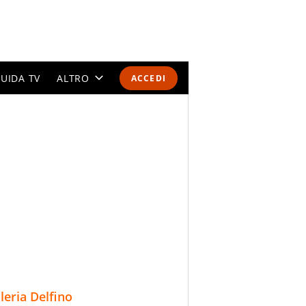
UIDA TV
ALTRO
ACCEDI
CALENDARI E CLASSIFICHE
ALTRI SPORT
MONDIALI 2026
OLIMPIADI
GOSSIP
LIFESTYLE
lleria Delfino