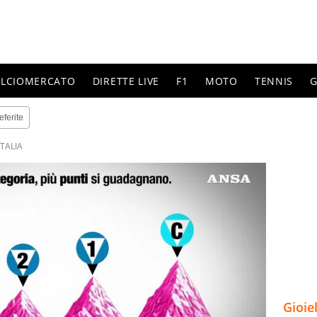
ALCIOMERCATO
DIRETTE LIVE
F1
MOTO
TENNIS
G
eferite
ITALIA
Gioie