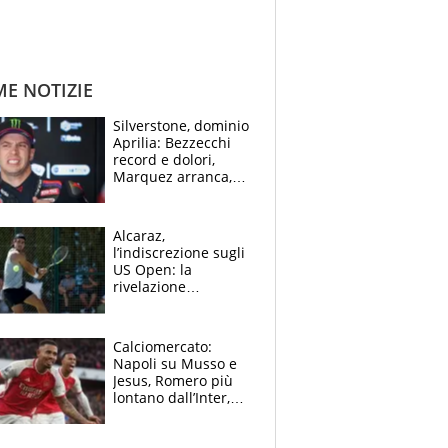
ME NOTIZIE
Silverstone, dominio
Aprilia: Bezzecchi
record e dolori,
Marquez arranca,
Bagnaia cade ed è
fuori dalla top 10
Alcaraz,
l’indiscrezione sugli
US Open: la
rivelazione
dell’amico
giornalista e il piano
B. Rune verso la
Calciomercato:
rinuncia
Napoli su Musso e
Jesus, Romero più
lontano dall’Inter,
delirio Mastantuono,
Juve su Trubin. Il