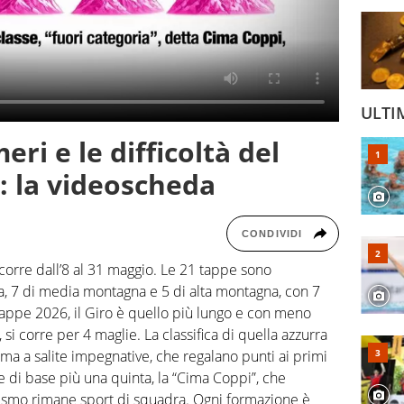
ULTI
meri e le difficoltà del
6: la videoscheda
CONDIVIDI
i corre dall’8 al 31 maggio. Le 21 tappe sono
ra, 7 di media montagna e 5 di alta montagna, con 7
a tappe 2026, il Giro è quello più lungo e con meno
si corre per 4 maglie. La classifica di quella azzurra
ima a salite impegnative, che regalano punti ai primi
ie di base più una quinta, la “Cima Coppi”, che
iclismo rimane sport di squadra. Ogni formazione è