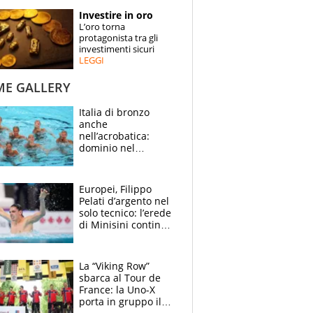
STORIE
Investire in oro
L’oro torna
SPECIALI
protagonista tra gli
investimenti sicuri
LEGGI
ESPERTI
ME GALLERY
CONTATTI
Italia di bronzo
anche
nell’acrobatica:
dominio nel
medagliere, ora
tocca a Ceccon, Curti
e compagni
Europei, Filippo
continuare
Pelati d’argento nel
solo tecnico: l’erede
di Minisini continua
a stupire, Los
Angeles è già nel
mirino
La “Viking Row”
sbarca al Tour de
France: la Uno-X
porta in gruppo il