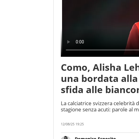
Como, Alisha Le
una bordata alla
sfida alle bianc
La calciatrice svizzera celebrità 
stagione senza acuti: parole al m
12/08/25 19:25
Domenico Esposito