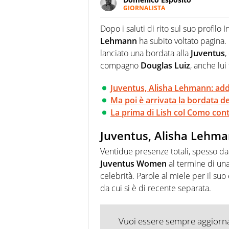
GIORNALISTA
Da vent’anni in campo e sul cam
Passione smisurata per il calcio
Dopo i saluti di rito sul suo profilo
guai a dirgli di no
Lehmann
ha subito voltato pagina.
lanciato una bordata alla
Juventus
,
compagno
Douglas Luiz
, anche lui 
Juventus, Alisha Lehmann: add
Ma poi è arrivata la bordata de
La prima di Lish col Como con
Juventus, Alisha Lehma
Ventidue presenze totali, spesso da
Juventus Women
al termine di una
celebrità. Parole al miele per il suo
da cui si è di recente separata.
Vuoi essere sempre aggiornat