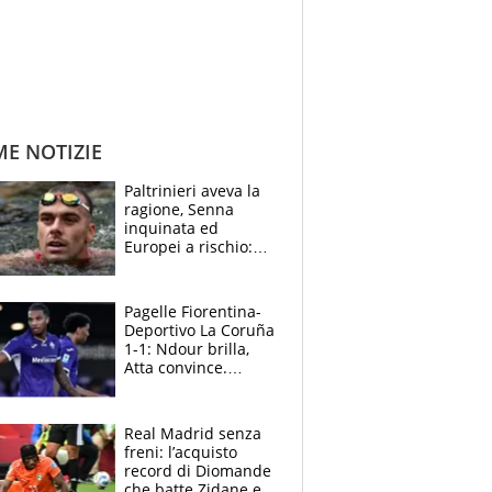
ME NOTIZIE
Paltrinieri aveva la
ragione, Senna
inquinata ed
Europei a rischio:
allenamenti fermi,
cosa succede
adesso
Pagelle Fiorentina-
Deportivo La Coruña
1-1: Ndour brilla,
Atta convince.
Pongracic rovina
tutto nel finale
Real Madrid senza
freni: l’acquisto
record di Diomande
che batte Zidane e