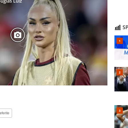
uglas Luiz
SP
eferite