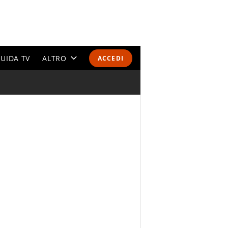
UIDA TV
ALTRO
ACCEDI
CALENDARI E CLASSIFICHE
ALTRI SPORT
MONDIALI 2026
OLIMPIADI
GOSSIP
LIFESTYLE