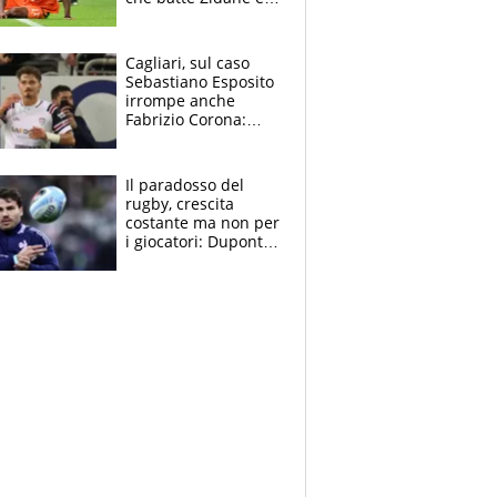
Ronaldo. Vinicius
rinnova: le cifre
Cagliari, sul caso
Sebastiano Esposito
irrompe anche
Fabrizio Corona:
“Ecco cosa è
successo, ho le
prove”
Il paradosso del
rugby, crescita
costante ma non per
i giocatori: Dupont
(il più pagato al
mondo) guadagna
solo 1,4 milioni
all'anno