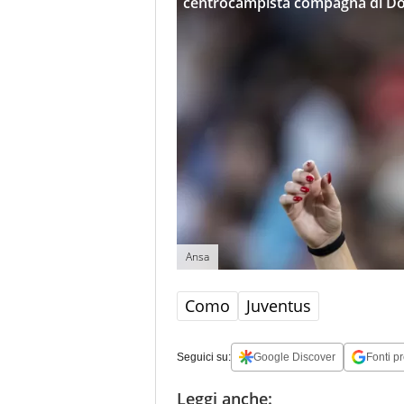
centrocampista compagna di Do
Ansa
Como
Juventus
Seguici su:
Google Discover
Fonti pr
Leggi anche: