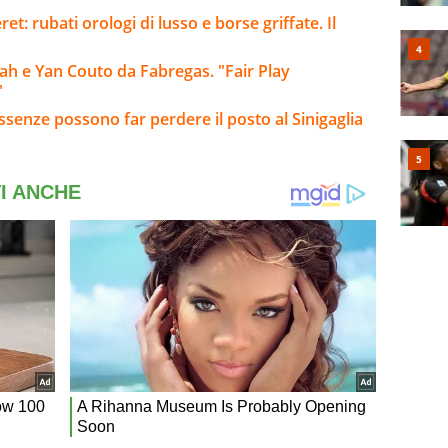
: rubati orologi di lusso e borse griffate. Il
h e Yan Couto da Fabregas. "Fair Play
"
senze possono far perdere il posto al Sinigaglia