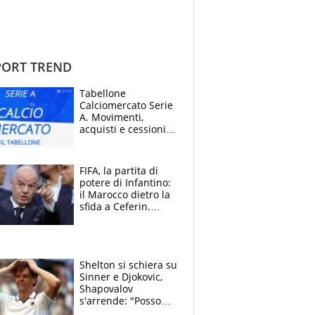
ORT TREND
Tabellone
Calciomercato Serie
A. Movimenti,
acquisti e cessioni:
estate 2026-27
FIFA, la partita di
potere di Infantino:
il Marocco dietro la
sfida a Ceferin.
Scontro sul
Mondiale a 64
squadre, l’ira di Figo
Shelton si schiera su
Sinner e Djokovic,
Shapovalov
s'arrende: "Posso
battere tutti tranne