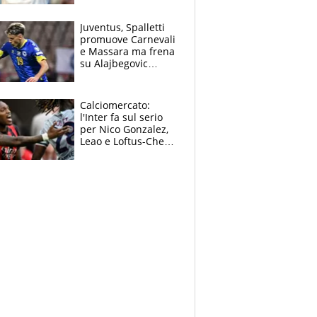
Jannik e Alcaraz"
Juventus, Spalletti
promuove Carnevali
e Massara ma frena
su Alajbegovic
titolare: il punto
sull’infortunio di
Yildiz
Calciomercato:
l'Inter fa sul serio
per Nico Gonzalez,
Leao e Loftus-Cheek
possono restare al
Milan, Mastantuono
verso la Fiorentina