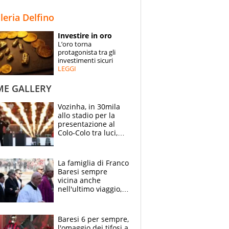
STORIE
lleria Delfino
SPECIALI
Investire in oro
L’oro torna
ESPERTI
protagonista tra gli
investimenti sicuri
LEGGI
CONTATTI
ME GALLERY
Vozinha, in 30mila
allo stadio per la
presentazione al
Colo-Colo tra luci,
spettacolo, elicotteri
e paracadutisti
La famiglia di Franco
Baresi sempre
vicina anche
nell'ultimo viaggio,
la moglie Maura, i
figli e i suoi cari
circondati
Baresi 6 per sempre,
dall'affetto dei tifosi
l'omaggio dei tifosi a