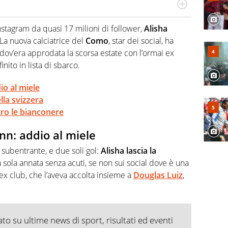
po per vivere ogni evento in tutte le sue sfaccettature.
 e per la sfera di cuoio. Il pallone è una cosa serissima,
 Instagram da quasi 17 milioni di follower,
Alisha
 La nuova calciatrice del
Como
, star dei social, ha
 dov’era approdata la scorsa estate con l’ormai ex
finito in lista di sbarco.
io al miele
lla svizzera
tro le bianconere
nn: addio al miele
 subentrante, e due soli gol:
Alisha lascia la
 sola annata senza acuti, se non sui social dove è una
 ex club, che l’aveva accolta insieme a
Douglas Luiz
,
o su ultime news di sport, risultati ed eventi