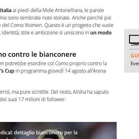
talia
ai piedi della Mole Antonelliana, le parole
 Como sono sembrate note stonate. Anche perché poi
ione del Como Women. Questo è un progetto che vuole
 identità, stile e ambizione si uniscono in
un modo
mo contro le bianconere
GUI
ann potrebbe esordire col Como proprio contro la
Even
s Cup
in programma giovedì 14 agosto all’Arena
risi, ma pure scintille. Del resto, Alisha ha saputo
dei suoi 17 milioni di follower.
ical: dettaglio bianconero per la