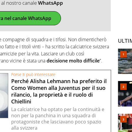
ti al nostro canale
WhatsApp
ra nel canale WhatsApp
mie compagne di squadra e i tifosi. Non dimenticherò
ULTI
tto e i titoli vinti – ha scritto la calciatrice svizzera
amicizie per la vita. Lasciare un club così
rano vicine è stata una
decisione molto difficile
”.
Forse ti può interessare
Perché Alisha Lehmann ha preferito il
Como Women alla Juventus per il suo
rilancio, la proprietà e il ruolo di
Chiellini
La calciatrice ha optato per la continuità e
non per la panchina in una squadra di
protagoniste che lasciavano poco spazio
alla svizzera