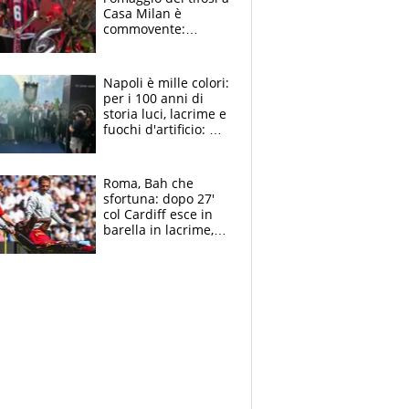
Casa Milan è
commovente:
maglie, bandiere,
sciarpe, lacrime e
bigliettini
Napoli è mille colori:
per i 100 anni di
storia luci, lacrime e
fuochi d'artificio: De
Laurentiis salta al
coro anti-Juve
Roma, Bah che
sfortuna: dopo 27'
col Cardiff esce in
barella in lacrime,
Dybala rigore da
schiaffi, i giallorossi
prendono 3 gol in
45'