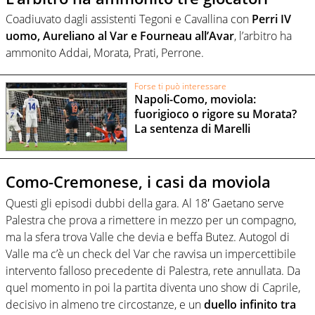
Coadiuvato dagli assistenti Tegoni e Cavallina con
Perri IV
uomo, Aureliano al Var e Fourneau all’Avar
, l’arbitro ha
ammonito Addai, Morata, Prati, Perrone.
Forse ti può interessare
Napoli-Como, moviola:
fuorigioco o rigore su Morata?
La sentenza di Marelli
Como-Cremonese, i casi da moviola
Questi gli episodi dubbi della gara. Al 18′ Gaetano serve
Palestra che prova a rimettere in mezzo per un compagno,
ma la sfera trova Valle che devia e beffa Butez. Autogol di
Valle ma c’è un check del Var che ravvisa un impercettibile
intervento falloso precedente di Palestra, rete annullata. Da
quel momento in poi la partita diventa uno show di Caprile,
decisivo in almeno tre circostanze, e un
duello infinito tra