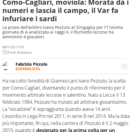
Como-Cagliari, moviola: Morata dà i
numeri e lascia il campo, il Var fa
infuriare i sardi
La prova dell’arbitro Ivano Pezzuto al Sinigaglia per l'11esima
giornata di A analizzata ai raggi X, il fischietto leccese ha
ammonito 4 giocatori
08/11/25 17:01
3 min di lettura
Fabrizio Piccolo
GIORNALISTA
Nella sua carriera ha seguito numerose manifestazioni
sportive e collaborato con agenzie e testate. Esperienza,
Ha raccolto l’eredità di Giannoccaro Ivano Pezzuto, la scelta
competenza, conoscenza e memoria storica. Si occupa
per Como-Cagliari, diventando il punto di riferimento per il
prevalentemente di calcio
movimento arbitrale leccese e salentino. Nato a Lecce il 13
febbraio 1984, Pezzuto ha iniziato ad arbitrare giovanissimo.
La “vocazione” è sopraggiunta quando aveva 14 anni.
L’esordio in Lega Pro nel 2011, in serie B nel 2014. Ma la data
più importante, fin qui, nella carriera di Pezzuto è il 2 maggio
2015, quando è
designato per la prima volta per un