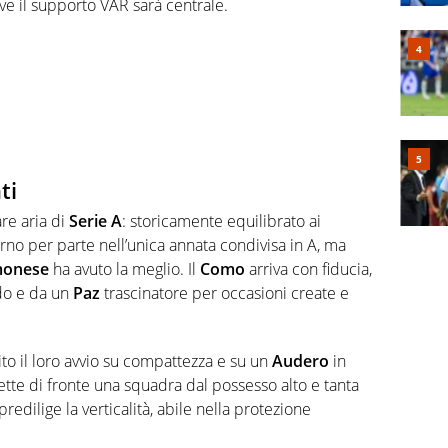
ove il supporto VAR sarà centrale.
ti
re aria di
Serie A
: storicamente equilibrato ai
erno per parte nell’unica annata condivisa in A, ma
monese
ha avuto la meglio. Il
Como
arriva con fiducia,
odo e da un
Paz
trascinatore per occasioni create e
uito il loro avvio su compattezza e su un
Audero
in
ette di fronte una squadra dal possesso alto e tanta
redilige la verticalità, abile nella protezione