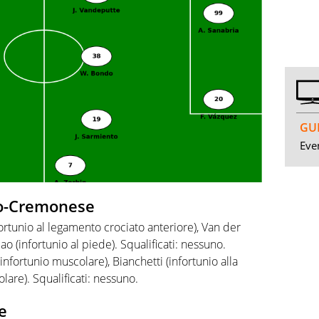
GUI
Even
omo-Cremonese
ortunio al legamento crociato anteriore), Van der
ao (infortunio al piede). Squalificati: nessuno.
(infortunio muscolare), Bianchetti (infortunio alla
olare). Squalificati: nessuno.
e