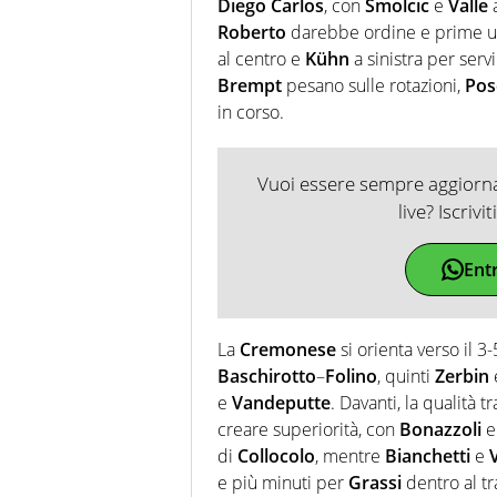
Diego Carlos
, con
Smolcic
e
Valle
a
Roberto
darebbe ordine e prime usc
al centro e
Kühn
a sinistra per serv
Brempt
pesano sulle rotazioni,
Pos
in corso.
Vuoi essere sempre aggiornat
live? Iscrivi
Ent
La
Cremonese
si orienta verso il 3
Baschirotto
–
Folino
, quinti
Zerbin
e
Vandeputte
. Davanti, la qualità t
creare superiorità, con
Bonazzoli
di
Collocolo
, mentre
Bianchetti
e
e più minuti per
Grassi
dentro al tra