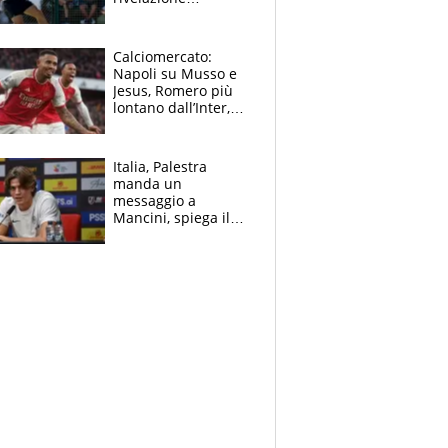
dell’amico
giornalista e il piano
B. Rune verso la
Calciomercato:
rinuncia
Napoli su Musso e
Jesus, Romero più
lontano dall’Inter,
delirio Mastantuono,
Juve su Trubin. Il
tabellone
Italia, Palestra
manda un
messaggio a
Mancini, spiega il
motivo del no
all’Inter e lancia
l'alleanza con
Donnarumma