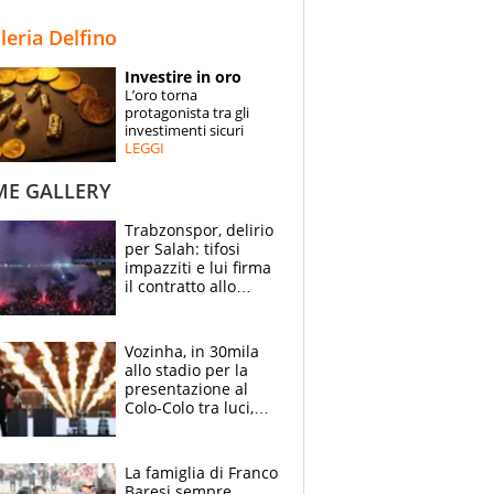
STORIE
lleria Delfino
SPECIALI
Investire in oro
L’oro torna
ESPERTI
protagonista tra gli
investimenti sicuri
LEGGI
CONTATTI
ME GALLERY
Trabzonspor, delirio
per Salah: tifosi
impazziti e lui firma
il contratto allo
stadio
Vozinha, in 30mila
allo stadio per la
presentazione al
Colo-Colo tra luci,
spettacolo, elicotteri
e paracadutisti
La famiglia di Franco
Baresi sempre