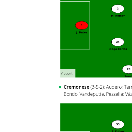
V:Sport
Cremonese
(3-5-2): Audero; Terr
Bondo, Vandeputte, Pezzella; Vá