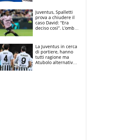
cadette
Juventus, Spalletti
prova a chiudere il
caso David: “Era
deciso così”. L’ombra
di Zirkzee e la
sentenza dei tifosi
La Juventus in cerca
di portiere, hanno
tutti ragione ma
Atubolo alternativa
a Vicario non regge
e la soluzione
rimane Milinkovic-
Savic