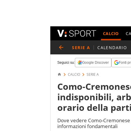
CALCIO
C
SERIE A
CALENDARIO
Seguici su:
Google Discover
Fonti pr
CALCIO
SERIE A
Como-Cremonese:
indisponibili, arb
orario della part
Dove vedere Como-Cremonese di 
informazioni fondamentali