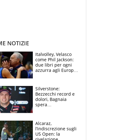
ME NOTIZIE
Italvolley, Velasco
come Phil Jackson:
due libri per ogni
azzurra agli Europei.
Quello per Sylla è
“geniale”
Silverstone:
Bezzecchi record e
dolori, Bagnaia
spera
nell'antidolorifico,
Marquez si tira fuori
e vota Aprilia
Alcaraz,
l’indiscrezione sugli
US Open: la
rivelazione