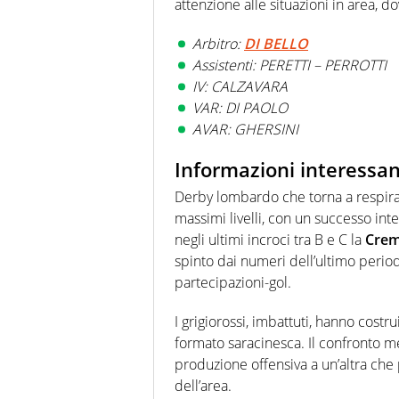
attenzione alle situazioni in area, d
Arbitro:
DI BELLO
Assistenti: PERETTI – PERROTTI
IV: CALZAVARA
VAR: DI PAOLO
AVAR: GHERSINI
Informazioni interessan
Derby lombardo che torna a respira
massimi livelli, con un successo int
negli ultimi incroci tra B e C la
Cre
spinto dai numeri dell’ultimo peri
partecipazioni-gol.
I grigiorossi, imbattuti, hanno costr
formato saracinesca. Il confronto m
produzione offensiva a un’altra che p
dell’area.