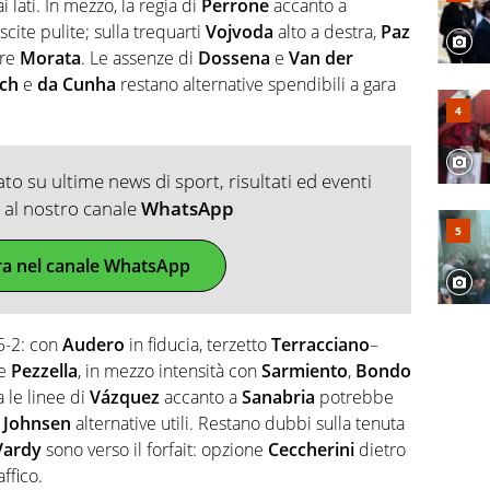
i lati. In mezzo, la regia di
Perrone
accanto a
ite pulite; sulla trequarti
Vojvoda
alto a destra,
Paz
ire
Morata
. Le assenze di
Dossena
e
Van der
ch
e
da Cunha
restano alternative spendibili a gara
o su ultime news di sport, risultati ed eventi
ti al nostro canale
WhatsApp
ra nel canale WhatsApp
-5-2: con
Audero
in fiducia, terzetto
Terracciano
–
e
Pezzella
, in mezzo intensità con
Sarmiento
,
Bondo
ra le linee di
Vázquez
accanto a
Sanabria
potrebbe
e
Johnsen
alternative utili. Restano dubbi sulla tenuta
Vardy
sono verso il forfait: opzione
Ceccherini
dietro
ffico.