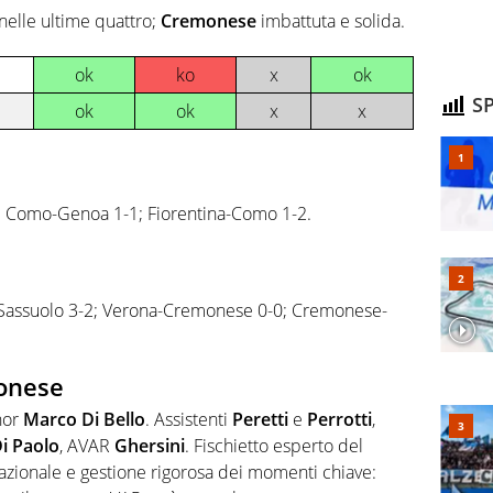
nelle ultime quattro;
Cremonese
imbattuta e solida.
ok
ko
x
ok
SP
ok
ok
x
x
; Como-Genoa 1-1; Fiorentina-Como 1-2.
assuolo 3-2; Verona-Cremonese 0-0; Cremonese-
monese
gnor
Marco Di Bello
. Assistenti
Peretti
e
Perrotti
,
i Paolo
, AVAR
Ghersini
. Fischietto esperto del
azionale e gestione rigorosa dei momenti chiave: