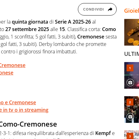
Gioie
CONDIVIDI
per la
quinta
giornata
di
Serie A 2025-26
al
ato
27 settembre 2025
alle
15
. Classifica corta:
Como
io, 1 sconfitta; 5 gol fatti, 3 subiti),
Cremonese
sesta
5 gol fatti, 3 subiti). Derby lombardo che promette
 contro i grigiorossi finora imbattuti.
ULTI
-Cremonese
monese
omo e Cremonese
n tv o in streaming
di Como-Cremonese
3-1: difesa riequilibrata dall’esperienza di
Kempf
e