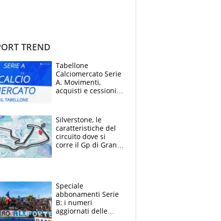
ORT TREND
Tabellone
Calciomercato Serie
A. Movimenti,
acquisti e cessioni:
estate 2026-27
Silverstone, le
caratteristiche del
circuito dove si
corre il Gp di Gran
Bretagna del
Motomondiale
Speciale
abbonamenti Serie
B: i numeri
aggiornati delle
venti squadre