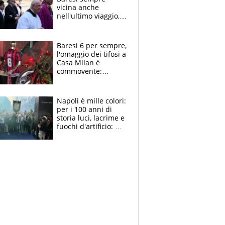
vicina anche
nell'ultimo viaggio,
la moglie Maura, i
figli e i suoi cari
circondati
Baresi 6 per sempre,
dall'affetto dei tifosi
l'omaggio dei tifosi a
Casa Milan è
commovente:
maglie, bandiere,
sciarpe, lacrime e
bigliettini
Napoli è mille colori:
per i 100 anni di
storia luci, lacrime e
fuochi d'artificio: De
Laurentiis salta al
coro anti-Juve