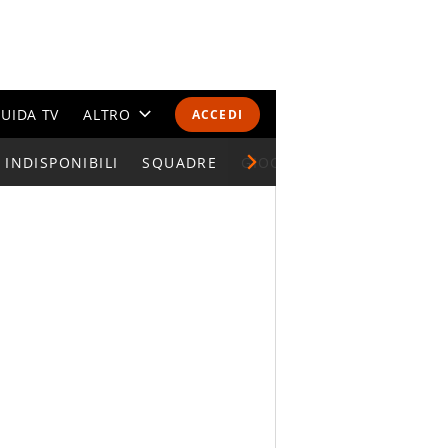
UIDA TV
ALTRO
ACCEDI
INDISPONIBILI
CALENDARI E CLASSIFICHE
SQUADRE
GIOCATORI SERIE A
ALTRI SPORT
MONDIALI 2026
OLIMPIADI
GOSSIP
LIFESTYLE