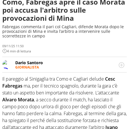
Como, Fabregas apre il caso Morata
poi accusa l'arbitro sulle
provocazioni di Mina
Fabregas commenta il pari col Cagliari, difende Morata dopo le
provocazioni di Mina e invita l’arbitro a intervenire sulle
scorrettezze in campo
09/11/25 11:50
4 min di lettura
Dario Santoro
GIORNALISTA
Scrive, commenta, racconta lo sport in tutte le
sfaccettature. Tocca l'apice quando ha modo di
Il pareggio al Sinigaglia tra Como e Cagliari delude
Cesc
concentrarsi sulle interviste ai grandi protagonisti
Fabregas
ma, per il tecnico spagnolo, durante la gara c’è
stato un aspetto ben importante da risolvere. L’attaccante
Alvaro Morata
, a secco durante il match, ha lasciato il
campo poco dopo un’ora di gioco per degli episodi che gli
hanno fatto perdere la calma. Fabregas, al termine della gara,
ha spiegato il perché della sostituzione forzata e richiesta
dall’attaccante ed ha attaccato duramente l’arbitro
Ivano