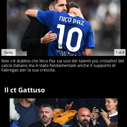
giornalisti ed esperti di sport abili sia nel gioco di
rimessa quando intercettano le notizie e le rilanciano
verso la rete, sia nella costruzione dal basso quando
creano contenuti 100% originali ed esclusivi.
Getty
1
di
4
Non c'è dubbio che Nico Paz sia uno dei talenti più cristallini del
calcio italiano ma è stato fondamentale anche il supporto di
Fabregas per la sua crescita.
Il ct Gattuso