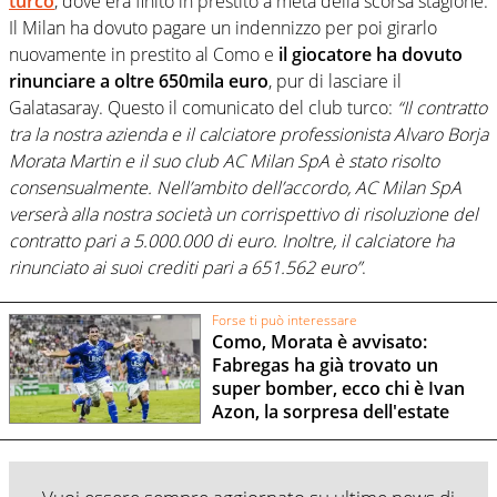
turco
, dove era finito in prestito a metà della scorsa stagione.
Il Milan ha dovuto pagare un indennizzo per poi girarlo
nuovamente in prestito al Como e
il giocatore ha dovuto
rinunciare a oltre 650mila euro
, pur di lasciare il
Galatasaray. Questo il comunicato del club turco:
“Il contratto
tra la nostra azienda e il calciatore professionista Alvaro Borja
Morata Martin e il suo club AC Milan SpA è stato risolto
consensualmente. Nell’ambito dell’accordo, AC Milan SpA
verserà alla nostra società un corrispettivo di risoluzione del
contratto pari a 5.000.000 di euro. Inoltre, il calciatore ha
rinunciato ai suoi crediti pari a 651.562 euro”
.
Forse ti può interessare
Como, Morata è avvisato:
Fabregas ha già trovato un
super bomber, ecco chi è Ivan
Azon, la sorpresa dell'estate