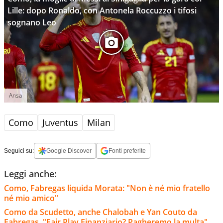
Lille: dopo Ronaldo, con Antonela Roccuzzo i tifosi
sognano Leo
Ansa
Como
Juventus
Milan
Seguici su:
Google Discover
Fonti preferite
Leggi anche:
Como, Fabregas liquida Morata: "Non è né mio fratello
né mio amico"
Como da Scudetto, anche Chalobah e Yan Couto da
Fabregas. "Fair Play Finanziario? Pagheremo la multa"