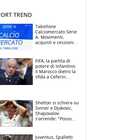
ORT TREND
Tabellone
Calciomercato Serie
A. Movimenti,
acquisti e cessioni:
estate 2026-27
FIFA, la partita di
potere di Infantino:
il Marocco dietro la
sfida a Ceferin.
Scontro sul
Mondiale a 64
squadre, l’ira di Figo
Shelton si schiera su
Sinner e Djokovic,
Shapovalov
s'arrende: "Posso
battere tutti tranne
Jannik e Alcaraz"
Juventus, Spalletti