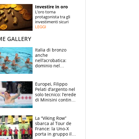
STORIE
Investire in oro
L’oro torna
SPECIALI
protagonista tra gli
investimenti sicuri
LEGGI
ESPERTI
ME GALLERY
CONTATTI
Italia di bronzo
anche
nell’acrobatica:
dominio nel
medagliere, ora
tocca a Ceccon, Curti
e compagni
Europei, Filippo
continuare
Pelati d’argento nel
solo tecnico: l’erede
di Minisini continua
a stupire, Los
Angeles è già nel
mirino
La “Viking Row”
sbarca al Tour de
France: la Uno-X
porta in gruppo il