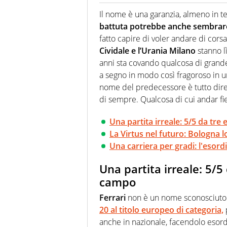
Giornalista (pubblicista) sportiv
chiedergli di boxe, di scherma,
Il nome è una garanzia, almeno in te
battuta potrebbe anche sembrare 
fatto capire di voler andare di corsa
Cividale e l’Urania Milano
stanno l
anni sta covando qualcosa di gran
a segno in modo così fragoroso in un
nome del predecessore è tutto dir
di sempre. Qualcosa di cui andar fi
Una partita irreale: 5/5 da tr
La Virtus nel futuro: Bologna l
Una carriera per gradi: l'esord
Una partita irreale: 5/
campo
Ferrari
non è un nome sconosciuto 
20 al titolo europeo di categoria,
anche in nazionale, facendolo esordi