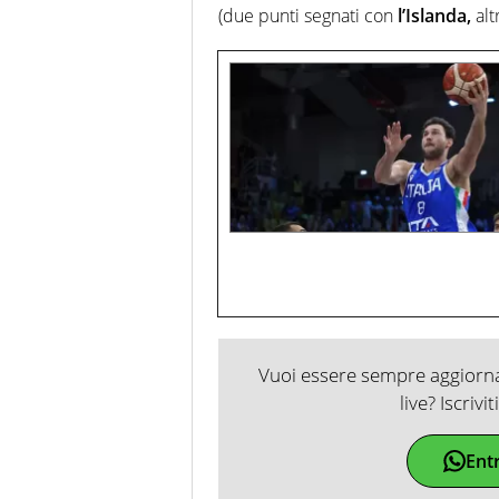
(due punti segnati con
l’Islanda,
alt
Vuoi essere sempre aggiornat
live? Iscrivi
Ent