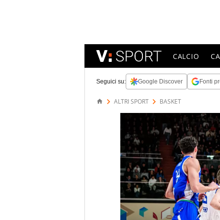
CALCIO
C
Seguici su:
Google Discover
Fonti pr
ALTRI SPORT
BASKET