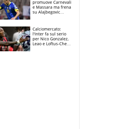
promuove Carnevali
e Massara ma frena
su Alajbegovic
titolare: il punto
sull’infortunio di
Yildiz
Calciomercato:
l'Inter fa sul serio
per Nico Gonzalez,
Leao e Loftus-Cheek
possono restare al
Milan, Mastantuono
verso la Fiorentina