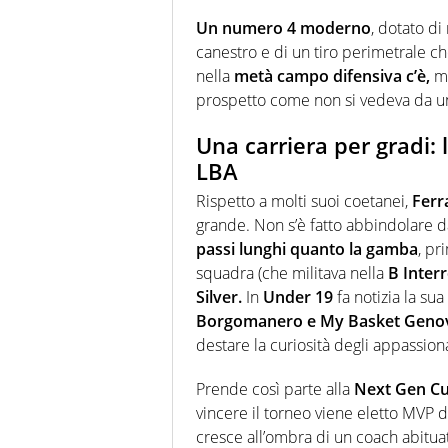
Un numero 4 moderno
, dotato di
canestro e di un tiro perimetrale ch
nella
metà campo difensiva c’è,
ma
prospetto come non si vedeva da un
Una carriera per gradi: 
LBA
Rispetto a molti suoi coetanei,
Ferra
grande. Non s’è fatto abbindolare d
passi lunghi quanto la gamba
, pr
squadra (che militava nella
B Interr
Silver.
In
Under
19
fa notizia la sua
Borgomanero e My Basket Genov
destare la curiosità degli appassionat
Prende così parte alla
Next Gen Cup
vincere il torneo viene eletto MVP d
cresce all’ombra di un coach abitua