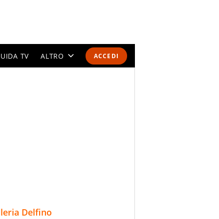
UIDA TV
ALTRO
ACCEDI
CALENDARI E CLASSIFICHE
ALTRI SPORT
MONDIALI 2026
OLIMPIADI
GOSSIP
LIFESTYLE
lleria Delfino