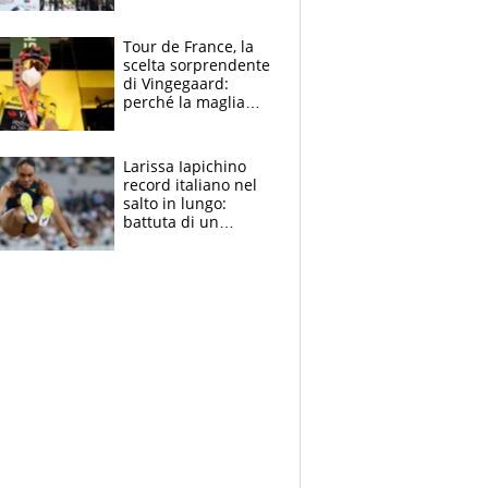
rito della Norvegia
di Haaland e
compagni
Tour de France, la
scelta sorprendente
di Vingegaard:
perché la maglia
gialla indossa la
mascherina, il
rischio da evitare
Larissa Iapichino
record italiano nel
salto in lungo:
battuta di un
centimetro mamma
Fiona May