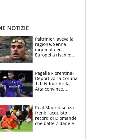
ME NOTIZIE
Paltrinieri aveva la
ragione, Senna
inquinata ed
Europei a rischio:
allenamenti fermi,
cosa succede
adesso
Pagelle Fiorentina-
Deportivo La Coruña
1-1: Ndour brilla,
Atta convince.
Pongracic rovina
tutto nel finale
Real Madrid senza
freni: l’acquisto
record di Diomande
che batte Zidane e
Ronaldo. Vinicius
rinnova: le cifre