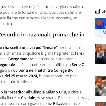
 mezzi fisici notevoli (2,04 cm), corsa, gioco spalle a
SP
e può fare le fortune di tanti. Qualcosa da limare
 nulla che non si possa allenare. Insomma, un
 lustro.
l’esordio in nazionale prima che in
ri ha scelto una via più “lineare”
per diventare
alla chiamata di qualche big, ma ha preferito
fare i
ima a
Borgomanero
alternandosi tra la prima
egionale
, cioè la quarta serie) e l’affiliata in
Serie C
 gara da
66 punti nel match tra College BK
a del 25 marzo 2024,
buona soprattutto per
i di tutto lo stivale.
 in “prestito” all’Olimpia Milano U19,
e oltre a
ella finale. A
Cividale,
dove sbarca l’estate successiva,
to a lavorare con i giovani come
Pillastrini,
ma è