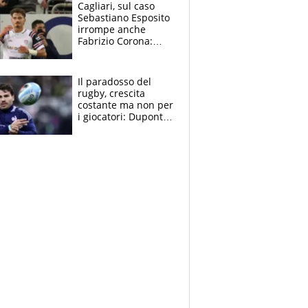
Cagliari, sul caso
Sebastiano Esposito
irrompe anche
Fabrizio Corona:
“Ecco cosa è
successo, ho le
prove”
Il paradosso del
rugby, crescita
costante ma non per
i giocatori: Dupont
(il più pagato al
mondo) guadagna
solo 1,4 milioni
all'anno