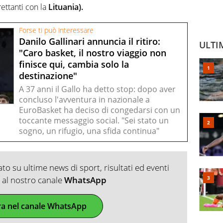
rettanti con la
Lituania).
Forse ti può interessare
Danilo Gallinari annuncia il ritiro:
ULTI
"Caro basket, il nostro viaggio non
finisce qui, cambia solo la
destinazione"
A 37 anni il Gallo ha detto stop: dopo aver
concluso l'avventura in nazionale a
EuroBasket ha deciso di congedarsi con un
toccante messaggio social. "Sei stato un
sogno, un rifugio, una sfida continua"
o su ultime news di sport, risultati ed eventi
ti al nostro canale
WhatsApp
ra nel canale WhatsApp