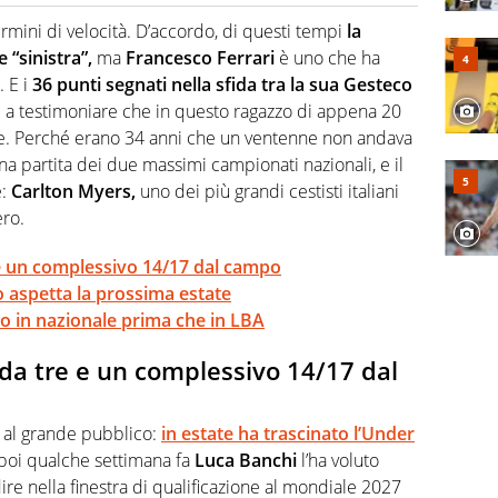
o a tutto campo, è il tuttologo di Virgilio Sport. Provate a
 di volley o di curling: ve ne farà innamorare
rmini di velocità. D’accordo, di questi tempi
la
“sinistra”,
ma
Francesco Ferrari
è uno che ha
. E i
36 punti segnati nella sfida tra la sua Gesteco
ì a testimoniare che in questo ragazzo di appena 20
de. Perché erano 34 anni che un ventenne non andava
a partita dei due massimi campionati nazionali, e il
e:
Carlton Myers,
uno dei più grandi cestisti italiani
ero.
e e un complessivo 14/17 dal campo
o aspetta la prossima estate
io in nazionale prima che in LBA
5 da tre e un complessivo 14/17 dal
al grande pubblico:
in estate ha trascinato l’Under
poi qualche settimana fa
Luca Banchi
l’ha voluto
re nella finestra di qualificazione al mondiale 2027