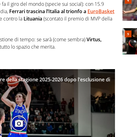
fa il giro del mondo (specie sui social): con 15.9
dia,
Ferrari trascina l’Italia al trionfo a
EuroBasket
le contro la
Lituania
(scontato il premio di MVP della
uestione di tempo: se sarà (come sembra)
Virtus,
tutto lo spazio che merita.
dre della stagione 2025-2026 dopo l'esclusione di