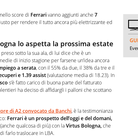
nello score di
Ferrari
vanno aggiunti anche
7
giusto per rendere il tutto ancora più elettrizzante ed
GUI
ologna lo aspetta la prossima estate
Even
 preso sotto la sua ala, di lui dice che è un
edie di inizio stagione per farsene un’idea ancora
impiego a serata
, con il 55% da due, il 38% da tre e il
ecuperi e 1.39 assist
(valutazione media di 18.23). In
sco
s’è fatto carico di buona parte del fatturato
entieri ha deciso di affidargli i palloni che scottano
tore di A2 convocato da Banchi
, è la testimonianza
oco:
Ferrari
è un prospetto dell’oggi e del domani,
(anche qualcosa di più) con la
Virtus Bologna,
che
i farlo traslocare in LBA.