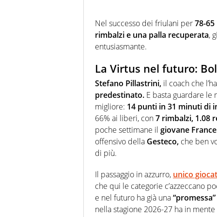
Nel successo dei friulani per
78-65
rimbalzi e una palla recuperata
, 
entusiasmante.
La Virtus nel futuro: B
Stefano Pillastrini,
il coach che l’ha
predestinato.
E basta guardare le m
migliore:
14 punti in 31 minuti di 
66% ai liberi, con
7 rimbalzi, 1.08 r
poche settimane il
giovane France
offensivo della
Gesteco,
che ben vol
di più.
Il passaggio in azzurro,
unico gioca
che qui le categorie c’azzeccano p
e nel futuro ha già una
“promessa”
nella stagione 2026-27 ha in mente d