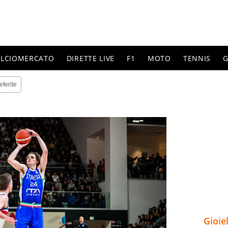
ALCIOMERCATO
DIRETTE LIVE
F1
MOTO
TENNIS
G
eferite
Gioie