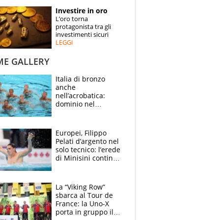
STORIE
Investire in oro
L’oro torna
SPECIALI
protagonista tra gli
investimenti sicuri
LEGGI
ESPERTI
ME GALLERY
CONTATTI
Italia di bronzo
anche
nell’acrobatica:
dominio nel
medagliere, ora
tocca a Ceccon, Curti
e compagni
Europei, Filippo
continuare
Pelati d’argento nel
solo tecnico: l’erede
di Minisini continua
a stupire, Los
Angeles è già nel
mirino
La “Viking Row”
sbarca al Tour de
France: la Uno-X
porta in gruppo il