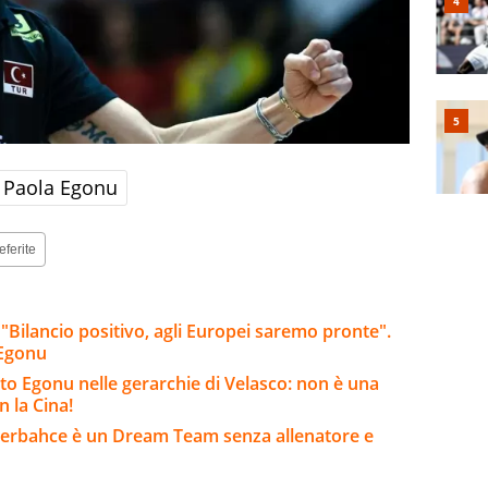
Paola Egonu
eferite
 "Bilancio positivo, agli Europei saremo pronte".
-Egonu
o Egonu nelle gerarchie di Velasco: non è una
n la Cina!
enerbahce è un Dream Team senza allenatore e