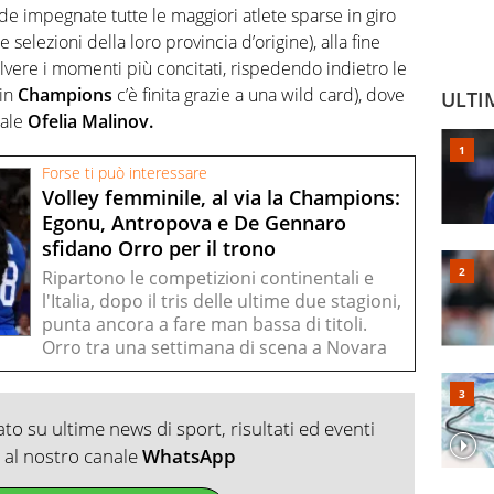
e impegnate tutte le maggiori atlete sparse in giro
 selezioni della loro provincia d’origine), alla fine
lvere i momenti più concitati, rispedendo indietro le
 in
Champions
c’è finita grazie a una wild card), dove
ULTI
nale
Ofelia Malinov.
Forse ti può interessare
Volley femminile, al via la Champions:
Egonu, Antropova e De Gennaro
sfidano Orro per il trono
Ripartono le competizioni continentali e
l'Italia, dopo il tris delle ultime due stagioni,
punta ancora a fare man bassa di titoli.
Orro tra una settimana di scena a Novara
o su ultime news di sport, risultati ed eventi
ti al nostro canale
WhatsApp