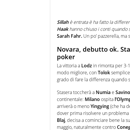
Sillah
è entrata è ha fatto la differe
Haak
hanno chiuso i conti quando s
Sarah Fahr.
Un po’ pazzerella, ma 
Novara, debutto ok. Sta
poker
La vittoria a
Lodz
in rimonta per 3-
modo migliore, con
Tolok
semplice
grado di fare la differenza quando se
Stasera toccherà a
Numia
e
Savino
continentale:
Milano
ospita
l’Olym
arriverà o meno
Yingying
(che ha de
dover prima risolvere un problema al
Blaj
, decisa a cominciare bene la s
maggio, naturalmente contro
Coneg