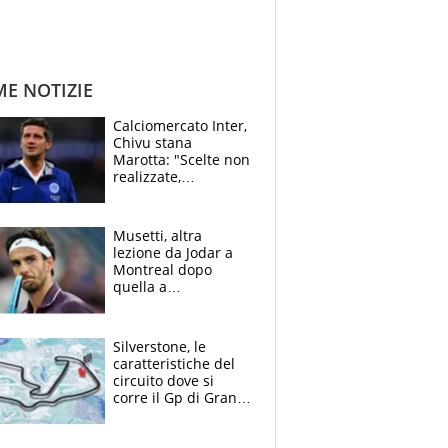
ME NOTIZIE
Calciomercato Inter,
Chivu stana
Marotta: "Scelte non
realizzate,
dobbiamo
completare la
squadra"
Musetti, altra
lezione da Jodar a
Montreal dopo
quella a
Washington: "Avrei
voluto spaccare
tutto"
Silverstone, le
caratteristiche del
circuito dove si
corre il Gp di Gran
Bretagna del
Motomondiale