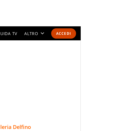
UIDA TV
ALTRO
ACCEDI
CALENDARI E CLASSIFICHE
ALTRI SPORT
MONDIALI 2026
OLIMPIADI
GOSSIP
LIFESTYLE
lleria Delfino