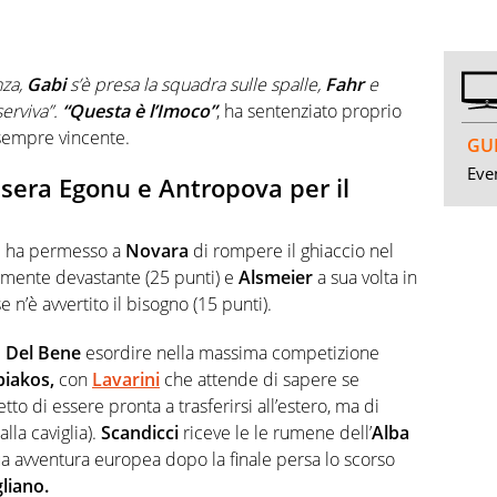
nza,
Gabi
s’è presa la squadra sulle spalle,
Fahr
e
erviva”.
“Questa è l’Imoco”
, ha sentenziato proprio
sempre vincente.
GUI
Even
sera Egonu e Antropova per il
1 ha permesso a
Novara
di rompere il ghiaccio nel
mente devastante (25 punti) e
Alsmeier
a sua volta in
 n’è avvertito il bisogno (15 punti).
 Del Bene
esordire nella massima competizione
piakos,
con
Lavarini
che attende di sapere se
tto di essere pronta a trasferirsi all’estero, ma di
la caviglia).
Scandicci
riceve le le rumene dell’
Alba
ua avventura europea dopo la finale persa lo scorso
liano.