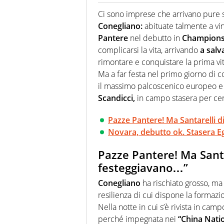
Giornalista (pubblicista) sportiv
chiedergli di boxe, di scherma,
Ci sono imprese che arrivano pure 
Conegliano:
abituate talmente a vin
Pantere
nel debutto in
Champion
complicarsi la vita, arrivando
a salv
rimontare e conquistare la prima vi
Ma a far festa nel primo giorno di 
il massimo palcoscenico europeo e l
Scandicci,
in campo stasera per cent
Pazze Pantere! Ma Santarelli di
Novara, debutto ok. Stasera E
Pazze Pantere! Ma Santar
festeggiavano…”
Conegliano
ha rischiato grosso, ma 
resilienza di cui dispone la formazi
Nella notte in cui s’è rivista in cam
perché impegnata nei
“China Nati