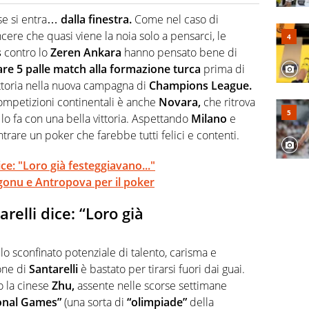
o a tutto campo, è il tuttologo di Virgilio Sport. Provate a
 di volley o di curling: ve ne farà innamorare
se si entra…
dalla finestra.
Come nel caso di
cere che quasi viene la noia solo a pensarci, le
s
contro lo
Zeren Ankara
hanno pensato bene di
are 5 palle match alla formazione turca
prima di
ttoria nella nuova campagna di
Champions League.
competizioni continentali è anche
Novara,
che ritrova
o fa con una bella vittoria. Aspettando
Milano
e
rare un poker che farebbe tutti felici e contenti.
ce: "Loro già festeggiavano..."
gonu e Antropova per il poker
elli dice: “Loro già
lo sconfinato potenziale di talento, carisma e
one di
Santarelli
è bastato per tirarsi fuori dai guai.
po la cinese
Zhu,
assente nelle scorse settimane
onal Games”
(una sorta di
“olimpiade”
della