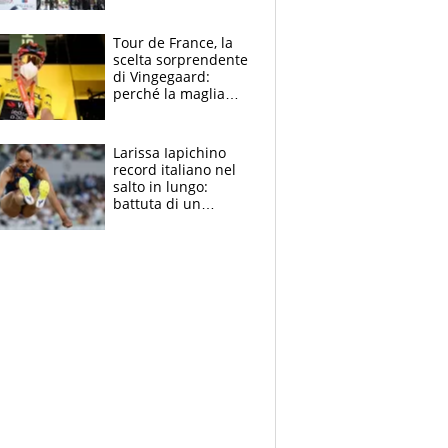
rito della Norvegia
di Haaland e
compagni
Tour de France, la
scelta sorprendente
di Vingegaard:
perché la maglia
gialla indossa la
mascherina, il
rischio da evitare
Larissa Iapichino
record italiano nel
salto in lungo:
battuta di un
centimetro mamma
Fiona May