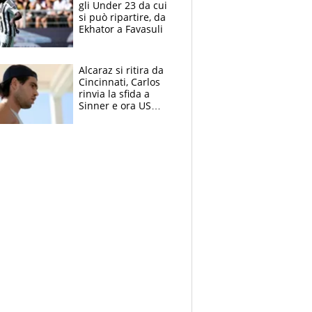
gli Under 23 da cui
si può ripartire, da
Ekhator a Favasuli
Alcaraz si ritira da
Cincinnati, Carlos
rinvia la sfida a
Sinner e ora US
Open di nuovo a
rischio