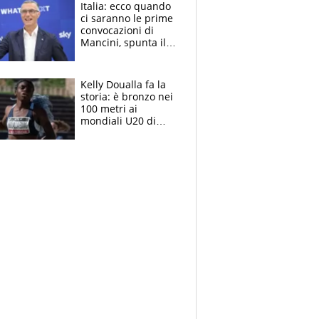
Italia: ecco quando
ci saranno le prime
convocazioni di
Mancini, spunta il
nome di Bergomi
Kelly Doualla fa la
storia: è bronzo nei
100 metri ai
mondiali U20 di
Eugene. "Ho
spazzato via l'ansia
con una gran finale"