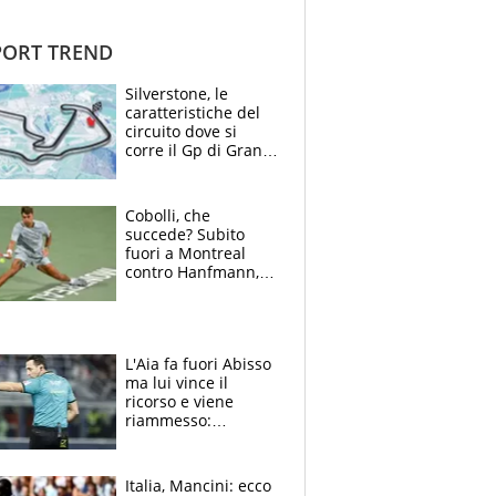
ORT TREND
Silverstone, le
caratteristiche del
circuito dove si
corre il Gp di Gran
Bretagna del
Motomondiale
Cobolli, che
succede? Subito
fuori a Montreal
contro Hanfmann,
per Flavio è tutta
colpa della tosse
L'Aia fa fuori Abisso
ma lui vince il
ricorso e viene
riammesso:
continua momento
nero per gli arbitri
Italia, Mancini: ecco