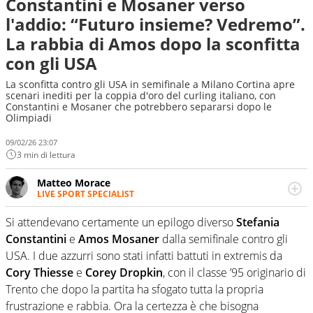
Constantini e Mosaner verso
l'addio: “Futuro insieme? Vedremo”.
La rabbia di Amos dopo la sconfitta
con gli USA
La sconfitta contro gli USA in semifinale a Milano Cortina apre
scenari inediti per la coppia d'oro del curling italiano, con
Constantini e Mosaner che potrebbero separarsi dopo le
Olimpiadi
09/02/26 23:07
3 min di lettura
Matteo Morace
LIVE SPORT SPECIALIST
La multimedialità quale approccio personale e
professionale. Ama raccontare lo sport focalizzando ogni
Si attendevano certamente un epilogo diverso
Stefania
attenzione sul tempo reale: la verità della dirette non
Constantini
e
Amos Mosaner
dalla semifinale contro gli
sono opinioni ma fatti
USA. I due azzurri sono stati infatti battuti in extremis da
Cory Thiesse
e
Corey Dropkin
, con il classe ’95 originario di
Trento che dopo la partita ha sfogato tutta la propria
frustrazione e rabbia. Ora la certezza è che bisogna