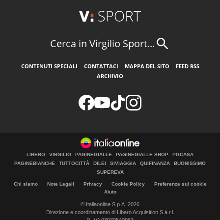
Cerca in Virgilio Sport...
CONTENUTI SPECIALI
CONTATTACI
MAPPA DEL SITO
FEED RSS
ARCHIVIO
LIBERO
VIRGILIO
PAGINEGIALLE
PAGINEGIALLE SHOP
PGCASA
PAGINEBIANCHE
TUTTOCITTÀ
DILEI
SIVIAGGIA
QUIFINANZA
BUONISSIMO
SUPEREVA
Chi siamo
Note Legali
Privacy
Cookie Policy
Preferenze sui cookie
Aiuto
© Italiaonline S.p.A. 2026
Direzione e coordinamento di Libero Acquisition S.á r.l.
P. IVA 03970540963