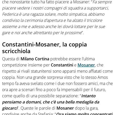
che nonostante tutto ha fatto piacere a Mosaner: “
Fa sempre
piacere vedere i nostri compagni di squadra a supportarci,
Federica è una ragazza solare, molto simpatica, abbiamo
condiviso la cerimonia d’apertura e ha alzato il tricolore
assieme a me e adesso anche lei dovrà lottare per le sue
gare e noi anche altrettanto per le prossime
”.
Constantini-Mosaner, la coppia
scricchiola
Questa di
Milano Cortina
potrebbe essere l’ultima
competizione insieme per
Constantini
e
Mosaner
, che
rispetto ai rivali statunitensi sono apparsi meno affiatati come
coppia. Non una grande sorpresa visto che lo stesso Amos
tempo fa aveva svelato come i due non fossero amici, ma che
ora apre a scenari fino a poco fa impensabili per il futuro,
come quello di una possibile separazione: “
Intanto
pensiamo a domani, che c’è una bella medaglia da
giocarci
”. Queste le parole di
Mosaner
dopo la gara,
condivise anche da Stefania: “
Ora siamo molto concentrati