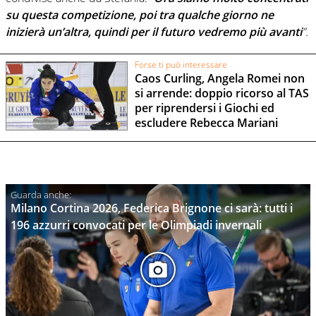
su questa competizione, poi tra qualche giorno ne
inizierà un’altra, quindi per il futuro vedremo più avanti
”.
Forse ti può interessare
Caos Curling, Angela Romei non
si arrende: doppio ricorso al TAS
per riprendersi i Giochi ed
escludere Rebecca Mariani
Milano Cortina 2026, Federica Brignone ci sarà: tutti i
196 azzurri convocati per le Olimpiadi invernali