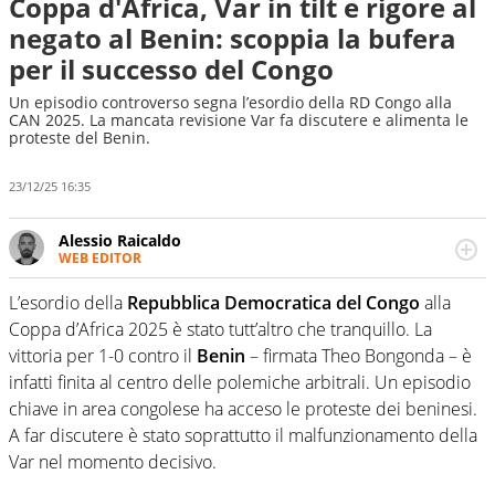
Coppa d'Africa, Var in tilt e rigore al
negato al Benin: scoppia la bufera
per il successo del Congo
Un episodio controverso segna l’esordio della RD Congo alla
CAN 2025. La mancata revisione Var fa discutere e alimenta le
proteste del Benin.
23/12/25 16:35
Alessio Raicaldo
WEB EDITOR
Un figlio che si chiama Diego e la tesi di laurea sugli stadi
di proprietà in Italia. Il calcio quale filo conduttore
L’esordio della
Repubblica Democratica del Congo
alla
irrinunciabile tra passione e professione. Per Virgilio
Coppa d’Africa 2025 è stato tutt’altro che tranquillo. La
Sport indaga, approfondisce e scandaglia l'universo
vittoria per 1-0 contro il
Benin
– firmata Theo Bongonda – è
mondo dello sport per antonomasia
infatti finita al centro delle polemiche arbitrali. Un episodio
chiave in area congolese ha acceso le proteste dei beninesi.
A far discutere è stato soprattutto il malfunzionamento della
Var nel momento decisivo.