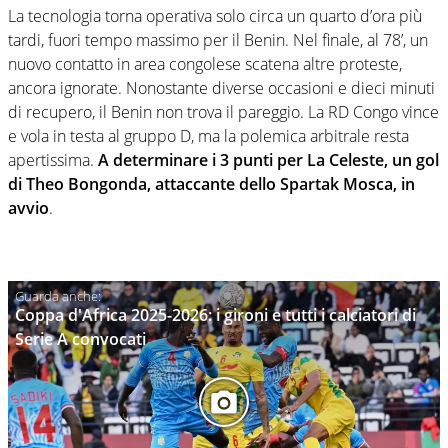
La tecnologia torna operativa solo circa un quarto d’ora più
tardi, fuori tempo massimo per il Benin. Nel finale, al 78’, un
nuovo contatto in area congolese scatena altre proteste,
ancora ignorate. Nonostante diverse occasioni e dieci minuti
di recupero, il Benin non trova il pareggio. La RD Congo vince
e vola in testa al gruppo D, ma la polemica arbitrale resta
apertissima.
A determinare i 3 punti per La Celeste, un gol
di Theo Bongonda, attaccante dello Spartak Mosca, in
avvio
.
Coppa d'Africa 2025-2026: i gironi e tutti i calciatori di
Serie A convocati