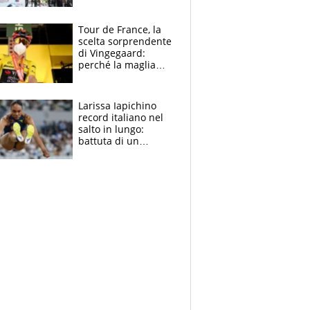
rito della Norvegia
di Haaland e
compagni
Tour de France, la
scelta sorprendente
di Vingegaard:
perché la maglia
gialla indossa la
mascherina, il
rischio da evitare
Larissa Iapichino
record italiano nel
salto in lungo:
battuta di un
centimetro mamma
Fiona May