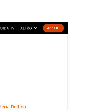
UIDA TV
ALTRO
ACCEDI
CALENDARI E CLASSIFICHE
ALTRI SPORT
MONDIALI 2026
OLIMPIADI
GOSSIP
LIFESTYLE
lleria Delfino