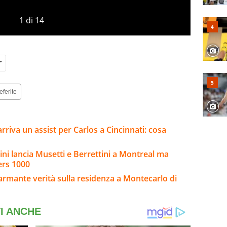
1
di
14
r
eferite
 arriva un assist per Carlos a Cincinnati: cosa
gnini lancia Musetti e Berrettini a Montreal ma
ers 1000
sarmante verità sulla residenza a Montecarlo di