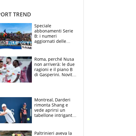
ORT TREND
Speciale
abbonamenti Serie
B: i numeri
aggiornati delle
venti squadre
cadette
Roma, perché Nusa
non arriverà: le due
ragioni e il piano B
di Gasperini. Novità
su Pellegrini e
Cacciamani
Montreal, Darderi
rimonta Shang e
vede aprirsi un
tabellone intrigante:
"Penso solo a
Borges, ma sono
felice del mio livello"
Paltrinieri aveva la