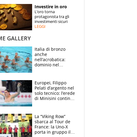
STORIE
Investire in oro
L’oro torna
SPECIALI
protagonista tra gli
investimenti sicuri
LEGGI
ESPERTI
ME GALLERY
CONTATTI
Italia di bronzo
anche
nell’acrobatica:
dominio nel
medagliere, ora
tocca a Ceccon, Curti
e compagni
Europei, Filippo
continuare
Pelati d’argento nel
solo tecnico: l’erede
di Minisini continua
a stupire, Los
Angeles è già nel
mirino
La “Viking Row”
sbarca al Tour de
France: la Uno-X
porta in gruppo il