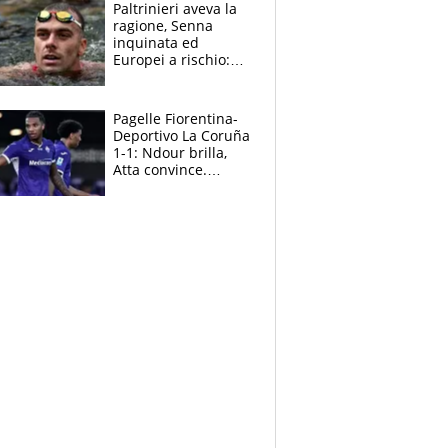
Paltrinieri aveva la
ragione, Senna
inquinata ed
Europei a rischio:
allenamenti fermi,
cosa succede
adesso
Pagelle Fiorentina-
Deportivo La Coruña
1-1: Ndour brilla,
Atta convince.
Pongracic rovina
tutto nel finale