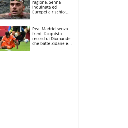
ragione, Senna
inquinata ed
Europei a rischio:
allenamenti fermi,
cosa succede
adesso
Real Madrid senza
freni: l’acquisto
record di Diomande
che batte Zidane e
Ronaldo. Vinicius
rinnova: le cifre