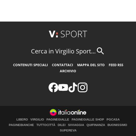
Cerca in Virgilio Sport...
CONTENUTI SPECIALI
CONTATTACI
MAPPA DEL SITO
FEED RSS
ARCHIVIO
LIBERO
VIRGILIO
PAGINEGIALLE
PAGINEGIALLE SHOP
PGCASA
PAGINEBIANCHE
TUTTOCITTÀ
DILEI
SIVIAGGIA
QUIFINANZA
BUONISSIMO
SUPEREVA