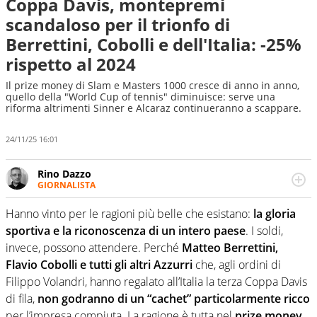
Coppa Davis, montepremi
scandaloso per il trionfo di
Berrettini, Cobolli e dell'Italia: -25%
rispetto al 2024
Il prize money di Slam e Masters 1000 cresce di anno in anno,
quello della "World Cup of tennis" diminuisce: serve una
riforma altrimenti Sinner e Alcaraz continueranno a scappare.
24/11/25 16:01
Rino Dazzo
GIORNALISTA
Se mai ci fosse modo di traslare il glossario del calcio in
una nicchia di esperti, lui ne farebbe parte. Non si perde
Hanno vinto per le ragioni più belle che esistano:
la gloria
una svista arbitrale né gli umori social del mondo delle
sportiva e la riconoscenza di un intero paese
. I soldi,
curve
invece, possono attendere. Perché
Matteo Berrettini,
Flavio Cobolli e tutti gli altri Azzurri
che, agli ordini di
Filippo Volandri, hanno regalato all’Italia la terza Coppa Davis
di fila,
non godranno di un “cachet” particolarmente ricco
per l’impresa compiuta. La ragione è tutta nel
prize money