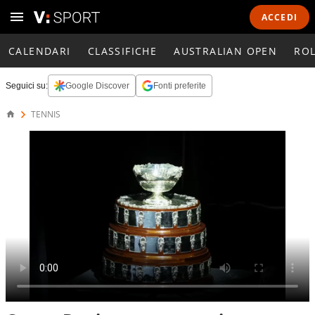
ACCEDI
CALENDARI
CLASSIFICHE
AUSTRALIAN OPEN
RO
Seguici su:
Google Discover
Fonti preferite
TENNIS