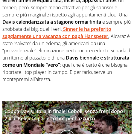
estremamente equilibrata, incerta, appassionante
: un
torneo, però, sempre meno attrattivo per gli sponsor e
sempre più marginale rispetto agli appuntamenti clou. Una
Davis calendarizzata a stagione ormai finita
e sempre più
snobbata dai big, quelli veri.
Sinner le ha preferito
saggiamente una vacanza con papà Hanspeter
,
Alcaraz è
stato “salvato” da un edema, gli americani da una
“provvidenziale” eliminazione nei turni precedenti. Si parla di
un ritorno al passato, o di una
Davis biennale e strutturata
come un Mondiale “vero”
: quel che è certo è che bisogna
riportare i top player in campo. E per farlo, serve un
montepremi all’altezza.
Coppa Davis, Italia in finale! Cobolli senza freni dopo il
2-0 al Belgio: siparietto hot per l'azzurro