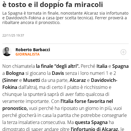
è tosto e il doppio fa miracoli
La Spagna è tornata in finale, nonostante Alcaraz sia infortunato
e Davidovich-Fokina a casa (per scelta tecnica). Ferrer proverà a
ribaltare ancora il pronostico.
22/11/25 19:37
Roberto Barbacci
GIORNALISTA
Giornalista (pubblicista) sportivo a tutto campo, è il
tuttologo di Virgilio Sport. Provate a chiedergli di boxe, di
Non chiamatela
la finale “degli altri”.
Perché
Italia
e
Spagna
scherma, di volley o di curling: ve ne farà innamorare
a
Bologna
si giocano la
Davis
senza i loro numeri 1 e 2
(Sinner
e
Musetti
da una parte,
Alcaraz
e
Davidovich-
Fokina
dall’altra), ma di certo il piatto è ricchissimo e
chiunque la spunterà saprà di aver fatto qualcosa di
veramente importante. Con
l’Italia forse favorita nel
pronostico,
vuoi perché ha riposato un giorno in più, vuoi
perché giocherà in casa la partita che potrebbe consegnarle
la terza insalatiera consecutiva. Ma
questa Spagna
ha
dimostrato di saper andare oltre
l’infortunio di Alcaraz,
le