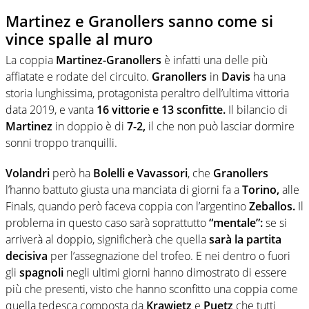
Martinez e Granollers sanno come si
vince spalle al muro
La coppia
Martinez-Granollers
è infatti una delle più
affiatate e rodate del circuito.
Granollers
in
Davis
ha una
storia lunghissima, protagonista peraltro dell’ultima vittoria
data 2019, e vanta
16 vittorie e 13 sconfitte.
Il bilancio di
Martinez
in doppio è di
7-2,
il che non può lasciar dormire
sonni troppo tranquilli.
Volandri
però ha
Bolelli e Vavassori
, che
Granollers
l’hanno battuto giusta una manciata di giorni fa a
Torino,
alle
Finals, quando però faceva coppia con l’argentino
Zeballos.
Il
problema in questo caso sarà soprattutto
“mentale”:
se si
arriverà al doppio, significherà che quella
sarà la partita
decisiva
per l’assegnazione del trofeo. E nei dentro o fuori
gli
spagnoli
negli ultimi giorni hanno dimostrato di essere
più che presenti, visto che hanno sconfitto una coppia come
quella tedesca composta da
Krawietz
e
Puetz
che tutti