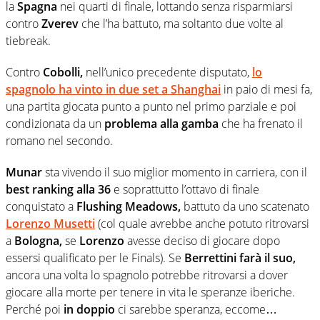
la
Spagna
nei quarti di finale, lottando senza risparmiarsi
contro
Zverev
che l’ha battuto, ma soltanto due volte al
tiebreak.
Contro
Cobolli,
nell’unico precedente disputato,
lo
spagnolo ha vinto in due set a Shanghai
in paio di mesi fa,
una partita giocata punto a punto nel primo parziale e poi
condizionata da un
problema alla gamba
che ha frenato il
romano nel secondo.
Munar
sta vivendo il suo miglior momento in carriera, con il
best ranking alla 36
e soprattutto l’ottavo di finale
conquistato a
Flushing Meadows,
battuto da uno scatenato
Lorenzo Musetti
(col quale avrebbe anche potuto ritrovarsi
a
Bologna,
se
Lorenzo
avesse deciso di giocare dopo
essersi qualificato per le Finals). Se
Berrettini
farà il suo,
ancora una volta lo spagnolo potrebbe ritrovarsi a dover
giocare alla morte per tenere in vita le speranze iberiche.
Perché poi
in doppio
ci sarebbe speranza, eccome…