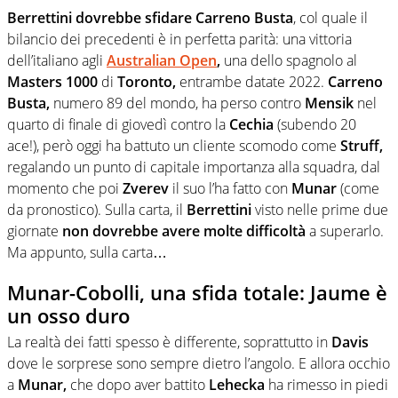
Berrettini dovrebbe sfidare Carreno Busta
, col quale il
bilancio dei precedenti è in perfetta parità: una vittoria
dell’italiano agli
Australian Open
,
una dello spagnolo al
Masters 1000
di
Toronto,
entrambe datate 2022.
Carreno
Busta,
numero 89 del mondo, ha perso contro
Mensik
nel
quarto di finale di giovedì contro la
Cechia
(subendo 20
ace!), però oggi ha battuto un cliente scomodo come
Struff,
regalando un punto di capitale importanza alla squadra, dal
momento che poi
Zverev
il suo l’ha fatto con
Munar
(come
da pronostico). Sulla carta, il
Berrettini
visto nelle prime due
giornate
non dovrebbe avere molte difficoltà
a superarlo.
Ma appunto, sulla carta…
Munar-Cobolli, una sfida totale: Jaume è
un osso duro
La realtà dei fatti spesso è differente, soprattutto in
Davis
dove le sorprese sono sempre dietro l’angolo. E allora occhio
a
Munar,
che dopo aver battito
Lehecka
ha rimesso in piedi