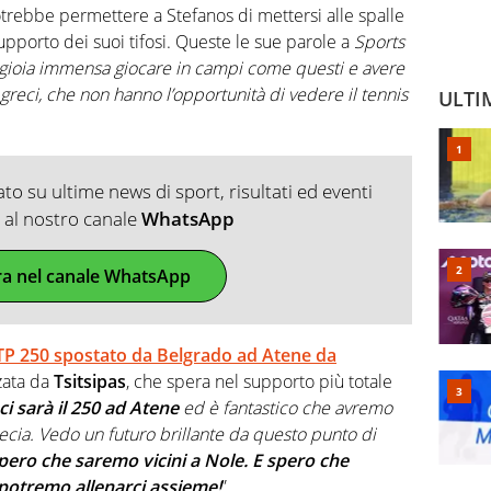
otrebbe permettere a Stefanos di mettersi alle spalle
 supporto dei suoi tifosi. Queste le sue parole a
Sports
gioia immensa giocare in campi come questi e avere
i greci, che non hanno l’opportunità di vedere il tennis
ULTI
o su ultime news di sport, risultati ed eventi
ti al nostro canale
WhatsApp
ra nel canale WhatsApp
TP 250 spostato da Belgrado ad Atene da
zata da
Tsitsipas
, che spera nel supporto più totale
i sarà il 250 ad Atene
ed è fantastico che avremo
Grecia. Vedo un futuro brillante da questo punto di
pero che saremo vicini a Nole. E spero che
 potremo allenarci assieme!
”.