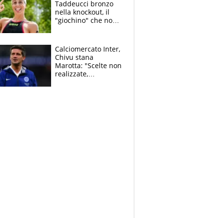
Taddeucci bronzo
nella knockout, il
"giochino" che non
le piace: "La Senna?
Oggi era pulita"
Calciomercato Inter,
Chivu stana
Marotta: "Scelte non
realizzate,
dobbiamo
completare la
squadra"