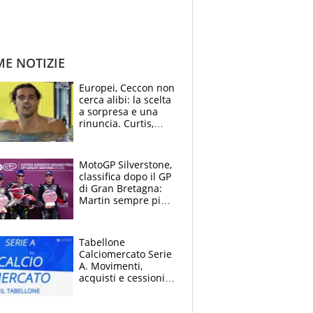
ME NOTIZIE
Europei, Ceccon non
cerca alibi: la scelta
a sorpresa e una
rinuncia. Curtis,
momento della
verità: “La pressione
c’è”
MotoGP Silverstone,
classifica dopo il GP
di Gran Bretagna:
Martin sempre più
leader, ma
Bezzecchi avanza
Tabellone
Calciomercato Serie
A. Movimenti,
acquisti e cessioni:
estate 2026-27