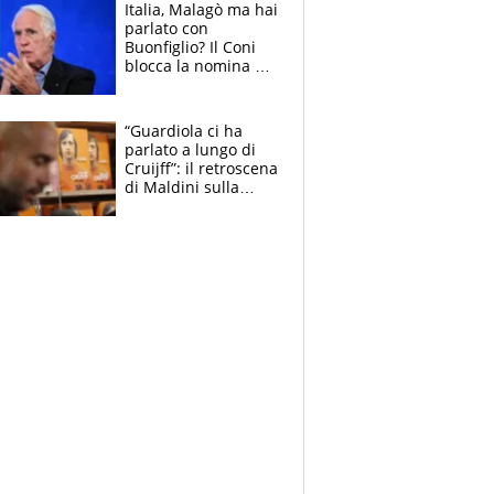
Italia, Malagò ma hai
parlato con
Buonfiglio? Il Coni
blocca la nomina di
Diana Bianchedi
“Guardiola ci ha
parlato a lungo di
Cruijff”: il retroscena
di Maldini sulla
Nazionale e sul
sogno interrotto