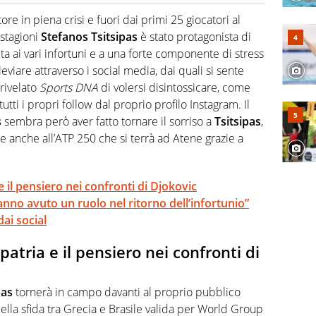
cio personale e professionale. Ama raccontare lo sport
l tempo reale: la verità della dirette non sono opinioni
re in piena crisi e fuori dai primi 25 giocatori al
stagioni
Stefanos Tsitsipas
è stato protagonista di
 ai vari infortuni e a una forte componente di stress
leviare attraverso i social media, dai quali si sente
rivelato
Sports DNA
di volersi disintossicare, come
utti i propri follow dal proprio profilo Instagram. Il
s
sembra però aver fatto tornare il sorriso a
Tsitsipas
,
e anche all’ATP 250 che si terrà ad Atene grazie a
 e il pensiero nei confronti di Djokovic
hanno avuto un ruolo nel ritorno dell’infortunio”
dai social
 patria e il pensiero nei confronti di
pas
tornerà in campo davanti al proprio pubblico
lla sfida tra Grecia e Brasile valida per World Group