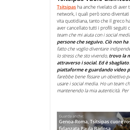
Tsitsipas
ha anche rivelato di aver t
network, i quali però sono diventat
vita quotidiana, tanto che il greco 
aver cancellato tutti i profili seguiti 
team che mi aiuta con i social med
persone che seguivo. Ciò non ha 
fatto che voglio diventare indipende
lo stress che sto vivendo,
trovo la m
attraverso i social. Ed è sbagliato
piattaforme e guardando video p
farebbe bene fissare un obiettivo pe
usare i social media. Ho un team c
mantenendo la mia autenticità. Pe
Genoa-Roma, Tsitsipas cuore ross
fidanzata Paula Badosa