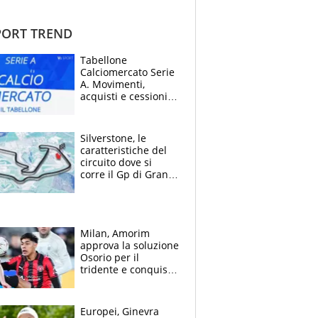
ORT TREND
Tabellone
Calciomercato Serie
A. Movimenti,
acquisti e cessioni:
estate 2026-27
Silverstone, le
caratteristiche del
circuito dove si
corre il Gp di Gran
Bretagna del
Motomondiale
Milan, Amorim
approva la soluzione
Osorio per il
tridente e conquista
Jashari: la frecciata
dello svizzero all'ex
Allegri
Europei, Ginevra