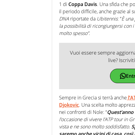
1 di
Coppa Davis
. Una sfida che p
il periodo difficile, anche grazie al
DNA
riportate da
Ubitennis
: “
È una 
la possibilità di ricongiungersi con 
molto spesso”
.
Vuoi essere sempre aggiornat
live? Iscrivi
Ent
Sempre in Grecia si terrà anche
l’A
Djokovic
. Una scelta molto apprez
nei confronti di Nole: “
Quest’anno c
l’occasione di vivere l’ATP tour in 
vista e ne sono molto soddisfatto.
S
saremo anche vicini di casa, così