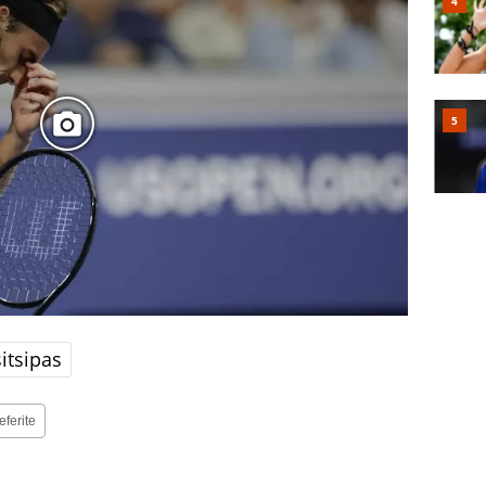
itsipas
eferite