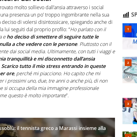
rovato molto sollievo dall’ansia attraverso i social
SP
i una presenza un po’ troppo ingombrante nella sua
ha deciso di volersi disintossicare, spiegando anche di
da lui seguiti dal proprio profilo: “
Ho parlato con il
ia e
ho deciso di smettere di seguire tutte le
nulla a che vedere con le persone
. Piuttosto con il
nte dai social media. Ultimamente, con tutti i viaggi e
ia tranquillità e mi disconnetto dall’ansia
.
Scarico tutto il mio stress entrando in queste
er ore
, perché mi piacciono. Ho capito che mi
r i prossimi uno, due, tre anni o anche più, di non
he si occupa della mia immagine professionale
r me questo è molto importante
”.
oblù: il tennista greco a Marassi insieme alla