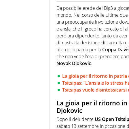
La multimedialità quale approc
focalizzando ogni attenzione su
Da possibile erede dei Big3 a giocato
ma fatti
mondo. Nel corso delle ultime due 
una preoccupante involuzione dovuta
e ansia, che il greco ha cercato di al
però ora dipendente, tanto da aver 
dimostra la decisione di cancellare t
ritorno in patria per la
Coppa Davi
che non vede l’ora di prendere part
Novak Djokovic
.
La gioia per il ritorno in patria
Tsitsipas: “L’ansia e lo stress 
Tsitsipas vuole disintossicarsi 
La gioia per il ritorno in
Djokovic
Dopo il deludente
US Open Tsitsi
sabato 13 settembre in occasione de