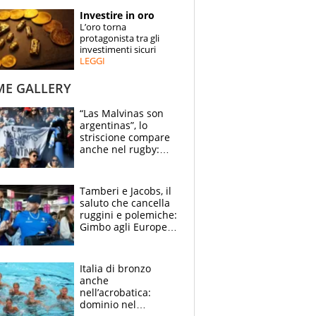
STORIE
Investire in oro
L’oro torna
SPECIALI
protagonista tra gli
investimenti sicuri
LEGGI
ESPERTI
ME GALLERY
CONTATTI
“Las Malvinas son
argentinas”, lo
striscione compare
anche nel rugby:
dopo Messi e
compagni ormai è
un caso
Tamberi e Jacobs, il
saluto che cancella
ruggini e polemiche:
Gimbo agli Europei
cerca un altro
miracolo
Italia di bronzo
anche
nell’acrobatica:
dominio nel