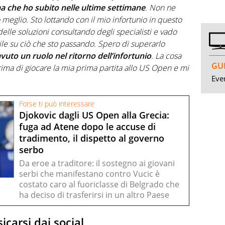
a che ho subito nelle ultime settimane
. Non ne
meglio. Sto lottando con il mio infortunio in questo
lle soluzioni consultando degli specialisti e vado
le su ciò che sto passando. Spero di superarlo
avuto un ruolo nel ritorno dell’infortunio
. La cosa
GUI
rima di giocare la mia prima partita allo US Open e mi
Even
Forse ti può interessare
Djokovic dagli US Open alla Grecia:
fuga ad Atene dopo le accuse di
tradimento, il dispetto al governo
serbo
Da eroe a traditore: il sostegno ai giovani
serbi che manifestano contro Vucic è
costato caro al fuoriclasse di Belgrado che
ha deciso di trasferirsi in un altro Paese
icarsi dai social