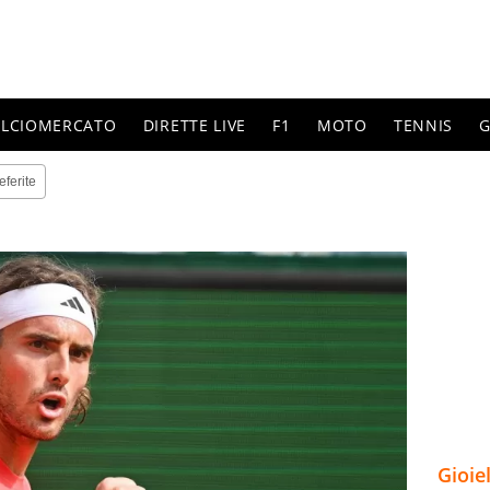
ALCIOMERCATO
DIRETTE LIVE
F1
MOTO
TENNIS
G
eferite
Gioie