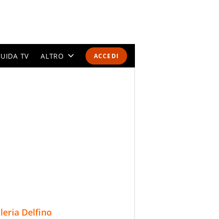
UIDA TV
ALTRO
ACCEDI
CALENDARI E CLASSIFICHE
ALTRI SPORT
MONDIALI 2026
OLIMPIADI
GOSSIP
LIFESTYLE
lleria Delfino