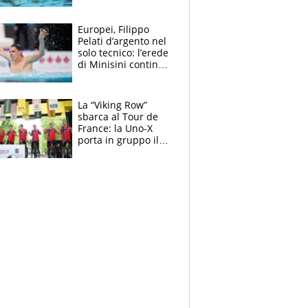
medagliere, ora
tocca a Ceccon, Curti
e compagni
Europei, Filippo
continuare
Pelati d’argento nel
solo tecnico: l’erede
di Minisini continua
a stupire, Los
Angeles è già nel
mirino
La “Viking Row”
sbarca al Tour de
France: la Uno-X
porta in gruppo il
rito della Norvegia
di Haaland e
compagni