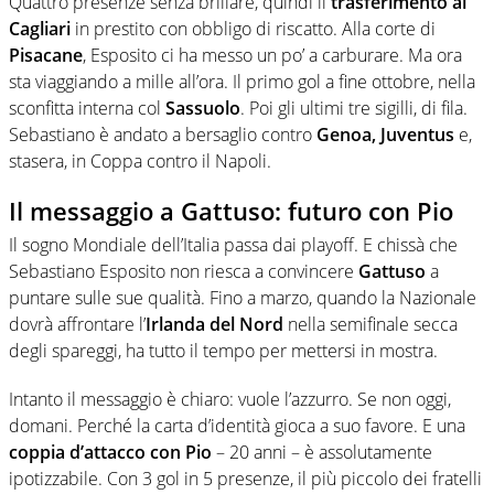
Quattro presenze senza brillare, quindi il
trasferimento al
Cagliari
in prestito con obbligo di riscatto. Alla corte di
Pisacane
, Esposito ci ha messo un po’ a carburare. Ma ora
sta viaggiando a mille all’ora. Il primo gol a fine ottobre, nella
sconfitta interna col
Sassuolo
. Poi gli ultimi tre sigilli, di fila.
Sebastiano è andato a bersaglio contro
Genoa, Juventus
e,
stasera, in Coppa contro il Napoli.
Il messaggio a Gattuso: futuro con Pio
Il sogno Mondiale dell’Italia passa dai playoff. E chissà che
Sebastiano Esposito non riesca a convincere
Gattuso
a
puntare sulle sue qualità. Fino a marzo, quando la Nazionale
dovrà affrontare l’
Irlanda del Nord
nella semifinale secca
degli spareggi, ha tutto il tempo per mettersi in mostra.
Intanto il messaggio è chiaro: vuole l’azzurro. Se non oggi,
domani. Perché la carta d’identità gioca a suo favore. E una
coppia d’attacco con Pio
– 20 anni – è assolutamente
ipotizzabile. Con 3 gol in 5 presenze, il più piccolo dei fratelli