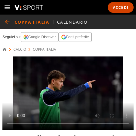
ACCEDI
COPPA ITALIA
CALENDARIO
Seguici su:
Google Discover
Fonti preferite
CALCIO
COPPA ITALIA