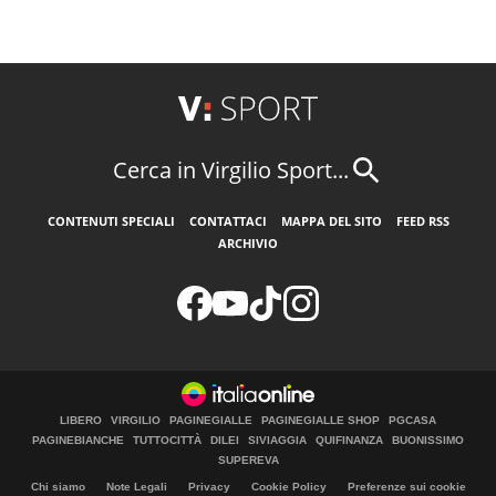
Cerca in Virgilio Sport...
CONTENUTI SPECIALI
CONTATTACI
MAPPA DEL SITO
FEED RSS
ARCHIVIO
LIBERO
VIRGILIO
PAGINEGIALLE
PAGINEGIALLE SHOP
PGCASA
PAGINEBIANCHE
TUTTOCITTÀ
DILEI
SIVIAGGIA
QUIFINANZA
BUONISSIMO
SUPEREVA
Chi siamo
Note Legali
Privacy
Cookie Policy
Preferenze sui cookie