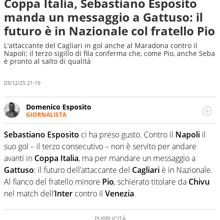
Coppa Italia, Sebastiano Esposito
manda un messaggio a Gattuso: il
futuro è in Nazionale col fratello Pio
L'attaccante del Cagliari in gol anche al Maradona contro il
Napoli: il terzo sigillo di fila conferma che, come Pio, anche Seba
è pronto al salto di qualità
03/12/25 21:19
Domenico Esposito
GIORNALISTA
Da vent’anni in campo e sul campo per vivere ogni evento
in tutte le sue sfaccettature. Passione smisurata per il
Sebastiano Esposito
ci ha preso gusto. Contro il
Napoli
il
calcio e per la sfera di cuoio. Il pallone è una cosa
suo gol – il terzo consecutivo – non è servito per andare
serissima, guai a dirgli di no
avanti in
Coppa Italia
, ma per mandare un messaggio a
Gattuso
: il futuro dell’attaccante del
Cagliari
è in Nazionale.
Al fianco del fratello minore
Pio
, schierato titolare da
Chivu
nel match dell’
Inter
contro il
Venezia
.