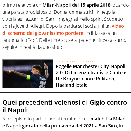
primo relativo a un
Milan-Napoli del 15 aprile 2018
, quando
una parata prodigiosa di Donnarumma su Milik negò la
vittoria agli azzurri di Sarri, impegnati nello sprint Scudetto
con la Juve di Allegri. Dopo la partita sui social finì un
video
di scherno del giovanissimo portiere
, indirizzato a un
fantomatico “zio”. Delle finte scuse al parente, tifoso azzurro,
seguite in realtà da uno sfottò.
Forse ti può interessare
Pagelle Manchester City-Napoli
2-0: Di Lorenzo tradisce Conte e
De Bruyne, cuore Politano,
Haaland letale
Quei precedenti velenosi di Gigio contro
il Napoli
Altro episodio particolare al termine di un
match tra Milan
e Napoli giocato nella primavera del 2021 a San Siro
, in