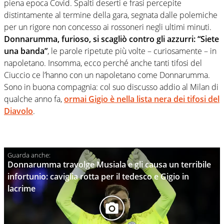
piena epoca Covid. Spalti deserti e frasi percepite
distintamente al termine della gara, segnata dalle polemiche
per un rigore non concesso ai rossoneri negli ultimi minuti.
Donnarumma, furioso, si scagliò contro gli azzurri: “Siete
una banda”
, le parole ripetute più volte – curiosamente – in
napoletano. Insomma, ecco perché anche tanti tifosi del
Ciuccio ce l’hanno con un napoletano come Donnarumma.
Sono in buona compagnia: col suo discusso addio al Milan di
qualche anno fa,
ormai Gigio è nella lista nera dei tifosi del
Diavolo
.
Donnarumma travolge Musiala e gli causa un terribile
infortunio: caviglia rotta per il tedesco e Gigio in
lacrime