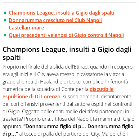
Champions League, insulti a Gigio dagli spalti
Donnarumma cresciuto nel Club Napoli
Castellammare
Quei precedenti velenosi di Gigio contro il Napoli
Champions League, insulti a Gigio dagli
spalti
Proprio nel finale della sfida dell’Etihad, quando il recupero
era agli inizi e il City aveva messo in cassaforte la vittoria
grazie alle reti di Haaland e di Doku, complice l’inferiorità
numerica della squadra di Conte per la
discutibile
espulsione di Di Lorenzo,
si sono percepiti distintamente
dei cori offensivi provenienti dal settore ospiti nei confronti
di Gigio. Oggetto delle contumelie dei tifosi partenopei in
trasferta? Proprio una…tifosa del Napoli, la mamma di Gigio
appunto.
“Donnarumma figlio di p… Donnarumma figlio
di p…”
al tocco di palla del portiere del City. Ma perché i