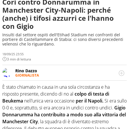
Cori contro Donnarumma in
Manchester City-Napoli: perché
(anche) i tifosi azzurri ce l'hanno
con Gigio
Insulti dal settore ospiti dell'Etihad Stadium nei confronti del
portiere di Castellammare di Stabia: ci sono diversi precedenti
velenosi che lo riguardano.
18/09/25 23:55
3 min di lettura
Rino Dazzo
GIORNALISTA
Se mai ci fosse modo di traslare il glossario del calcio in
una nicchia di esperti, lui ne farebbe parte. Non si perde
È stato chiamato in causa in una sola circostanza e ha
una svista arbitrale né gli umori social del mondo delle
risposto presente, dicendo di no al
colpo di testa di
curve
Beukema
nell’unica vera occasione
per il Napoli.
Si era sullo
0-0 e, soprattutto, si era ancora in undici contro undici.
Gigio
Donnarumma ha contribuito a modo suo alla vittoria del
Manchester City
, la squadra di è diventato estremo
difensore. Il debutto europeo proprio contro la squadra a