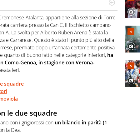
numerose manifestazioni sportive e collaborato con
, competenza, conoscenza e memoria storica. Si occupa
Cremonese-Atalanta, appartiene alla sezione di Torre
ata carriera presso la Can C, il fischietto campano
an-A. La svolta per Alberto Ruben Arena è stata la
nza e Carrarese. Questo è stato il punto più alto della
 torrese, premiato dopo un’annata certamente positiva
 quanto di buono fatto nelle categorie inferiori,
ha
o in Como-Genoa, in stagione con Verona-
vata ieri.
ue squadre
ori
 moviola
on le due squadre
ano con i grigiorossi con
un bilancio in parità (1
on la Dea.