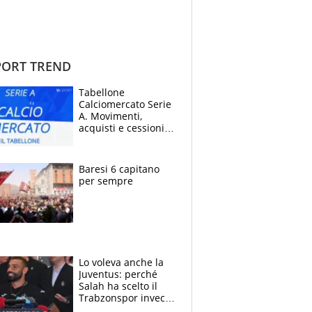
ORT TREND
Tabellone
Calciomercato Serie
A. Movimenti,
acquisti e cessioni:
estate 2026-27
Baresi 6 capitano
per sempre
Lo voleva anche la
Juventus: perché
Salah ha scelto il
Trabzonspor invece
di un top club