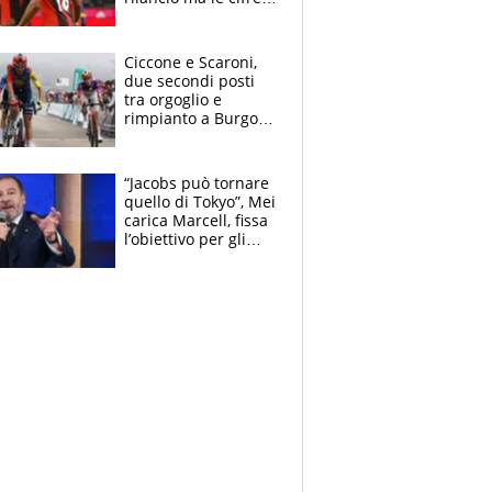
non soddisfano: il
crollo nell'estate
delle tensioni
Ciccone e Scaroni,
due secondi posti
tra orgoglio e
rimpianto a Burgos
e in Polonia. E si
rivede Pellizzari
“Jacobs può tornare
quello di Tokyo”, Mei
carica Marcell, fissa
l’obiettivo per gli
Europei e scherza
su Binaghi