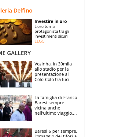
STORIE
lleria Delfino
SPECIALI
Investire in oro
L’oro torna
ESPERTI
protagonista tra gli
investimenti sicuri
LEGGI
CONTATTI
ME GALLERY
Vozinha, in 30mila
allo stadio per la
presentazione al
Colo-Colo tra luci,
spettacolo, elicotteri
e paracadutisti
La famiglia di Franco
Baresi sempre
vicina anche
nell'ultimo viaggio,
la moglie Maura, i
figli e i suoi cari
circondati
Baresi 6 per sempre,
dall'affetto dei tifosi
l'omaggio dei tifosi a