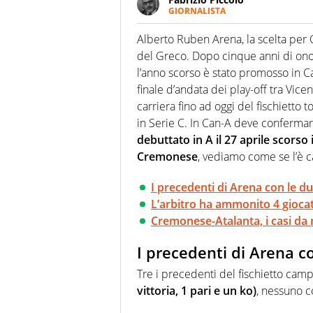
GIORNALISTA
Nella sua carriera ha seguito 
agenzie e testate. Esperienza
Alberto Ruben Arena, la scelta per 
prevalentemente di calcio
del Greco. Dopo cinque anni di onor
l’anno scorso è stato promosso in C
finale d’andata dei play-off tra Vice
carriera fino ad oggi del fischietto
in Serie C. In Can-A deve confermare
debuttato in A il 27 aprile scors
Cremonese
, vediamo come se l’è ca
I precedenti di Arena con le d
L’arbitro ha ammonito 4 giocat
Cremonese-Atalanta, i casi da
I precedenti di Arena c
Tre i precedenti del fischietto camp
vittoria, 1 pari e un ko)
, nessuno c