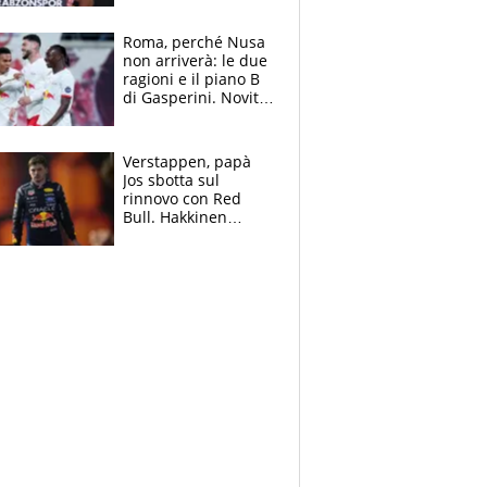
Roma, perché Nusa
non arriverà: le due
ragioni e il piano B
di Gasperini. Novità
su Pellegrini e
Cacciamani
Verstappen, papà
Jos sbotta sul
rinnovo con Red
Bull. Hakkinen
avverte McLaren:
“Prendere Max
sarebbe un rischio”