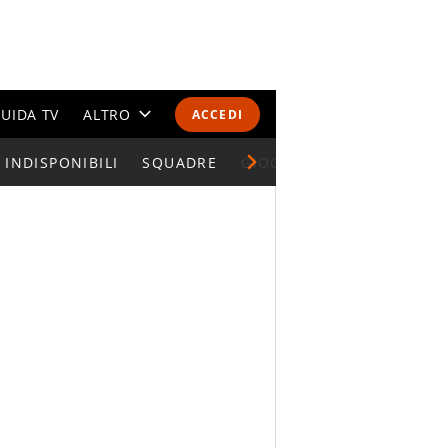
UIDA TV
ALTRO
ACCEDI
INDISPONIBILI
CALENDARI E CLASSIFICHE
SQUADRE
GIOCATORI SERIE A
ALTRI SPORT
MONDIALI 2026
OLIMPIADI
GOSSIP
LIFESTYLE