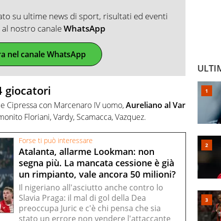
o su ultime news di sport, risultati ed eventi
ti al nostro canale
WhatsApp
ra nel canale WhatsApp
ULTI
 giocatori
o e Cipressa con Marcenaro IV uomo,
Aureliano al Var
monito Floriani, Vardy, Scamacca, Vazquez.
Forse ti può interessare
Atalanta, allarme Lookman: non
segna più. La mancata cessione è già
un rimpianto, vale ancora 50 milioni?
Il nigeriano all'asciutto anche contro lo
Slavia Praga: il mal di gol della Dea
preoccupa Juric e c'è chi pensa che sia
stato un errore non vendere l'attaccante