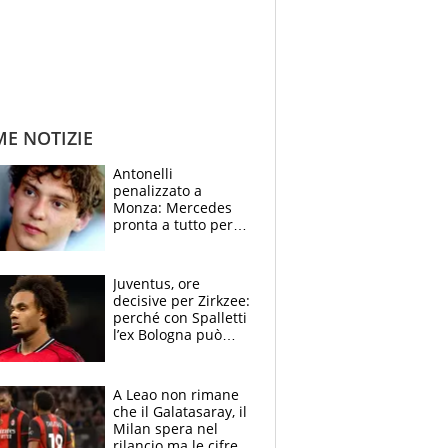
ME NOTIZIE
Antonelli
penalizzato a
Monza: Mercedes
pronta a tutto per
frenare Ferrari.
Vasseur avverte
sull’ADUO: “Cambia
Juventus, ore
poco”
decisive per Zirkzee:
perché con Spalletti
l’ex Bologna può
cambiare il volto dei
bianconeri
A Leao non rimane
che il Galatasaray, il
Milan spera nel
rilancio ma le cifre