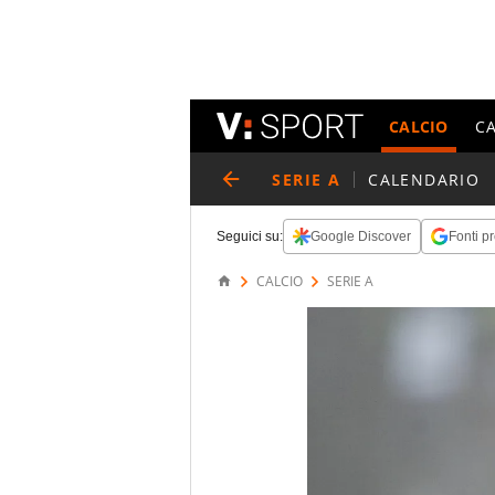
CALCIO
C
SERIE A
CALENDARIO
Seguici su:
Google Discover
Fonti pr
CALCIO
SERIE A