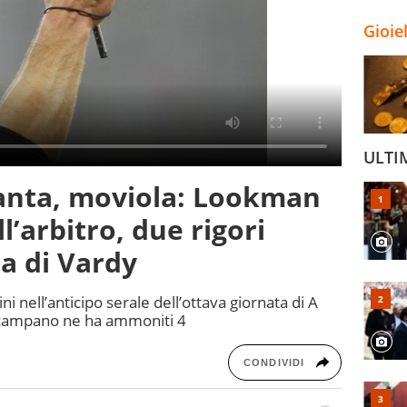
Gioie
ULTI
anta, moviola: Lookman
l’arbitro, due rigori
ta di Vardy
ni nell’anticipo serale dell’ottava giornata di A
tto campano ne ha ammoniti 4
CONDIVIDI