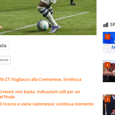
SP
ola
eferite
26-27: Vogliacco alla Cremonese, Strefezza
stovic non basta. Indicazioni utili per un
l finale
e il ricorso e viene riammesso: continua momento