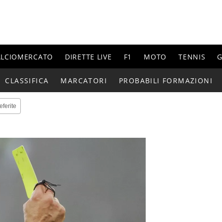
ALCIOMERCATO
DIRETTE LIVE
F1
MOTO
TENNIS
G
CLASSIFICA
MARCATORI
PROBABILI FORMAZIONI
eferite