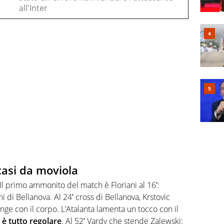
all'Inter
casi da moviola
 Il primo ammonito del match è Floriani al 16′:
di Bellanova. Al 24′ cross di Bellanova, Krstovic
inge con il corpo. L’Atalanta lamenta un tocco con il
a è tutto regolare
. Al 52′ Vardy che stende Zalewski: