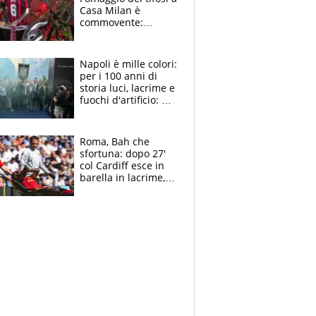
Casa Milan è
commovente:
maglie, bandiere,
sciarpe, lacrime e
bigliettini
Napoli è mille colori:
per i 100 anni di
storia luci, lacrime e
fuochi d'artificio: De
Laurentiis salta al
coro anti-Juve
Roma, Bah che
sfortuna: dopo 27'
col Cardiff esce in
barella in lacrime,
Dybala rigore da
schiaffi, i giallorossi
prendono 3 gol in
45'