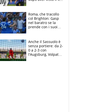
nel derby d'Italia
Roma, che tracollo
col Brighton: Gasp
nel baratro se la
prende con i suoi
cambiando tutti
Anche il Sassuolo è
senza portiere: da 2-
0 a 2-3 con
l'Augsburg, Volpato
non basta, che
errori di Muric