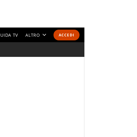
UIDA TV
ALTRO
ACCEDI
CALENDARI E CLASSIFICHE
ALTRI SPORT
MONDIALI 2026
OLIMPIADI
GOSSIP
LIFESTYLE