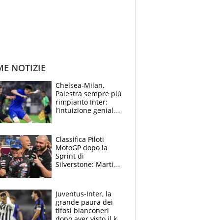
ME NOTIZIE
Chelsea-Milan,
Palestra sempre più
rimpianto Inter:
l’intuizione geniale
di Alonso fa esultare
anche Mancini
Classifica Piloti
MotoGP dopo la
Sprint di
Silverstone: Martin
sempre più leader,
Bezzecchi supera
Marquez
Juventus-Inter, la
grande paura dei
tifosi bianconeri
dopo aver visto il ko