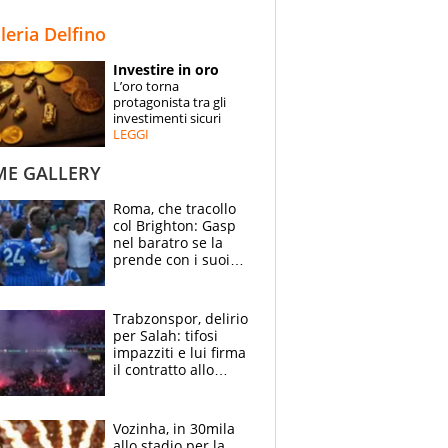
STORIE
lleria Delfino
SPECIALI
Investire in oro
L’oro torna
ESPERTI
protagonista tra gli
investimenti sicuri
LEGGI
CONTATTI
ME GALLERY
Roma, che tracollo
col Brighton: Gasp
nel baratro se la
prende con i suoi
cambiando tutti
Trabzonspor, delirio
per Salah: tifosi
impazziti e lui firma
il contratto allo
stadio
Vozinha, in 30mila
allo stadio per la