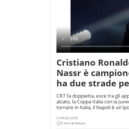
Cristiano Ronaldo
Nassr è campion
ha due strade pe
CR7 fa doppietta, esce tra gli app
alzato, la Coppa Italia con la Juv
tornare in Italia, il Napoli è un'i
21/05/26 23:05
3 min di lettura