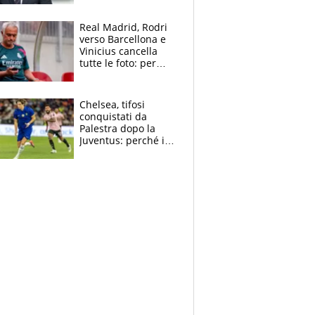
figlio Daniele
Real Madrid, Rodri
verso Barcellona e
Vinicius cancella
tutte le foto: per
Mourinho due grane
da risolvere
Chelsea, tifosi
conquistati da
Palestra dopo la
Juventus: perché i
fan dei Blues sono
pazzi dell’azzurro