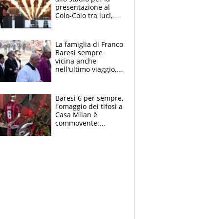
presentazione al
Colo-Colo tra luci,
spettacolo, elicotteri
e paracadutisti
La famiglia di Franco
Baresi sempre
vicina anche
nell'ultimo viaggio,
la moglie Maura, i
figli e i suoi cari
circondati
Baresi 6 per sempre,
dall'affetto dei tifosi
l'omaggio dei tifosi a
Casa Milan è
commovente:
maglie, bandiere,
sciarpe, lacrime e
bigliettini