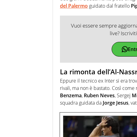
del Palermo
guidato dal fratello
Pi
Vuoi essere sempre aggiornat
live? Iscrivi
Ent
La rimonta dell’Al-Nass
Eppure il tecnico ex Inter si era tro
rivali, ma non è bastato. Così come 
Benzema
,
Ruben Neves
, Sergej
Mi
squadra guidata da
Jorge Jesus
, va