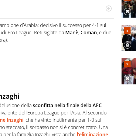
odo obiettivo e appassionato su tutto il mondo dello
 F1, Motomondiale ma anche tennis, volley, basket: su
ampione d’Arabia: decisivo il successo per 4-1 sul
appassionati sanno che troveranno sempre copertura
audi Pro League. Reti siglate da
Manè
,
Coman
, e due
squadra di Virgilio Sport è formata da giornalisti ed
gioco di rimessa quando intercettano le notizie e le
ra).
 nella costruzione dal basso quando creano contenuti
nzaghi
 delusione della
sconfitta nella finale della AFC
uivalente dell’Europa League per l’Asia. Al secondo
one Inzaghi
, che ha vinto inutilmente per 1-0 sul
nno steccato, il sorpasso non si è concretizzato. Una
 per la famiglia Inzaghi, vista anche
l’eliminazione