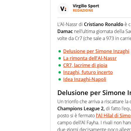
Virgilio Sport
REDAZIONE
Da oltre 20 anni informa in m
sport. Calcio, calciomercato,
L’Al-Nassr di
Cristiano Ronaldo
è c
Virgilio Sport i tifosi e gli 
Damac
nell’ultima giornata della S
completa e zero faziosità. La 
esperti di sport abili sia nel 
volte da Cr7 (che sale a 973 in carrie
rilanciano verso la rete, sia
100% originali ed esclusivi.
Delusione per Simone Inzaghi
La rimonta dell'Al-Nassr
CR7, lacrime di gioia
Inzaghi, futuro incerto
Idea Inzaghi-Napoli
Delusione per Simone I
Un trionfo che arriva a riscattare la
Champions League 2,
di fatto l’eq
posto si è fermato
l’Al Hilal di Sim
campo dell’Al Fayha. I rivali non ha
due giorni decisamente poco allegra