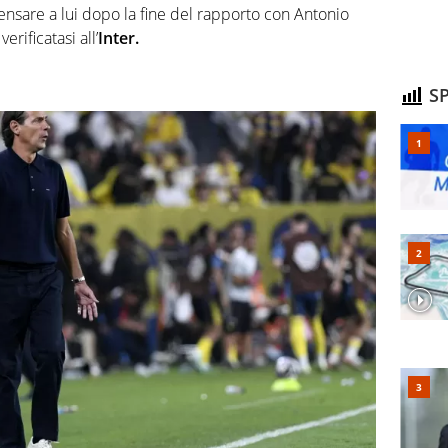
ensare a lui dopo la fine del rapporto con Antonio
erificatasi all’
Inter.
SP