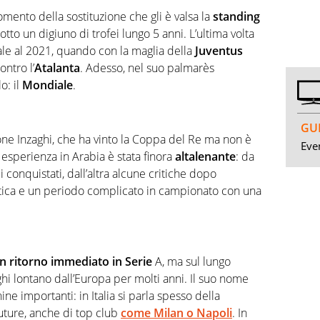
mento della sostituzione che gli è valsa la
standing
otto un digiuno di trofei lungo 5 anni. L’ultima volta
ale al 2021, quando con la maglia della
Juventus
ontro l’
Atalanta
. Adesso, nel suo palmarès
o: il
Mondiale
.
GUI
ne Inzaghi, che ha vinto la Coppa del Re ma non è
Even
 esperienza in Arabia è stata finora
altalenante
: da
i conquistati, dall’altra alcune critiche dopo
atica e un periodo complicato in campionato con una
n ritorno immediato in Serie
A, ma sul lungo
hi lontano dall’Europa per molti anni. Il suo nome
ne importanti: in Italia si parla spesso della
future, anche di top club
come Milan o Napoli
. In