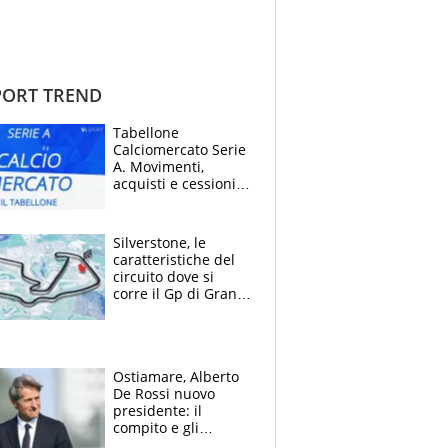
ORT TREND
Tabellone
Calciomercato Serie
A. Movimenti,
acquisti e cessioni:
estate 2026-27
Silverstone, le
caratteristiche del
circuito dove si
corre il Gp di Gran
Bretagna del
Motomondiale
Ostiamare, Alberto
De Rossi nuovo
presidente: il
compito e gli
obiettivi ricevuti dal