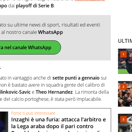
ppo
dai
playoff di Serie B
.
o su ultime news di sport, risultati ed eventi
ti al nostro canale
WhatsApp
ULTI
ra nel canale WhatsApp
r
vato in vantaggio anche di
sette punti a gennaio
sui
non è bastato avere in squadra gente del calibro di
linkovic-Savic
e
Theo Hernandez
. La rimonta della
te del calcio portoghese, è stata però implacabile.
Forse ti può interessare
Inzaghi è una furia: attacca l'arbitro e
la Lega araba dopo il pari contro