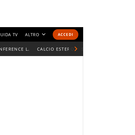
UIDA TV
ALTRO
ACCEDI
NFERENCE L.
CALENDARI E CLASSIFICHE
CALCIO ESTERO
SUPERCOPPA ITALIAN
ALTRI SPORT
MONDIALI 2026
OLIMPIADI
GOSSIP
LIFESTYLE