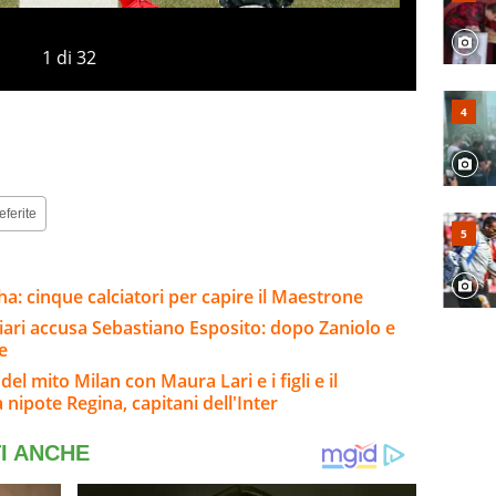
1
di
32
eferite
a: cinque calciatori per capire il Maestrone
gliari accusa Sebastiano Esposito: dopo Zaniolo e
e
del mito Milan con Maura Lari e i figli e il
 nipote Regina, capitani dell'Inter