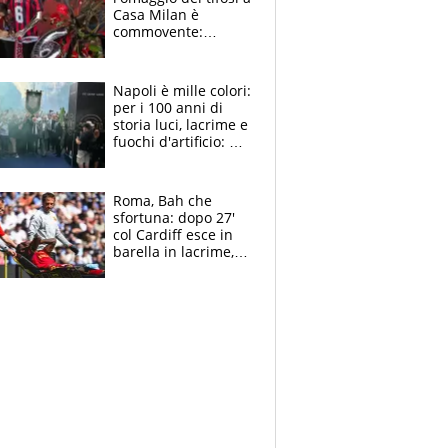
Casa Milan è
commovente:
maglie, bandiere,
sciarpe, lacrime e
bigliettini
Napoli è mille colori:
per i 100 anni di
storia luci, lacrime e
fuochi d'artificio: De
Laurentiis salta al
coro anti-Juve
Roma, Bah che
sfortuna: dopo 27'
col Cardiff esce in
barella in lacrime,
Dybala rigore da
schiaffi, i giallorossi
prendono 3 gol in
45'