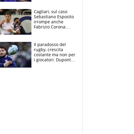
tutto nel finale
Cagliari, sul caso
Sebastiano Esposito
irrompe anche
Fabrizio Corona:
“Ecco cosa è
successo, ho le
prove”
Il paradosso del
rugby, crescita
costante ma non per
i giocatori: Dupont
(il più pagato al
mondo) guadagna
solo 1,4 milioni
all'anno