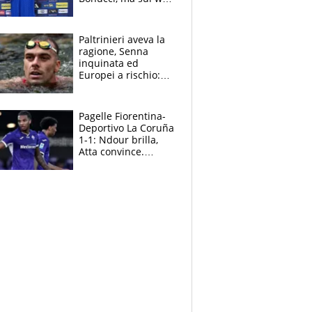
infuria la polemica
Paltrinieri aveva la
ragione, Senna
inquinata ed
Europei a rischio:
allenamenti fermi,
cosa succede
adesso
Pagelle Fiorentina-
Deportivo La Coruña
1-1: Ndour brilla,
Atta convince.
Pongracic rovina
tutto nel finale