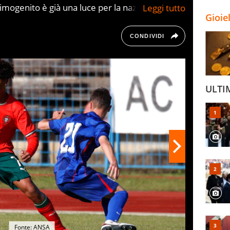
primogenito è già una luce per la nazionale
Gioie
piena maturità. Intanto papà Cristiano
e nuovi record.
CONDIVIDI
ULTI
Fonte: ANSA