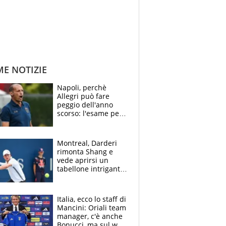
ME NOTIZIE
Napoli, perchè
Allegri può fare
peggio dell'anno
scorso: l'esame per
Manna, le colpe di
Conte e il gioco del
Monopoly
Montreal, Darderi
rimonta Shang e
vede aprirsi un
tabellone intrigante:
"Penso solo a
Borges, ma sono
felice del mio livello"
Italia, ecco lo staff di
Mancini: Oriali team
manager, c'è anche
Bonucci, ma sul web