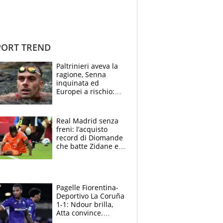
ORT TREND
Paltrinieri aveva la
ragione, Senna
inquinata ed
Europei a rischio:
allenamenti fermi,
cosa succede
adesso
Real Madrid senza
freni: l’acquisto
record di Diomande
che batte Zidane e
Ronaldo. Vinicius
rinnova: le cifre
Pagelle Fiorentina-
Deportivo La Coruña
1-1: Ndour brilla,
Atta convince.
Pongracic rovina