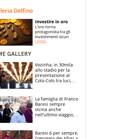
STORIE
lleria Delfino
SPECIALI
Investire in oro
L’oro torna
ESPERTI
protagonista tra gli
investimenti sicuri
LEGGI
CONTATTI
ME GALLERY
Vozinha, in 30mila
allo stadio per la
presentazione al
Colo-Colo tra luci,
spettacolo, elicotteri
e paracadutisti
La famiglia di Franco
Baresi sempre
vicina anche
nell'ultimo viaggio,
la moglie Maura, i
figli e i suoi cari
circondati
Baresi 6 per sempre,
dall'affetto dei tifosi
l'omaggio dei tifosi a