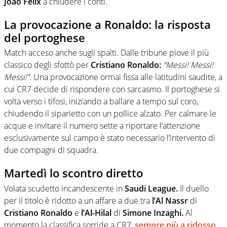
Joao Felix
a chiudere i conti.
La provocazione a Ronaldo: la risposta
del portoghese
Match acceso anche sugli spalti. Dalle tribune piove il più
classico degli sfottò per
Cristiano Ronaldo:
“Messi! Messi!
Messi!”.
Una provocazione ormai fissa alle latitudini saudite, a
cui CR7 decide di rispondere con sarcasmo. Il portoghese si
volta verso i tifosi, iniziando a ballare a tempo sul coro,
chiudendo il siparietto con un pollice alzato. Per calmare le
acque e invitare il numero sette a riportare l’attenzione
esclusivamente sul campo è stato necessario l’intervento di
due compagni di squadra.
Martedì lo scontro diretto
Volata scudetto incandescente in
Saudi League.
Il duello
per il titolo è ridotto a un affare a due tra
l’Al Nassr
di
Cristiano Ronaldo
e
l’Al-Hilal
di
Simone Inzaghi.
Al
momento la classifica sorride a CR7,
sempre più a ridosso