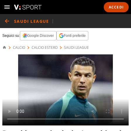
ACCEDI
SAUDI LEAGUE
Seguici su:
Google Discover
Fonti preferite
CALCIO
CALCIO ESTERO
SAUDI LEAGUE