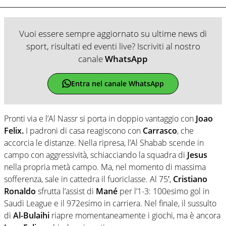
Vuoi essere sempre aggiornato su ultime news di
sport, risultati ed eventi live? Iscriviti al nostro
canale
WhatsApp
Entra nel canale WhatsApp
Pronti via e l’Al Nassr si porta in doppio vantaggio con
Joao
Felix.
I padroni di casa reagiscono con
Carrasco
, che
accorcia le distanze. Nella ripresa, l’Al Shabab scende in
campo con aggressività, schiacciando la squadra di
Jesus
nella propria metà campo. Ma, nel momento di massima
sofferenza, sale in cattedra il fuoriclasse. Al 75′,
Cristiano
Ronaldo
sfrutta l’assist di
Mané
per l’1-3: 100esimo gol in
Saudi League e il 972esimo in carriera. Nel finale, il sussulto
di
Al-Bulaihi
riapre momentaneamente i giochi, ma è ancora