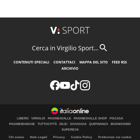
Cerca in Virgilio Sport...
CONTENUTI SPECIALI
CONTATTACI
MAPPA DEL SITO
FEED RSS
ARCHIVIO
LIBERO
VIRGILIO
PAGINEGIALLE
PAGINEGIALLE SHOP
PGCASA
PAGINEBIANCHE
TUTTOCITTÀ
DILEI
SIVIAGGIA
QUIFINANZA
BUONISSIMO
SUPEREVA
Chi siamo
Note Legali
Privacy
Cookie Policy
Preferenze sui cookie