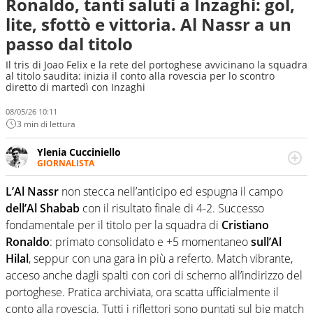
Ronaldo, tanti saluti a Inzaghi: gol,
lite, sfottò e vittoria. Al Nassr a un
passo dal titolo
Il tris di Joao Felix e la rete del portoghese avvicinano la squadra
al titolo saudita: inizia il conto alla rovescia per lo scontro
diretto di martedì con Inzaghi
08/05/26 10:11
3 min di lettura
Ylenia Cucciniello
GIORNALISTA
Appassionatissima di tutto lo sport: scrive di calcio
giocato ma non rinuncia allo sguardo sull'extra campo,
L’Al Nassr
non stecca nell’anticipo ed espugna il campo
dove spesso si trovano risposte che il rettangolo verde
dell’Al Shabab
con il risultato finale di 4-2. Successo
non riesce a restituire
fondamentale per il titolo per la squadra di
Cristiano
Ronaldo
: primato consolidato e +5 momentaneo
sull’Al
Hilal
, seppur con una gara in più a referto. Match vibrante,
acceso anche dagli spalti con cori di scherno all’indirizzo del
portoghese. Pratica archiviata, ora scatta ufficialmente il
conto alla rovescia. Tutti i riflettori sono puntati sul big match