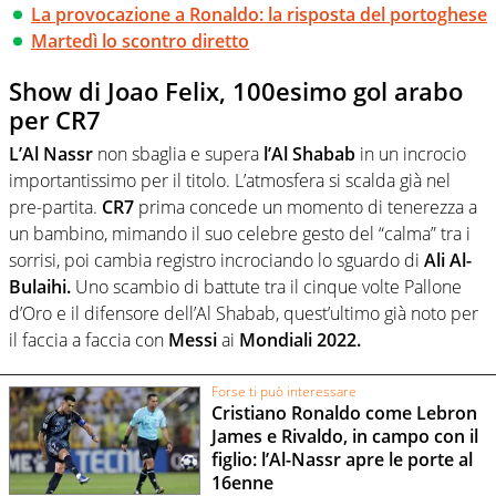
La provocazione a Ronaldo: la risposta del portoghese
Martedì lo scontro diretto
Show di Joao Felix, 100esimo gol arabo
per CR7
L’Al Nassr
non sbaglia e supera
l’Al Shabab
in un incrocio
importantissimo per il titolo. L’atmosfera si scalda già nel
pre-partita.
CR7
prima concede un momento di tenerezza a
un bambino, mimando il suo celebre gesto del “calma” tra i
sorrisi, poi cambia registro incrociando lo sguardo di
Ali Al-
Bulaihi.
Uno scambio di battute tra il cinque volte Pallone
d’Oro e il difensore dell’Al Shabab, quest’ultimo già noto per
il faccia a faccia con
Messi
ai
Mondiali 2022.
Forse ti può interessare
Cristiano Ronaldo come Lebron
James e Rivaldo, in campo con il
figlio: l’Al-Nassr apre le porte al
16enne