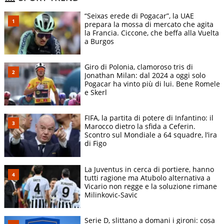
“Seixas erede di Pogacar”, la UAE
prepara la mossa di mercato che agita
la Francia. Ciccone, che beffa alla Vuelta
a Burgos
Giro di Polonia, clamoroso tris di
Jonathan Milan: dal 2024 a oggi solo
Pogacar ha vinto più di lui. Bene Romele
e Skerl
FIFA, la partita di potere di Infantino: il
Marocco dietro la sfida a Ceferin.
Scontro sul Mondiale a 64 squadre, l’ira
di Figo
La Juventus in cerca di portiere, hanno
tutti ragione ma Atubolo alternativa a
Vicario non regge e la soluzione rimane
Milinkovic-Savic
Serie D, slittano a domani i gironi: cosa