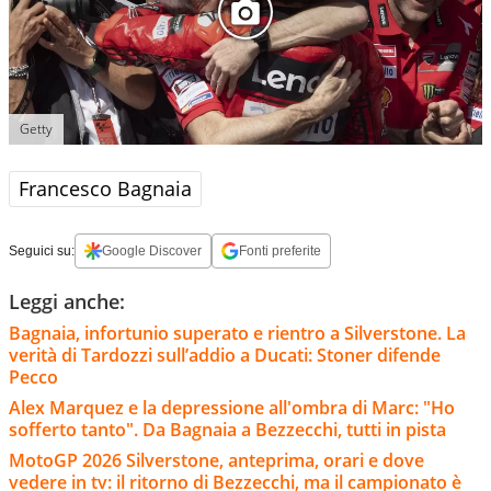
Getty
Francesco Bagnaia
Seguici su:
Google Discover
Fonti preferite
Leggi anche:
Bagnaia, infortunio superato e rientro a Silverstone. La
verità di Tardozzi sull’addio a Ducati: Stoner difende
Pecco
Alex Marquez e la depressione all'ombra di Marc: "Ho
sofferto tanto". Da Bagnaia a Bezzecchi, tutti in pista
MotoGP 2026 Silverstone, anteprima, orari e dove
vedere in tv: il ritorno di Bezzecchi, ma il campionato è