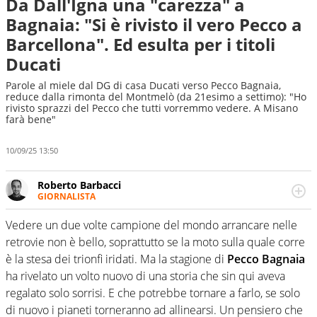
Da Dall'Igna una "carezza" a
Bagnaia: "Si è rivisto il vero Pecco a
Barcellona". Ed esulta per i titoli
Ducati
Parole al miele dal DG di casa Ducati verso Pecco Bagnaia,
reduce dalla rimonta del Montmelò (da 21esimo a settimo): "Ho
rivisto sprazzi del Pecco che tutti vorremmo vedere. A Misano
farà bene"
10/09/25 13:50
Roberto Barbacci
GIORNALISTA
Giornalista (pubblicista) sportivo a tutto campo, è il
tuttologo di Virgilio Sport. Provate a chiedergli di boxe, di
Vedere un due volte campione del mondo arrancare nelle
scherma, di volley o di curling: ve ne farà innamorare
retrovie non è bello, soprattutto se la moto sulla quale corre
è la stesa dei trionfi iridati. Ma la stagione di
Pecco Bagnaia
ha rivelato un volto nuovo di una storia che sin qui aveva
regalato solo sorrisi. E che potrebbe tornare a farlo, se solo
di nuovo i pianeti torneranno ad allinearsi. Un pensiero che