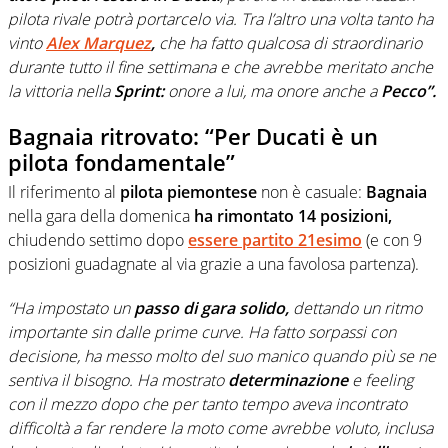
pilota rivale potrà portarcelo via. Tra l’altro una volta tanto ha
vinto
Alex Marquez
,
che ha fatto qualcosa di straordinario
durante tutto il fine settimana e che avrebbe meritato anche
la vittoria nella
Sprint:
onore a lui, ma onore anche a
Pecco”.
Bagnaia ritrovato: “Per Ducati è un
pilota fondamentale”
Il riferimento al
pilota piemontese
non è casuale:
Bagnaia
nella gara della domenica
ha rimontato 14 posizioni,
chiudendo settimo dopo
essere partito 21esimo
(e con 9
posizioni guadagnate al via grazie a una favolosa partenza).
“Ha impostato un
passo di gara solido,
dettando un ritmo
importante sin dalle prime curve. Ha fatto sorpassi con
decisione, ha messo molto del suo manico quando più se ne
sentiva il bisogno. Ha mostrato
determinazione
e feeling
con il mezzo dopo che per tanto tempo aveva incontrato
difficoltà a far rendere la moto come avrebbe voluto, inclusa