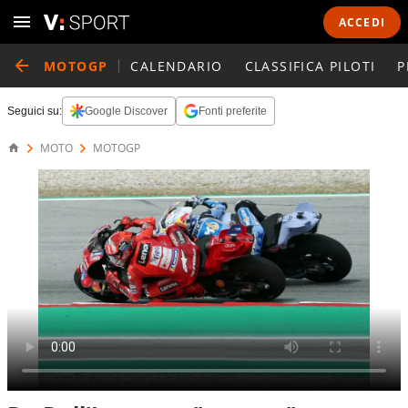
ACCEDI
MOTOGP
CALENDARIO
CLASSIFICA PILOTI
P
Seguici su:
Google Discover
Fonti preferite
MOTO
MOTOGP