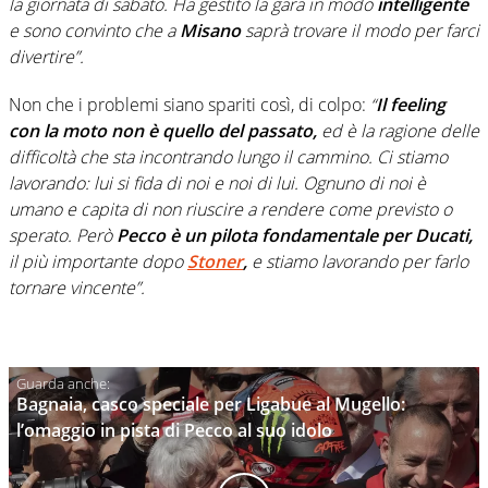
la giornata di sabato. Ha gestito la gara in modo
intelligente
e sono convinto che a
Misano
saprà trovare il modo per farci
divertire”.
Non che i problemi siano spariti così, di colpo:
“
Il feeling
con la moto non è quello del passato,
ed è la ragione delle
difficoltà che sta incontrando lungo il cammino. Ci stiamo
lavorando: lui si fida di noi e noi di lui. Ognuno di noi è
umano e capita di non riuscire a rendere come previsto o
sperato. Però
Pecco è un pilota fondamentale per Ducati,
il più importante dopo
Stoner
,
e stiamo lavorando per farlo
tornare vincente”.
Bagnaia, casco speciale per Ligabue al Mugello:
l’omaggio in pista di Pecco al suo idolo