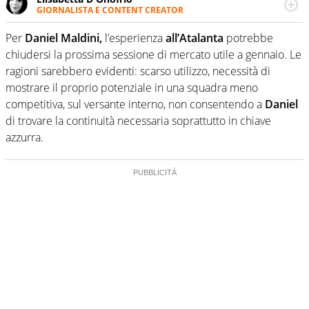
GIORNALISTA E CONTENT CREATOR
Giornalista professionista dal 2007, scrive per curiosità
personale e necessità: soprattutto di calcio, di sport e dei
Per
Daniel Maldini,
l’esperienza
all’Atalanta
potrebbe
suoi protagonisti, concedendosi innocenti evasioni
chiudersi la prossima sessione di mercato utile a gennaio. Le
nell'ambito della creazione di format. Un tempo ala
ragioni sarebbero evidenti: scarso utilizzo, necessità di
destra, oggi si sente a suo agio nel ruolo di libero. Cura
mostrare il proprio potenziale in una squadra meno
una classifica riservata dei migliori 5 calciatori di sempre.
competitiva, sul versante interno, non consentendo a
Daniel
di trovare la continuità necessaria soprattutto in chiave
azzurra.