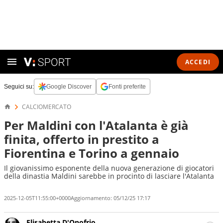
ACCEDI
Seguici su:
Google Discover
Fonti preferite
CALCIOMERCATO
Per Maldini con l'Atalanta è già
finita, offerto in prestito a
Fiorentina e Torino a gennaio
Il giovanissimo esponente della nuova generazione di giocatori
della dinastia Maldini sarebbe in procinto di lasciare l'Atalanta
2025-12-05T11:55:00+0000
Aggiornamento:
05/12/25 17:17
Elisabetta D'Onofrio