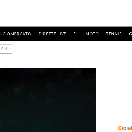
ALCIOMERCATO
DIRETTE LIVE
F1
MOTO
TENNIS
G
eferite
Gioie