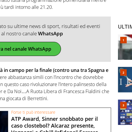
 tardi intorno alle 21.20.
o su ultime news di sport, risultati ed eventi
ULTI
ti al nostro canale
WhatsApp
ra nel canale WhatsApp
à in campo per la finale (contro una tra Spagna e
ere abbastanza simili con l’incontro che dovrebbe
n questo caso rivoluzionare l’intero palinsesto della
r e Da Noi…A Ruota Libera di Francesca Fialdini che
a giocata di Berrettini.
Forse ti può interessare
ATP Award, Sinner snobbato per il
caso clostebol? Alcaraz presente,