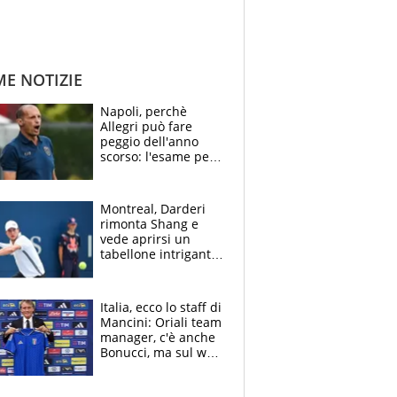
ME NOTIZIE
Napoli, perchè
Allegri può fare
peggio dell'anno
scorso: l'esame per
Manna, le colpe di
Conte e il gioco del
Monopoly
Montreal, Darderi
rimonta Shang e
vede aprirsi un
tabellone intrigante:
"Penso solo a
Borges, ma sono
felice del mio livello"
Italia, ecco lo staff di
Mancini: Oriali team
manager, c'è anche
Bonucci, ma sul web
infuria la polemica