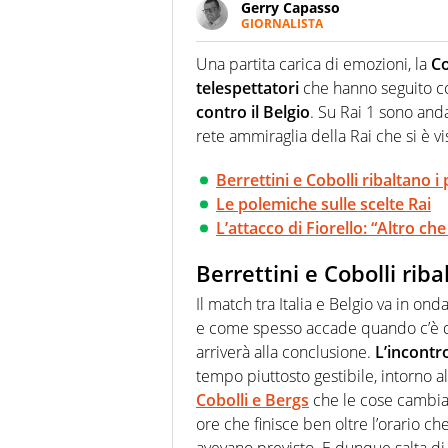
Gerry Capasso
GIORNALISTA
Per lui gli sport americani non 
innata di trovare la notizia do
Una partita carica di emozioni, la
Co
telespettatori
che hanno seguito c
contro il Belgio
. Su Rai 1 sono and
rete ammiraglia della Rai che si è vis
Berrettini e Cobolli ribaltano i 
Le polemiche sulle scelte Rai
L’attacco di Fiorello: “Altro ch
Berrettini e Cobolli riba
Il match tra Italia e Belgio va in on
e come spesso accade quando c’è di
arriverà alla conclusione.
L’incontro
tempo piuttosto gestibile, intorno a
Cobolli e Bergs
che le cose cambiano
ore che finisce ben oltre l’orario ch
avevano previsto. E dunque salta d