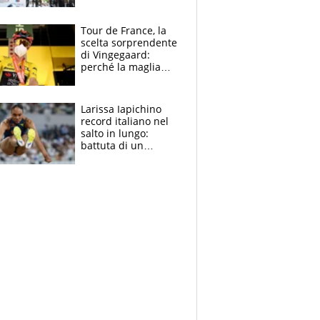
rito della Norvegia
di Haaland e
compagni
Tour de France, la
scelta sorprendente
di Vingegaard:
perché la maglia
gialla indossa la
mascherina, il
rischio da evitare
Larissa Iapichino
record italiano nel
salto in lungo:
battuta di un
centimetro mamma
Fiona May