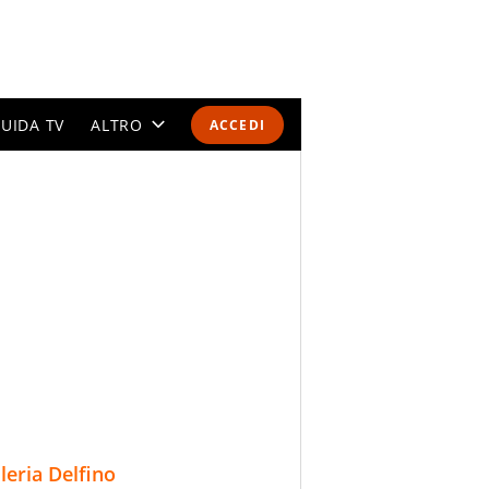
UIDA TV
ALTRO
ACCEDI
CALENDARI E CLASSIFICHE
ALTRI SPORT
MONDIALI 2026
OLIMPIADI
GOSSIP
LIFESTYLE
lleria Delfino