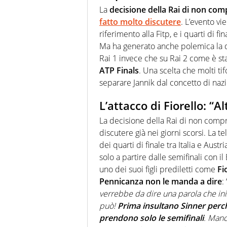
La
decisione della Rai di non comp
fatto molto discutere
. L’evento vi
riferimento alla Fitp, e i quarti di fi
Ma ha generato anche polemica la d
Rai 1 invece che su Rai 2 come è sta
ATP Finals
. Una scelta che molti ti
separare Jannik dal concetto di nazi
L’attacco di Fiorello: “A
La decisione della Rai di non comprar
discutere già nei giorni scorsi. La te
dei quarti di finale tra Italia e Aus
solo a partire dalle semifinali con i
uno dei suoi figli prediletti come
Fi
Pennicanza non le manda a dire
: 
verrebbe da dire una parola che inizi
può!
Prima insultano Sinner perc
prendono solo le semifinali
. Manc