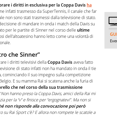
rare i diritti in esclusiva per la Coppa Davis
ha
ene infatti trasmesso da SuperTennis, il canale che far
nale non sono stati trasmessi dalla televisione di stato.
ecisione di mandare in onda i match della Davis su
to per le partite di Sinner nel corso delle
ultime
GUI
fosi dell’altoatesino hanno letto come una volontà di
Even
onale.
ltro che Sinner”
e i diritti televisivi della
Coppa Davis
aveva fatto
levisione di stato infatti non ha mandato in onda il tie
tria, cominciando il suo impegno sulla competizione
l Belgio. E su mamma Rai si scatena anche la furia di
orello che nel corso della sua trasmissione
“
Non hanno preso la Coppa Davis, amici della Rai mi
a per la “v” e finisce per “ergognatevi”. Ma non si
hé non risponde alla convocazione poi però
o su Rai Sport c’è? E allora non rompete le scatole a