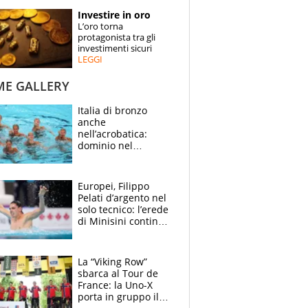
STORIE
Investire in oro
L’oro torna
SPECIALI
protagonista tra gli
investimenti sicuri
LEGGI
ESPERTI
ME GALLERY
CONTATTI
Italia di bronzo
anche
nell’acrobatica:
dominio nel
medagliere, ora
tocca a Ceccon, Curti
e compagni
Europei, Filippo
continuare
Pelati d’argento nel
solo tecnico: l’erede
di Minisini continua
a stupire, Los
Angeles è già nel
mirino
La “Viking Row”
sbarca al Tour de
France: la Uno-X
porta in gruppo il