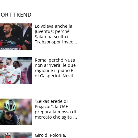
ORT TREND
Lo voleva anche la
Juventus: perché
Salah ha scelto il
Trabzonspor invece
di un top club
Roma, perché Nusa
non arriverà: le due
ragioni e il piano B
di Gasperini. Novità
su Pellegrini e
Cacciamani
“Seixas erede di
Pogacar”, la UAE
prepara la mossa di
mercato che agita la
Francia. Ciccone,
che beffa alla Vuelta
a Burgos
Giro di Polonia,