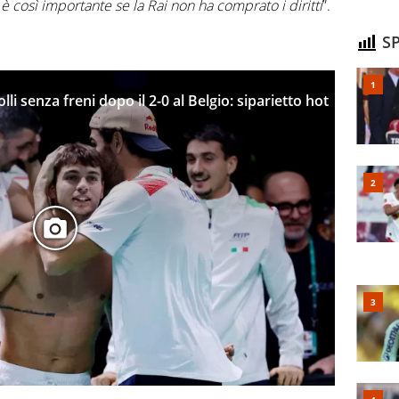
 così importante se la Rai non ha comprato i diritti
”.
SP
lli senza freni dopo il 2-0 al Belgio: siparietto hot