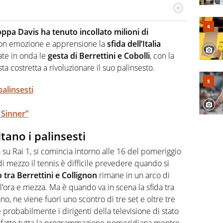
hanno segreti: basket, football, baseball e la capacità
ve altri non vedono granché
ppa Davis ha tenuto incollato milioni di
on emozione e apprensione la
sfida dell’Italia
ate in onda le
gesta di Berrettini e Cobolli
, con la
ta costretta a rivoluzionare il suo palinsesto.
palinsesti
e Sinner”
ltano i palinsesti
da su Rai 1, si comincia intorno alle 16 del pomeriggio
 mezzo il tennis è difficile prevedere quando si
 tra Berrettini e Collignon
rimane in un arco di
ll’ora e mezza. Ma è quando va in scena la sfida tra
, ne viene fuori uno scontro di tre set e oltre tre
e probabilmente i dirigenti della televisione di stato
i fatto tutta la programmazione pomeridiana mentre