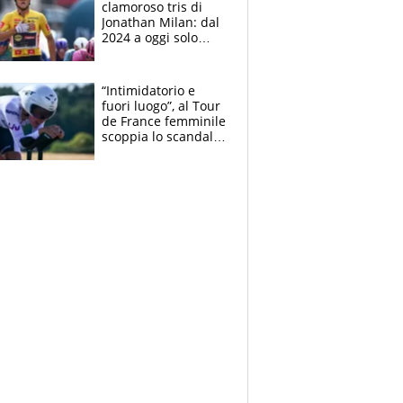
clamoroso tris di
Jonathan Milan: dal
2024 a oggi solo
Pogacar ha vinto più
di lui. Bene Romele
e Skerl
“Intimidatorio e
fuori luogo”, al Tour
de France femminile
scoppia lo scandalo:
un uomo controlla i
reggiseni delle
atlete