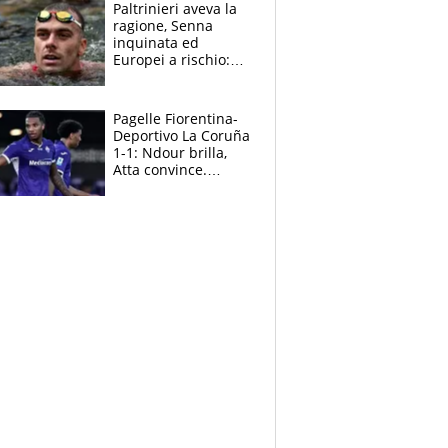
Paltrinieri aveva la
ragione, Senna
inquinata ed
Europei a rischio:
allenamenti fermi,
cosa succede
adesso
Pagelle Fiorentina-
Deportivo La Coruña
1-1: Ndour brilla,
Atta convince.
Pongracic rovina
tutto nel finale