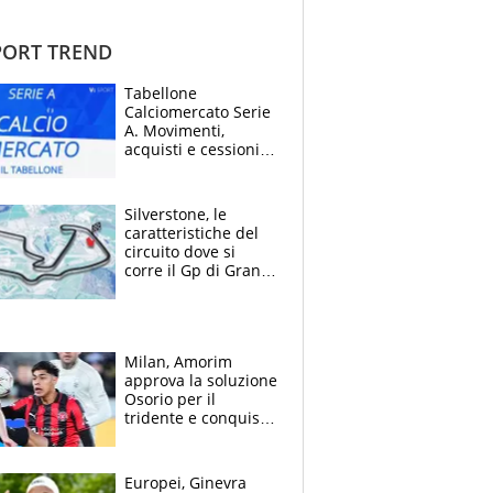
ORT TREND
Tabellone
Calciomercato Serie
A. Movimenti,
acquisti e cessioni:
estate 2026-27
Silverstone, le
caratteristiche del
circuito dove si
corre il Gp di Gran
Bretagna del
Motomondiale
Milan, Amorim
approva la soluzione
Osorio per il
tridente e conquista
Jashari: la frecciata
dello svizzero all'ex
Allegri
Europei, Ginevra