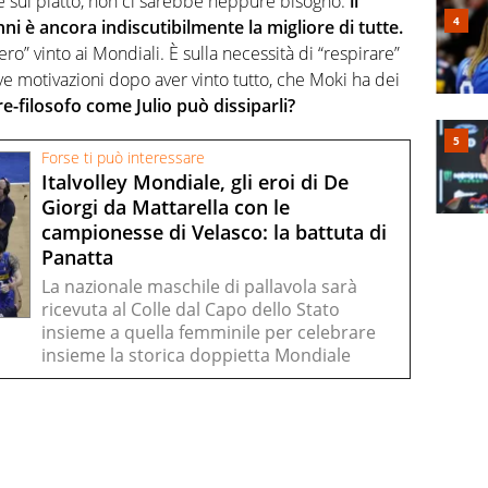
 sul piatto, non ci sarebbe neppure bisogno:
il
nni è ancora indiscutibilmente la migliore di tutte.
ero” vinto ai Mondiali. È sulla necessità di “respirare”
ove motivazioni dopo aver vinto tutto, che Moki ha dei
re-filosofo come Julio può dissiparli?
Forse ti può interessare
Italvolley Mondiale, gli eroi di De
Giorgi da Mattarella con le
campionesse di Velasco: la battuta di
Panatta
La nazionale maschile di pallavola sarà
ricevuta al Colle dal Capo dello Stato
insieme a quella femminile per celebrare
insieme la storica doppietta Mondiale