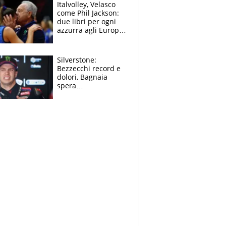
sfondo
Italvolley, Velasco
come Phil Jackson:
due libri per ogni
azzurra agli Europei.
Quello per Sylla è
“geniale”
Silverstone:
Bezzecchi record e
dolori, Bagnaia
spera
nell'antidolorifico,
Marquez si tira fuori
e vota Aprilia