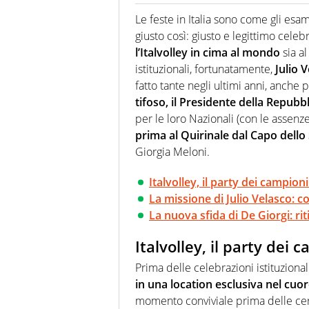
Se mai ci fosse modo di traslare
farebbe parte. Non si perde un
Le feste in Italia sono come gli es
curve
giusto così: giusto e legittimo celeb
l’Italvolley in cima al mondo
sia al
istituzionali, fortunatamente,
Julio 
fatto tante negli ultimi anni, anche 
tifoso, il Presidente della Repubb
per le loro Nazionali (con le assenze, 
prima al Quirinale dal Capo dello
Giorgia Meloni.
Italvolley, il party dei campio
La missione di Julio Velasco: 
La nuova sfida di De Giorgi: ritir
Italvolley, il party dei
Prima delle celebrazioni istituzional
in una location esclusiva nel cuor
momento conviviale prima delle cer