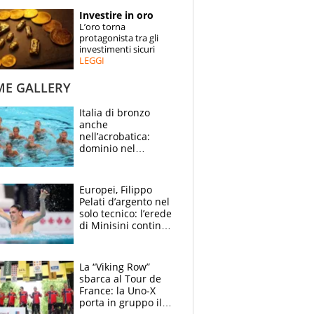
STORIE
Investire in oro
L’oro torna
SPECIALI
protagonista tra gli
investimenti sicuri
LEGGI
ESPERTI
ME GALLERY
CONTATTI
Italia di bronzo
anche
nell’acrobatica:
dominio nel
medagliere, ora
tocca a Ceccon, Curti
e compagni
Europei, Filippo
continuare
Pelati d’argento nel
solo tecnico: l’erede
di Minisini continua
a stupire, Los
Angeles è già nel
mirino
La “Viking Row”
sbarca al Tour de
France: la Uno-X
porta in gruppo il