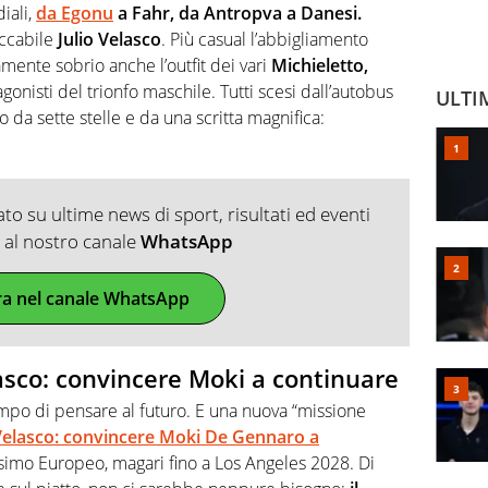
iali,
da Egonu
a Fahr, da Antropva a Danesi.
eccabile
Julio Velasco
. Più casual l’abbigliamento
ente sobrio anche l’outfit dei vari
Michieletto,
agonisti del trionfo maschile. Tutti scesi dall’autobus
ULTI
 da sette stelle e da una scritta magnifica:
o su ultime news di sport, risultati ed eventi
ti al nostro canale
WhatsApp
ra nel canale WhatsApp
lasco: convincere Moki a continuare
mpo di pensare al futuro. E una nuova “missione
Velasco: convincere Moki De Gennaro a
simo Europeo, magari fino a Los Angeles 2028. Di