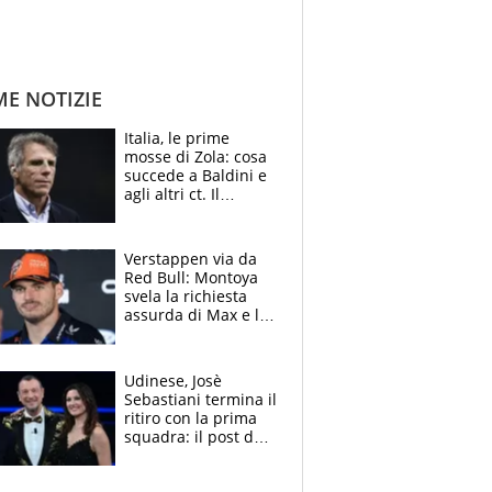
ME NOTIZIE
Italia, le prime
mosse di Zola: cosa
succede a Baldini e
agli altri ct. Il
Borussia tenta un
altro sgarbo agli
azzurri
Verstappen via da
Red Bull: Montoya
svela la richiesta
assurda di Max e lo
avverte: “Sicuro
Mercedes e
McLaren siano
Udinese, Josè
meglio?”
Sebastiani termina il
ritiro con la prima
squadra: il post del
figlio di Amadeus e
Sanremo sullo