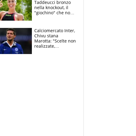
Taddeucci bronzo
nella knockout, il
"giochino" che non
le piace: "La Senna?
Oggi era pulita"
Calciomercato Inter,
Chivu stana
Marotta: "Scelte non
realizzate,
dobbiamo
completare la
squadra"