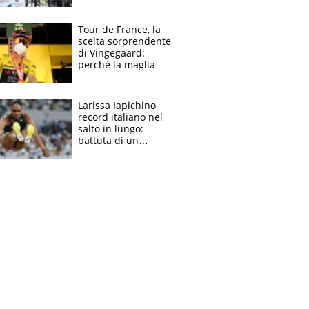
rito della Norvegia
di Haaland e
compagni
Tour de France, la
scelta sorprendente
di Vingegaard:
perché la maglia
gialla indossa la
mascherina, il
rischio da evitare
Larissa Iapichino
record italiano nel
salto in lungo:
battuta di un
centimetro mamma
Fiona May