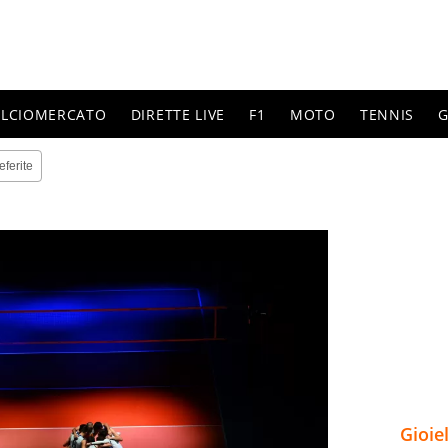
ALCIOMERCATO
DIRETTE LIVE
F1
MOTO
TENNIS
G
eferite
Gioie