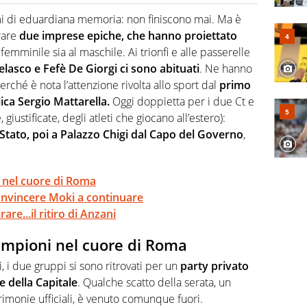
 il glossario del calcio in una nicchia di esperti, lui ne
a svista arbitrale né gli umori social del mondo delle
ami di eduardiana memoria: non finiscono mai. Ma è
rare
due imprese epiche, che hanno proiettato
 femminile sia al maschile. Ai trionfi e alle passerelle
Velasco e Fefè De Giorgi ci sono abituati
. Ne hanno
perché è nota l’attenzione rivolta allo sport dal
primo
lica Sergio Mattarella.
Oggi doppietta per i due Ct e
giustificate, degli atleti che giocano all’estero):
 Stato, poi a Palazzo Chigi dal Capo del Governo
,
ni nel cuore di Roma
convincere Moki a continuare
are...il ritiro di Anzani
 campioni nel cuore di Roma
i, i due gruppi si sono ritrovati per un
party privato
e della Capitale
. Qualche scatto della serata, un
imonie ufficiali, è venuto comunque fuori.