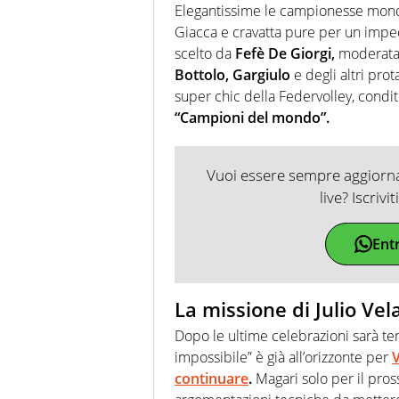
Elegantissime le campionesse mond
Giacca e cravatta pure per un imp
scelto da
Fefè De Giorgi,
moderatam
Bottolo, Gargiulo
e degli altri prot
super chic della Federvolley, condito
“Campioni del mondo”.
Vuoi essere sempre aggiornat
live? Iscrivi
Ent
La missione di Julio Ve
Dopo le ultime celebrazioni sarà te
impossibile” è già all’orizzonte per
continuare
.
Magari solo per il pros