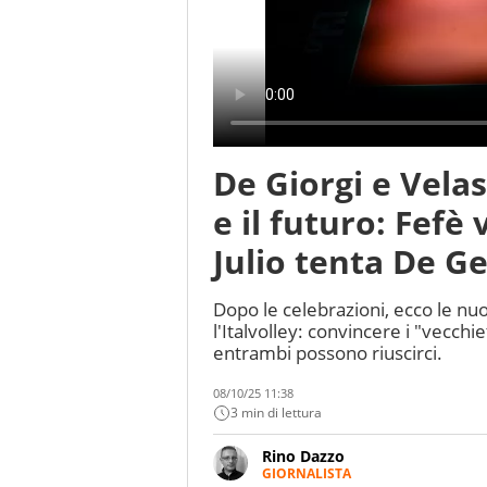
De Giorgi e Velas
e il futuro: Fefè
Julio tenta De G
Dopo le celebrazioni, ecco le nu
l'Italvolley: convincere i "vecchi
entrambi possono riuscirci.
08/10/25 11:38
3 min di lettura
Rino Dazzo
GIORNALISTA