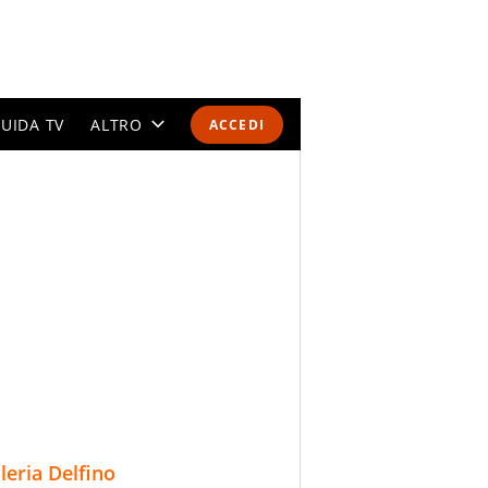
UIDA TV
ALTRO
ACCEDI
CALENDARI E CLASSIFICHE
ALTRI SPORT
MONDIALI 2026
OLIMPIADI
GOSSIP
LIFESTYLE
lleria Delfino