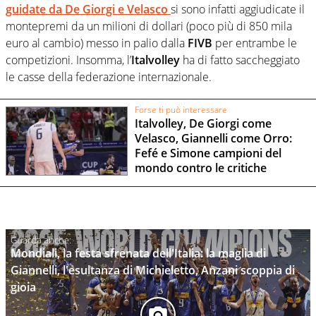
guidate da
De Giorgi
e
Velasco
si sono infatti aggiudicate il
montepremi da un milioni di dollari (poco più di 850 mila
euro al cambio) messo in palio dalla
FIVB
per entrambe le
competizioni. Insomma, l’
Italvolley
ha di fatto saccheggiato
le casse della federazione internazionale.
Forse ti può interessare
Italvolley, De Giorgi come
Velasco, Giannelli come Orro:
Fefé e Simone campioni del
mondo contro le critiche
Mondiali, la festa sfrenata dell'Italia: la maglia di
Giannelli, l'esultanza di Michieletto, Anzani scoppia di
gioia