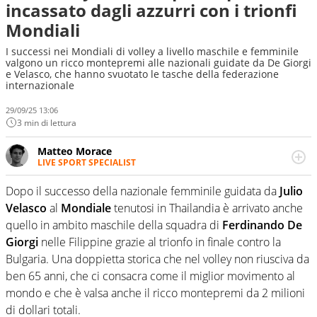
incassato dagli azzurri con i trionfi
Mondiali
I successi nei Mondiali di volley a livello maschile e femminile
valgono un ricco montepremi alle nazionali guidate da De Giorgi
e Velasco, che hanno svuotato le tasche della federazione
internazionale
29/09/25 13:06
3 min di lettura
Matteo Morace
LIVE SPORT SPECIALIST
La multimedialità quale approccio personale e
professionale. Ama raccontare lo sport focalizzando ogni
Dopo il successo della nazionale femminile guidata da
Julio
attenzione sul tempo reale: la verità della dirette non
Velasco
al
Mondiale
tenutosi in Thailandia è arrivato anche
sono opinioni ma fatti
quello in ambito maschile della squadra di
Ferdinando De
Giorgi
nelle Filippine grazie al trionfo in finale contro la
Bulgaria. Una doppietta storica che nel volley non riusciva da
ben 65 anni, che ci consacra come il miglior movimento al
mondo e che è valsa anche il ricco montepremi da 2 milioni
di dollari totali.