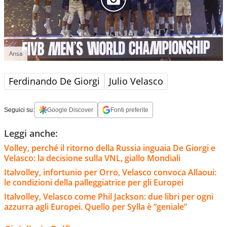
Ansa
Ferdinando De Giorgi
Julio Velasco
Seguici su:
Google Discover
Fonti preferite
Leggi anche:
Volley, perché il ritorno della Russia inguaia De Giorgi e
Velasco: la decisione sulla VNL, giallo Mondiali
Italvolley, infortunio per Orro, Velasco convoca Allaoui:
le condizioni della palleggiatrice per gli Europei
Italvolley, Velasco come Phil Jackson: due libri per ogni
azzurra agli Europei. Quello per Sylla è “geniale”