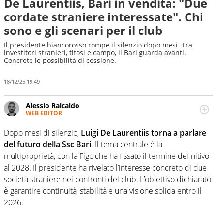
De Laurentiis, Bari in vendita: "Due
cordate straniere interessate". Chi
sono e gli scenari per il club
Il presidente biancorosso rompe il silenzio dopo mesi. Tra
investitori stranieri, tifosi e campo, il Bari guarda avanti.
Concrete le possibilità di cessione.
18/12/25 19:49
Alessio Raicaldo
WEB EDITOR
Un figlio che si chiama Diego e la tesi di laurea sugli stadi
di proprietà in Italia. Il calcio quale filo conduttore
Dopo mesi di silenzio,
Luigi De Laurentiis torna a parlare
irrinunciabile tra passione e professione. Per Virgilio
del futuro della Ssc Bari
. Il tema centrale è la
Sport indaga, approfondisce e scandaglia l'universo
multiproprietà, con la Figc che ha fissato il termine definitivo
mondo dello sport per antonomasia
al 2028. Il presidente ha rivelato l’interesse concreto di due
società straniere nei confronti del club. L’obiettivo dichiarato
è garantire continuità, stabilità e una visione solida entro il
2026.