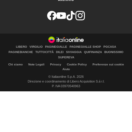
LIBERO
VIRGILIO
PAGINEGIALLE
PAGINEGIALLE SHOP
PGCASA
PAGINEBIANCHE
TUTTOCITTÀ
DILEI
SIVIAGGIA
QUIFINANZA
BUONISSIMO
SUPEREVA
Chi siamo
Note Legali
Privacy
Cookie Policy
Preferenze sui cookie
Aiuto
© Italiaonline S.p.A. 2026
Direzione e coordinamento di Libero Acquisition S.á r.l.
P. IVA 03970540963