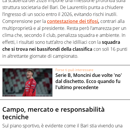
La scadenza del 2028 impone una riflessione profonda sulla
struttura societaria del Bari. De Laurentiis punta a chiudere
l’ingresso di un socio entro il 2026, evitando rischi inutili.
Comprensione per la
contestazione dei tifosi
,
contrari alla
multiproprietà e al presidente. Resta però l’amarezza per un
clima che, secondo il club, penalizza squadra e ambiente. In
effetti, i risultati sono tutt’altro che idilliaci con la
squadra
che si trova nei bassifondi della classifica
con soli 16 punti
in altrettante giornate di campionato.
Forse ti può interessare
Serie B, Moncini due volte 'no'
dal dischetto. Ecco quando fu
l'ultimo precedente
Campo, mercato e responsabilità
tecniche
Sul piano sportivo, è evidente come il Bari stia vivendo una