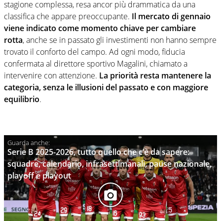
stagione complessa, resa ancor più drammatica da una
classifica che appare preoccupante.
Il mercato di gennaio
viene indicato come momento chiave per cambiare
rotta
, anche se in passato gli investimenti non hanno sempre
trovato il conforto del campo. Ad ogni modo, fiducia
confermata al direttore sportivo Magalini, chiamato a
intervenire con attenzione.
La priorità resta mantenere la
categoria, senza le illusioni del passato e con maggiore
equilibrio
.
Serie B 2025-2026, tutto quello che c’è da sapere:
squadre, calendario, infrasettimanali, pause nazionale,
playoff e playout