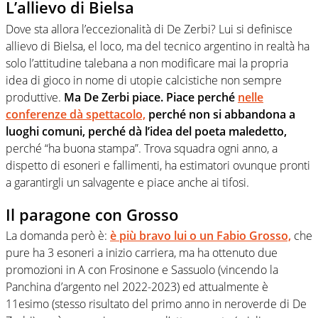
L’allievo di Bielsa
Dove sta allora l’eccezionalità di De Zerbi? Lui si definisce
allievo di Bielsa, el loco, ma del tecnico argentino in realtà ha
solo l’attitudine talebana a non modificare mai la propria
idea di gioco in nome di utopie calcistiche non sempre
produttive.
Ma De Zerbi piace. Piace perché
nelle
conferenze dà spettacolo,
perché non si abbandona a
luoghi comuni, perché dà l’idea del poeta maledetto,
perché “ha buona stampa”. Trova squadra ogni anno, a
dispetto di esoneri e fallimenti, ha estimatori ovunque pronti
a garantirgli un salvagente e piace anche ai tifosi.
Il paragone con Grosso
La domanda però è:
è più bravo lui o un Fabio Grosso,
che
pure ha 3 esoneri a inizio carriera, ma ha ottenuto due
promozioni in A con Frosinone e Sassuolo (vincendo la
Panchina d’argento nel 2022-2023) ed attualmente è
11esimo (stesso risultato del primo anno in neroverde di De