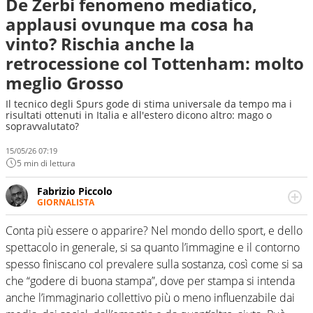
De Zerbi fenomeno mediatico,
applausi ovunque ma cosa ha
vinto? Rischia anche la
retrocessione col Tottenham: molto
meglio Grosso
Il tecnico degli Spurs gode di stima universale da tempo ma i
risultati ottenuti in Italia e all'estero dicono altro: mago o
sopravvalutato?
15/05/26 07:19
5 min di lettura
Fabrizio Piccolo
GIORNALISTA
Nella sua carriera ha seguito numerose manifestazioni
sportive e collaborato con agenzie e testate. Esperienza,
Conta più essere o apparire? Nel mondo dello sport, e dello
competenza, conoscenza e memoria storica. Si occupa
spettacolo in generale, si sa quanto l’immagine e il contorno
prevalentemente di calcio
spesso finiscano col prevalere sulla sostanza, così come si sa
che “godere di buona stampa”, dove per stampa si intenda
anche l’immaginario collettivo più o meno influenzabile dai