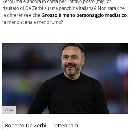
Zerbi) ma è ancora in corsa per l’ottavo posto (miglior
risultato di De Zerbi su una panchina italiana)? Non sarà che
la differenza è che
Grosso è meno personaggio mediatico
,
fa meno scena e meno fumo?
Ansa
Roberto De Zerbi
Tottenham