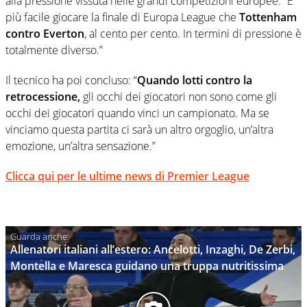
alla pressione vissuta nelle grandi competizioni europee: “È
più facile giocare la finale di Europa League che
Tottenham
contro Everton
, al cento per cento. In termini di pressione è
totalmente diverso.”
Il tecnico ha poi concluso: “
Quando lotti contro la
retrocessione,
gli occhi dei giocatori non sono come gli
occhi dei giocatori quando vinci un campionato. Ma se
vinciamo questa partita ci sarà un altro orgoglio, un’altra
emozione, un’altra sensazione.”
Clicca qui per le ultime news di Premier League
Allenatori italiani all’estero: Ancelotti, Inzaghi, De Zerbi,
Montella e Maresca guidano una truppa nutritissima