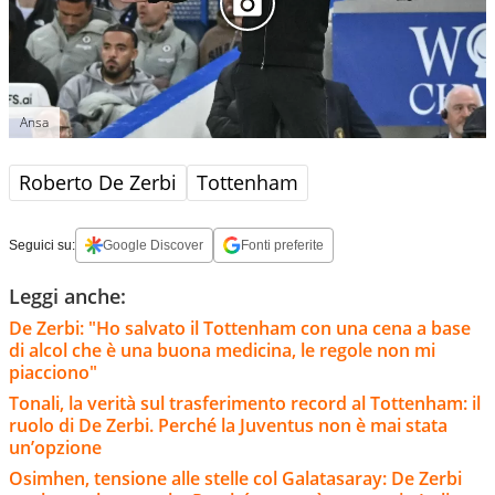
Ansa
Roberto De Zerbi
Tottenham
Seguici su:
Google Discover
Fonti preferite
Leggi anche:
De Zerbi: "Ho salvato il Tottenham con una cena a base
di alcol che è una buona medicina, le regole non mi
piacciono"
Tonali, la verità sul trasferimento record al Tottenham: il
ruolo di De Zerbi. Perché la Juventus non è mai stata
un’opzione
Osimhen, tensione alle stelle col Galatasaray: De Zerbi