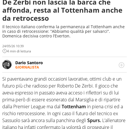
De Zerbi non lascia la barca che
affonda, resta al Tottenham anche
da retrocesso
Il tecnico italiano conferma la permanenza al Tottenham anche
in caso di retrocessione: “Abbiamo qualità per salvarci”.
Domenica decisiva contro l’Everton.
24/05/26 10:39
4 min di lettura
Dario Santoro
GIORNALISTA
Scrive, commenta, racconta lo sport in tutte le
sfaccettature. Tocca l'apice quando ha modo di
Si paventavano grandi occasioni lavorative, ottimi club e un
concentrarsi sulle interviste ai grandi protagonisti
futuro più che radioso per Roberto De Zerbi. Il gioco che
aveva espresso in passato aveva acceso i riflettori su di lui
prima però di essere esonerato dal Marsiglia e di ripartire
dalla Premier League ma dal
Tottenham
in piena crisi ed a
rischio retrocessione. In ogni caso il futuro del tecnico ex
Sassuolo
sarà ancora sulla panchina degli
Spurs.
L’allenatore
italiano ha infatti confermato la volontà di proseguire il