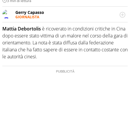
3 min di lettura
Gerry Capasso
GIORNALISTA
Per lui gli sport americani non hanno segreti: basket,
football, baseball e la capacità innata di trovare la notizia
Mattia Debortolis
è ricoverato in condizioni critiche in Cina
dove altri non vedono granché
dopo essere stato vittima di un malore nel corso della gara di
orientamento. La nota è stata diffusa dalla federazione
italiana che ha fatto sapere di essere in contatto costante con
le autorità cinesi.