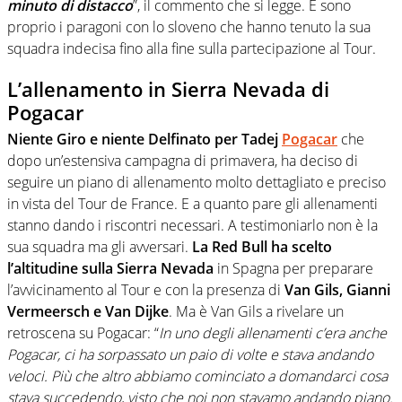
minuto di distacco
”, il commento che si legge. E sono
proprio i paragoni con lo sloveno che hanno tenuto la sua
squadra indecisa fino alla fine sulla partecipazione al Tour.
L’allenamento in Sierra Nevada di
Pogacar
Niente Giro e niente Delfinato per Tadej
Pogacar
che
dopo un’estensiva campagna di primavera, ha deciso di
seguire un piano di allenamento molto dettagliato e preciso
in vista del Tour de France. E a quanto pare gli allenamenti
stanno dando i riscontri necessari. A testimoniarlo non è la
sua squadra ma gli avversari.
La Red Bull ha scelto
l’altitudine sulla Sierra Nevada
in Spagna per preparare
l’avvicinamento al Tour e con
la presenza di
Van Gils, Gianni
Vermeersch e Van Dijke
. Ma è Van Gils a rivelare un
retroscena su Pogacar: “
In uno degli allenamenti c’era anche
Pogacar, ci ha sorpassato un paio di volte e stava andando
veloci. Più che altro abbiamo cominciato a domandarci cosa
stava succedendo, visto che noi non stavamo andando piano.