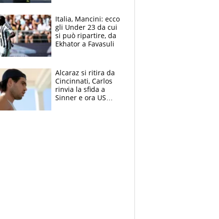
nero per gli arbitri
Italia, Mancini: ecco
gli Under 23 da cui
si può ripartire, da
Ekhator a Favasuli
Alcaraz si ritira da
Cincinnati, Carlos
rinvia la sfida a
Sinner e ora US
Open di nuovo a
rischio