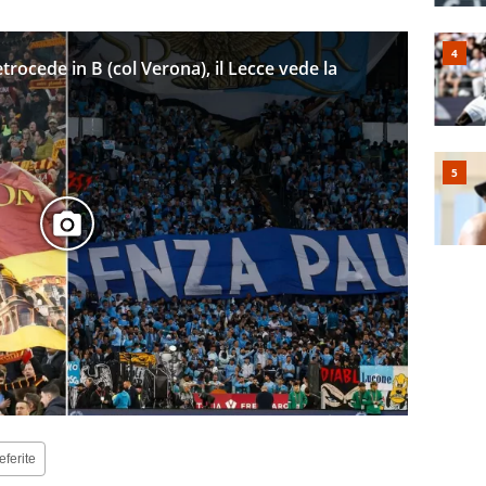
etrocede in B (col Verona), il Lecce vede la
eferite