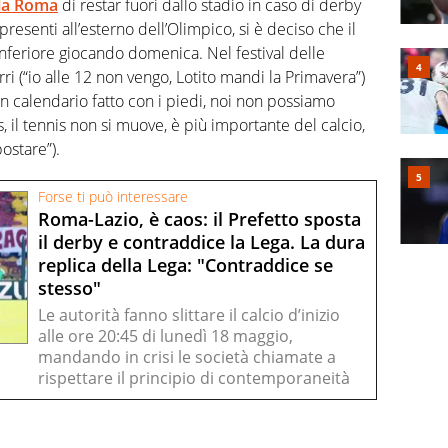
lla Roma
di restar fuori dallo stadio in caso di derby
presenti all’esterno dell’Olimpico, si è deciso che il
inferiore giocando domenica. Nel festival delle
ri (“io alle 12 non vengo, Lotito mandi la Primavera”)
n calendario fatto con i piedi, noi non possiamo
s, il tennis non si muove, è più importante del calcio,
ostare”).
Forse ti può interessare
Roma-Lazio, è caos: il Prefetto sposta
il derby e contraddice la Lega. La dura
replica della Lega: "Contraddice se
stesso"
Le autorità fanno slittare il calcio d’inizio
alle ore 20:45 di lunedì 18 maggio,
mandando in crisi le società chiamate a
rispettare il principio di contemporaneità