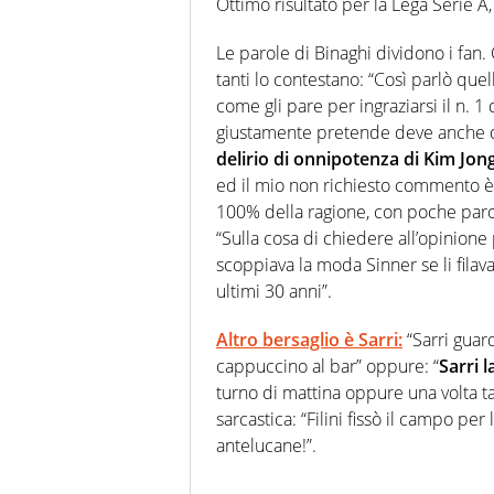
Ottimo risultato per la Lega Serie A
Le parole di Binaghi dividono i fan.
tanti lo contestano: “Così parlò quel
come gli pare per ingraziarsi il n. 1
giustamente pretende deve anche dar
delirio di onnipotenza di Kim Jong
ed il mio non richiesto commento è
100% della ragione, con poche parole
“Sulla cosa di chiedere all’opinione
scoppiava la moda Sinner se li fila
ultimi 30 anni”.
Altro bersaglio è Sarri:
“Sarri guar
cappuccino al bar” oppure: “
Sarri l
turno di mattina oppure una volta tan
sarcastica: “Filini fissò il campo per
antelucane!”.