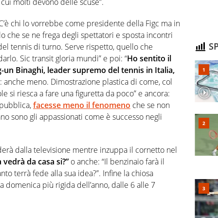
, cui molti devono delle scuse”.
 C’è chi lo vorrebbe come presidente della Figc ma in
lo che se ne frega degli spettatori e sposta incontri
SP
 del tennis di turno. Serve rispetto, quello che
lo. Sic transit gloria mundi” e poi: “
Ho sentito il
-un Binaghi, leader supremo del tennis in Italia,
: anche meno. Dimostrazione plastica di come, col
 si riesca a fare una figuretta da poco” e ancora:
 pubblica,
facesse meno il fenomeno
che se non
vano sono gli appassionati come è successo negli
derà dalla televisione mentre inzuppa il cornetto nel
a vedrà da casa si?”
o anche: “Il benzinaio farà il
to terrà fede alla sua idea?”. Infine la chiosa
 la domenica più rigida dell’anno, dalle 6 alle 7