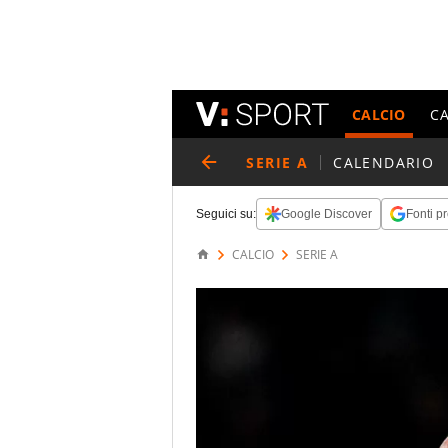
CALCIO
C
SERIE A
CALENDARIO
Seguici su:
Google Discover
Fonti pr
CALCIO
SERIE A