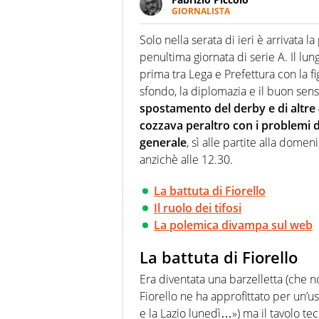
GIORNALISTA
Nella sua carriera ha seguito 
agenzie e testate. Esperienza
Solo nella serata di ieri è arrivata la
prevalentemente di calcio
penultima giornata di serie A. Il lun
prima tra Lega e Prefettura con la f
sfondo, la diplomazia e il buon sens
spostamento del derby e di altre 4
cozzava peraltro con i problemi d
generale
, sì alle partite alla domen
anzichè alle 12.30.
La battuta di Fiorello
Il ruolo dei tifosi
La polemica divampa sul web
La battuta di Fiorello
Era diventata una barzelletta (che n
Fiorello ne ha approfittato per un’
e la Lazio lunedì…») ma il tavolo tec