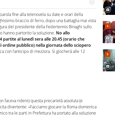
numerose manifestazioni sportive e collaborato con
, competenza, conoscenza e memoria storica. Si occupa
 parola fine alla telenovela su date e orari della
ghissimo braccio di ferro, dopo una battaglia mai vista
igura del presidente della Federtennis Binaghi sullo
o hanno partorito la soluzione.
No allo
 partite al lunedì sera alle 20.45 (orario che
i ordine pubblico) nella giornata dello sciopero
ica con l’anticipo di mezzora. Si giocherà alle 12
on faceva ridere) questa precarietà assoluta (e
uscita divertente: «Facciamo giocare la Roma domenica
nico tra le parti in Prefettura ha portato alla soluzione