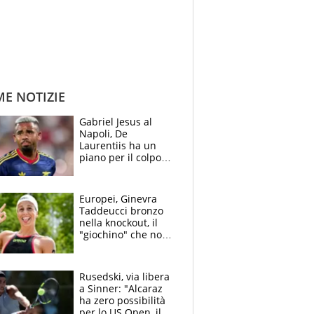
ME NOTIZIE
Gabriel Jesus al
Napoli, De
Laurentiis ha un
piano per il colpo
Champions: vendere
Lukaku, Lang e
Lucca
Europei, Ginevra
Taddeucci bronzo
nella knockout, il
"giochino" che non
le piace: "La Senna?
Oggi era pulita"
Rusedski, via libera
a Sinner: "Alcaraz
ha zero possibilità
per lo US Open, il