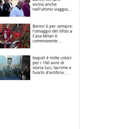
vicina anche
nell'ultimo viaggio,
la moglie Maura, i
figli e i suoi cari
circondati
Baresi 6 per sempre,
dall'affetto dei tifosi
l'omaggio dei tifosi a
Casa Milan è
commovente:
maglie, bandiere,
sciarpe, lacrime e
bigliettini
Napoli è mille colori:
per i 100 anni di
storia luci, lacrime e
fuochi d'artificio: De
Laurentiis salta al
coro anti-Juve