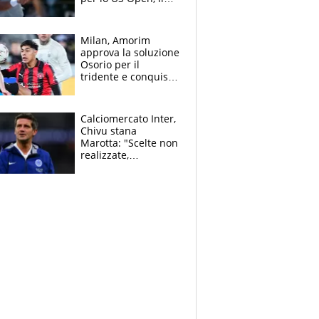
2026 forse è gà
finito per lui"
Milan, Amorim
approva la soluzione
Osorio per il
tridente e conquista
Jashari: la frecciata
dello svizzero all'ex
Allegri
Calciomercato Inter,
Chivu stana
Marotta: "Scelte non
realizzate,
dobbiamo
completare la
squadra"