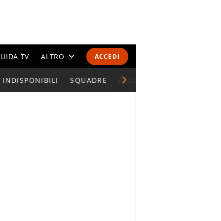
UIDA TV
ALTRO
ACCEDI
INDISPONIBILI
CALENDARI E CLASSIFICHE
SQUADRE
GIOCATORI SERIE A
ALTRI SPORT
MONDIALI 2026
OLIMPIADI
GOSSIP
LIFESTYLE