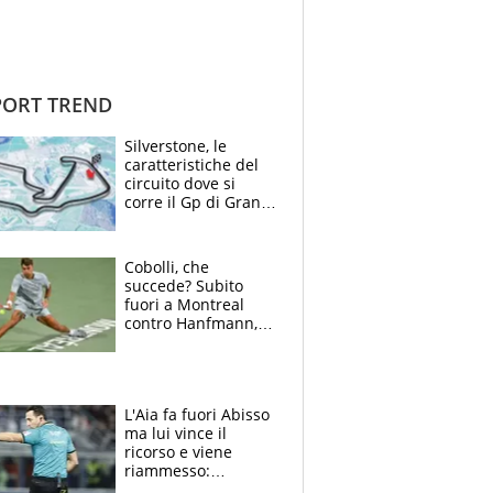
ORT TREND
Silverstone, le
caratteristiche del
circuito dove si
corre il Gp di Gran
Bretagna del
Motomondiale
Cobolli, che
succede? Subito
fuori a Montreal
contro Hanfmann,
per Flavio è tutta
colpa della tosse
L'Aia fa fuori Abisso
ma lui vince il
ricorso e viene
riammesso:
continua momento