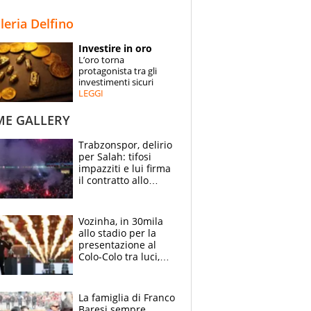
STORIE
lleria Delfino
SPECIALI
Investire in oro
L’oro torna
ESPERTI
protagonista tra gli
investimenti sicuri
LEGGI
CONTATTI
ME GALLERY
Trabzonspor, delirio
per Salah: tifosi
impazziti e lui firma
il contratto allo
stadio
Vozinha, in 30mila
allo stadio per la
presentazione al
Colo-Colo tra luci,
spettacolo, elicotteri
e paracadutisti
La famiglia di Franco
Baresi sempre