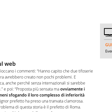
GUI
Even
ul web
l. Fioccano i commenti: “Hanno capito che due tifoserie
 sera avrebbero creato non pochi problemi. E
a, anche perché senza internazionali si sarebbe
.” e poi: “Proposta più sensata ma
ovviamente i
eni sfogando il loro complesso di inferiorità
 signor prefetto ha preso una tranvata clamorosa.
roblema di questa storia è il prefetto di Roma.