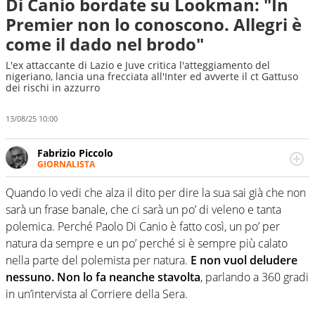
Di Canio bordate su Lookman: "In
Premier non lo conoscono. Allegri è
come il dado nel brodo"
L'ex attaccante di Lazio e Juve critica l'atteggiamento del
nigeriano, lancia una frecciata all'Inter ed avverte il ct Gattuso
dei rischi in azzurro
13/08/25 10:00
Fabrizio Piccolo
GIORNALISTA
Nella sua carriera ha seguito numerose manifestazioni
sportive e collaborato con agenzie e testate. Esperienza,
Quando lo vedi che alza il dito per dire la sua sai già che non
competenza, conoscenza e memoria storica. Si occupa
sarà un frase banale, che ci sarà un po’ di veleno e tanta
prevalentemente di calcio
polemica. Perché Paolo Di Canio è fatto così, un po’ per
natura da sempre e un po’ perché si è sempre più calato
nella parte del polemista per natura.
E non vuol deludere
nessuno. Non lo fa neanche stavolta
, parlando a 360 gradi
in un’intervista al Corriere della Sera.