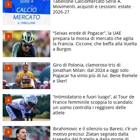
Tabellone Calciomercato Serie A.
Movimenti, acquisti e cessioni: estate
2026-27
“Seixas erede di Pogacar”, la UAE
prepara la mossa di mercato che agita
la Francia. Ciccone, che beffa alla Vuelta
a Burgos
Giro di Polonia, clamoroso tris di
Jonathan Milan: dal 2024 a oggi solo
Pogacar ha vinto più di lui. Bene Romele
e Skerl
“Intimidatorio e fuori luogo”, al Tour de
France femminile scoppia lo scandalo:
un uomo controlla i reggiseni delle
atlete
Ibrahimovic e il silenzio su Baresi, c’è un
motivo preciso: Zlatan segnato dalla
tragedia del fratello e dalla morte di