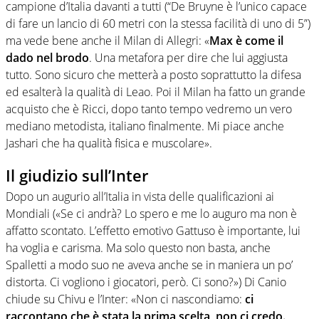
campione d’Italia davanti a tutti (“De Bruyne è l’unico capace
di fare un lancio di 60 metri con la stessa facilità di uno di 5”)
ma vede bene anche il Milan di Allegri: «
Max è come il
dado nel brodo
. Una metafora per dire che lui aggiusta
tutto. Sono sicuro che metterà a posto soprattutto la difesa
ed esalterà la qualità di Leao. Poi il Milan ha fatto un grande
acquisto che è Ricci, dopo tanto tempo vedremo un vero
mediano metodista, italiano finalmente. Mi piace anche
Jashari che ha qualità fisica e muscolare».
Il giudizio sull’Inter
Dopo un augurio all’Italia in vista delle qualificazioni ai
Mondiali («Se ci andrà? Lo spero e me lo auguro ma non è
affatto scontato. L’effetto emotivo Gattuso è importante, lui
ha voglia e carisma. Ma solo questo non basta, anche
Spalletti a modo suo ne aveva anche se in maniera un po’
distorta. Ci vogliono i giocatori, però. Ci sono?») Di Canio
chiude su Chivu e l’Inter: «Non ci nascondiamo:
ci
raccontano che è stata la prima scelta, non ci credo.