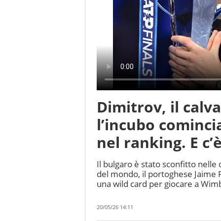
Dimitrov, il calv
l’incubo comincia
nel ranking. E c’
Il bulgaro è stato sconfitto nell
del mondo, il portoghese Jaime Fa
una wild card per giocare a Wi
20/05/26 14:11