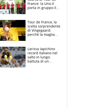
France: la Uno-X
porta in gruppo il
rito della Norvegia
di Haaland e
compagni
Tour de France, la
scelta sorprendente
di Vingegaard:
perché la maglia
gialla indossa la
mascherina, il
rischio da evitare
Larissa Iapichino
record italiano nel
salto in lungo:
battuta di un
centimetro mamma
Fiona May