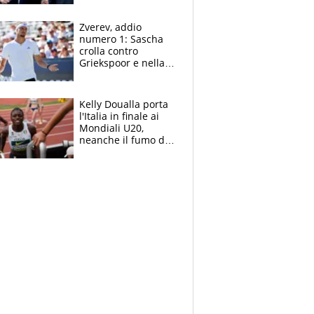
Marocco
Zverev, addio
numero 1: Sascha
crolla contro
Griekspoor e nella
sfida a due con
Sinner si conferma
terzo. Quanti malori
Kelly Doualla porta
a Montreal
l'Italia in finale ai
Mondiali U20,
neanche il fumo di
un incendio la frena
sui 100 metri