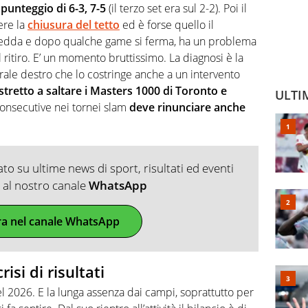
 punteggio di 6-3, 7-5
(il terzo set era sul 2-2). Poi il
ere la
chiusura del tetto
ed è forse quello il
fredda e dopo qualche game si ferma, ha un problema
l ritiro. E’ un momento bruttissimo. La diagnosi è la
rale destro che lo costringe anche a un intervento
stretto a saltare i Masters 1000 di Toronto e
ULTI
consecutive nei tornei slam
deve rinunciare anche
o su ultime news di sport, risultati ed eventi
ti al nostro canale
WhatsApp
ra nel canale WhatsApp
risi di risultati
nel 2026. E la lunga assenza dai campi, soprattutto per