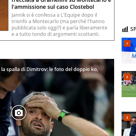
l'ammissione sul caso Clostebol
Jannik si è confessa a L'Equipe dopo il
trionfo a Montecarlo (ma perché l'hanno
pubblicata solo oggi?) e parla liberamente
SP
e a tutto tondo di argomenti scottanti.
la spalla di Dimitrov: le foto del doppio ko,