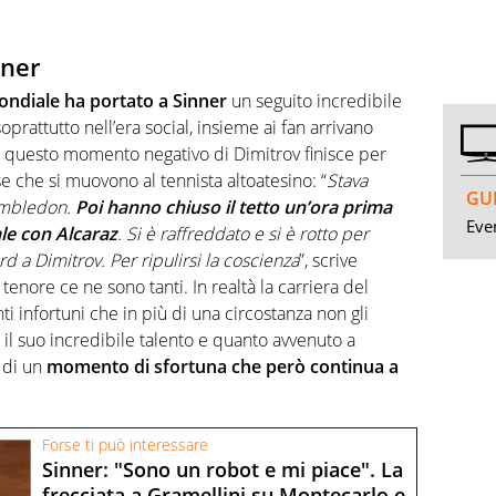
nner
ondiale ha portato a Sinner
un seguito incredibile
prattutto nell’era social, insieme ai fan arrivano
di questo momento negativo di Dimitrov finisce per
e che si muovono al tennista altoatesino: “
Stava
GUI
Wimbledon.
Poi hanno chiuso il tetto un’ora prima
Even
ale con Alcaraz
. Si è raffreddato e si è rotto per
 a Dimitrov. Per ripulirsi la coscienza
”, scrive
nore ce ne sono tanti. In realtà la carriera del
ti infortuni che in più di una circostanza non gli
l suo incredibile talento e quanto avvenuto a
 di un
momento di sfortuna che però continua a
Forse ti può interessare
Sinner: "Sono un robot e mi piace". La
frecciata a Gramellini su Montecarlo e