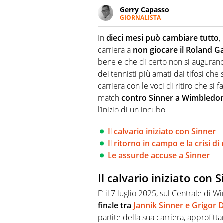
Gerry Capasso
GIORNALISTA
Per lui gli sport americani non 
innata di trovare la notizia do
In
dieci mesi può cambiare tutto
,
carriera a
non giocare il Roland G
bene e che di certo non si auguran
dei tennisti più amati dai tifosi che
carriera con le voci di ritiro che si
match
contro Sinner a Wimbledo
l’inizio di un incubo.
Il calvario iniziato con Sinner
Il ritorno in campo e la crisi di 
Le assurde accuse a Sinner
Il calvario iniziato con 
E’ il 7 luglio 2025, sul Centrale di 
finale tra
Jannik Sinner e Grigor 
partite della sua carriera, approfit