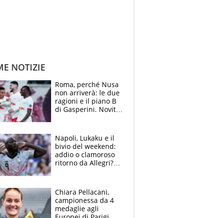
ME NOTIZIE
Roma, perché Nusa
non arriverà: le due
ragioni e il piano B
di Gasperini. Novità
su Pellegrini e
Cacciamani
Napoli, Lukaku e il
bivio del weekend:
addio o clamoroso
ritorno da Allegri?
Gli scenari
Chiara Pellacani,
campionessa da 4
medaglie agli
Europei di Parigi