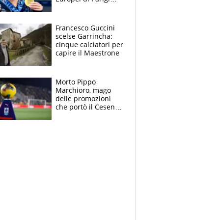
2026: papà
Giampaolo
giornalista, mamma
Francesco Guccini
Francesca
scelse Garrincha:
Insegnante e il
cinque calciatori per
fratello calciatore
capire il Maestrone
Morto Pippo
Marchioro, mago
delle promozioni
che portò il Cesena
in Europa e scoprì
per primo la classe
di Baresi