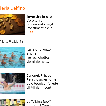
STORIE
lleria Delfino
SPECIALI
Investire in oro
L’oro torna
ESPERTI
protagonista tra gli
investimenti sicuri
LEGGI
CONTATTI
ME GALLERY
Italia di bronzo
anche
nell’acrobatica:
dominio nel
medagliere, ora
tocca a Ceccon, Curti
e compagni
Europei, Filippo
continuare
Pelati d’argento nel
solo tecnico: l’erede
di Minisini continua
a stupire, Los
Angeles è già nel
mirino
La “Viking Row”
sbarca al Tour de