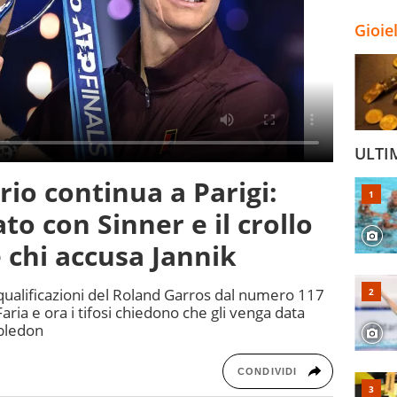
Gioie
ULTI
ario continua a Parigi:
to con Sinner e il crollo
è chi accusa Jannik
e qualificazioni del Roland Garros dal numero 117
ria e ora i tifosi chiedono che gli venga data
mbledon
CONDIVIDI