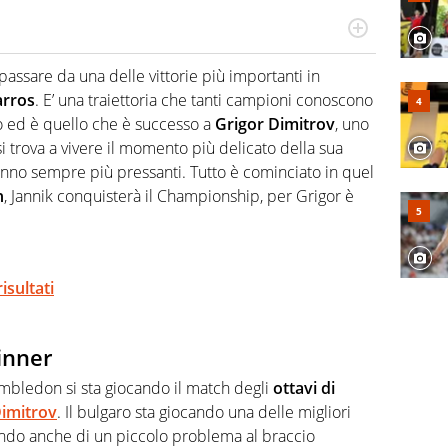
hanno segreti: basket, football, baseball e la capacità
ve altri non vedono granché
 passare da una delle vittorie più importanti in
arros
. E’ una traiettoria che tanti campioni conoscono
o ed è quello che è successo a
Grigor Dimitrov
, uno
 si trova a vivere il momento più delicato della sua
 fanno sempre più pressanti. Tutto è cominciato in quel
n
, Jannik conquisterà il Championship, per Grigor è
risultati
Sinner
Wimbledon si sta giocando il match degli
ottavi di
Dimitrov
. Il bulgaro sta giocando una delle migliori
tando anche di un piccolo problema al braccio