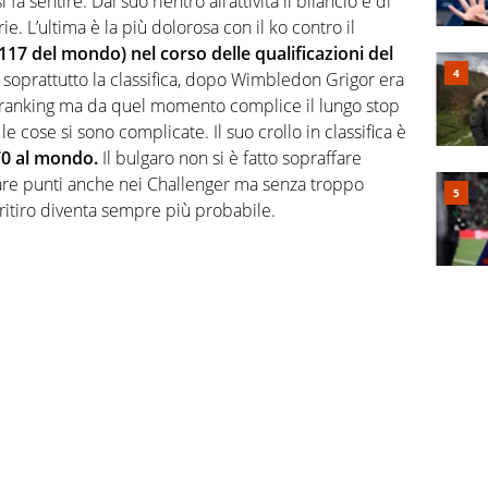
a sentire. Dal suo rientro all’attività il bilancio è di
rie. L’ultima è la più dolorosa con il ko contro il
17 del mondo) nel corso delle qualificazioni del
è soprattutto la classifica, dopo Wimbledon Grigor era
l ranking ma da quel momento complice il lungo stop
i, le cose si sono complicate. Il suo crollo in classifica è
70 al mondo.
Il bulgaro non si è fatto sopraffare
lare punti anche nei Challenger ma senza troppo
n ritiro diventa sempre più probabile.