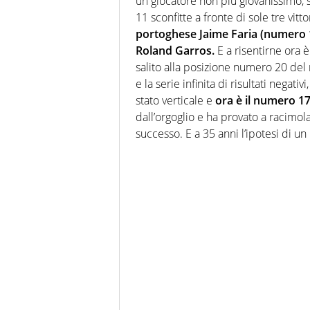
un giocatore non più giovanissimo, si f
11 sconfitte a fronte di sole tre vitto
portoghese Jaime Faria (numero 1
Roland Garros.
E a risentirne ora 
salito alla posizione numero 20 de
e la serie infinita di risultati negativ
stato verticale e
ora è il numero 1
dall’orgoglio e ha provato a racimo
successo. E a 35 anni l’ipotesi di u