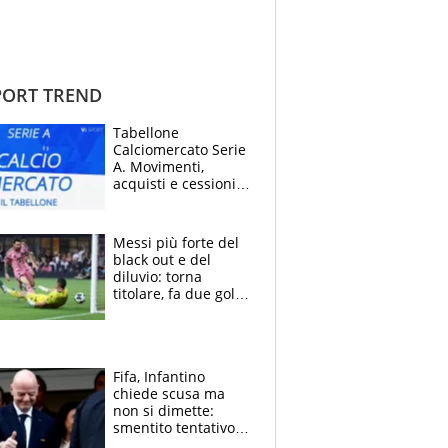
ORT TREND
Tabellone
Calciomercato Serie
A. Movimenti,
acquisti e cessioni:
estate 2026-27
Messi più forte del
black out e del
diluvio: torna
titolare, fa due gol e
un assist e trascina
l'Inter Miami, altro
che ritiro
Fifa, Infantino
chiede scusa ma
non si dimette:
smentito tentativo di
corruzione al