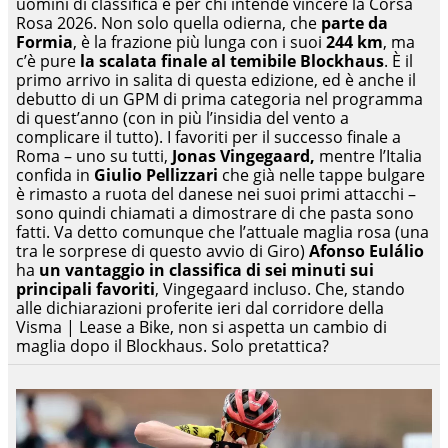
uomini di classifica e per chi intende vincere la Corsa
Rosa 2026. Non solo quella odierna, che
parte da
Formia
, è la frazione più lunga con i suoi
244 km
, ma
c’è pure
la scalata finale al temibile Blockhaus
. È il
primo arrivo in salita di questa edizione, ed è anche il
debutto di un GPM di prima categoria nel programma
di quest’anno (con in più l’insidia del vento a
complicare il tutto). I favoriti per il successo finale a
Roma – uno su tutti,
Jonas Vingegaard,
mentre l’Italia
confida in
Giulio Pellizzari
che già nelle tappe bulgare
è rimasto a ruota del danese nei suoi primi attacchi –
sono quindi chiamati a dimostrare di che pasta sono
fatti. Va detto comunque che l’attuale maglia rosa (una
tra le sorprese di questo avvio di Giro)
Afonso Eulálio
ha
un vantaggio in classifica di sei minuti sui
principali favoriti
, Vingegaard incluso. Che, stando
alle dichiarazioni proferite ieri dal corridore della
Visma | Lease a Bike, non si aspetta un cambio di
maglia dopo il Blockhaus. Solo pretattica?