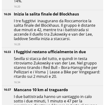
14%.
16:20
Inizia la salita finale del Blockhaus
16:26
I tre fuggitivi inaugurano da Roccamorice la
salita finale del Blockhaus. Il gruppo è distante
due minuti e 42, mentre tra i battistrada si
accende il duello tra Zukowsky e van der Lee,
laddove Sevilla inizia a staccarsi.
16:28
I fuggitivi restano ufficialmente in due
16:33
Sevilla si stacca del tutto, e quindi in testa
ritroviamo Zukowsky e van der Lee. Nel gruppo
stanno tirando i Red Bull – Bora-Hansgrohe per
Pellizzari e i Visma | Lease a Bike per Vingegaard:
ritardo sui 2 minuti e 20.
16:34
Mancano 10 km al traguardo
16:37
I due battistrada hanno un vantaggio in calo
sotto i due minuti, 1 minuto e 47 per la