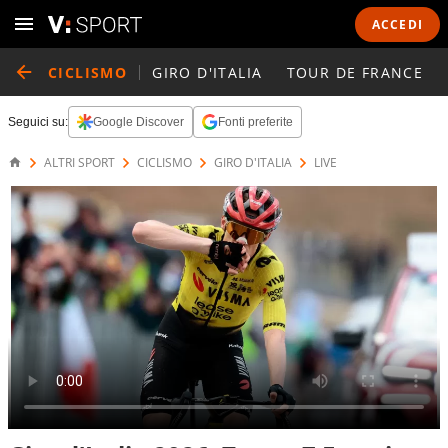
ACCEDI
CICLISMO
GIRO D'ITALIA
TOUR DE FRANCE
Seguici su:
Google Discover
Fonti preferite
ALTRI SPORT
CICLISMO
GIRO D'ITALIA
LIVE