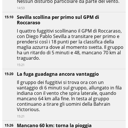
Nessun disturbo particolare da parte del vento.
14:53
Sevilla scollina per primo sul GPM di
15:10
Roccaraso
I quattro fuggitivi scollinano il GPM di Roccaraso,
con Diego Pablo Sevilla a transitare per primo e
prendersi così i 18 punti per la classifica della
maglia azzurra dove al momento svetta. Il gruppo
ha un ritardo di 5 minuti e 48, mancano 70 km al
traguardo.
15:21
La fuga guadagna ancora vantaggio
15:20
Il gruppo dei fuggitivi si trova ora con un
vantaggio di 6 minuti sul gruppo, allungato in fila
indiana con il vento che spira laterale, quando
mancano 64 km alla fine. In testa al gruppo
continuano a tirare gli uomini della Bahrain
Victorious.
15:21
Mancano 60 km: torna la pioggia
15:26