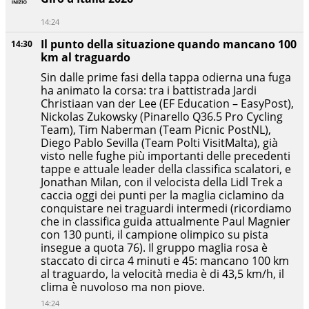
14:24
Il punto della situazione quando mancano 100
14:30
km al traguardo
Sin dalle prime fasi della tappa odierna una fuga
ha animato la corsa: tra i battistrada Jardi
Christiaan van der Lee (EF Education – EasyPost),
Nickolas Zukowsky (Pinarello Q36.5 Pro Cycling
Team), Tim Naberman (Team Picnic PostNL),
Diego Pablo Sevilla (Team Polti VisitMalta), già
visto nelle fughe più importanti delle precedenti
tappe e attuale leader della classifica scalatori, e
Jonathan Milan, con il velocista della Lidl Trek a
caccia oggi dei punti per la maglia ciclamino da
conquistare nei traguardi intermedi (ricordiamo
che in classifica guida attualmente Paul Magnier
con 130 punti, il campione olimpico su pista
insegue a quota 76). Il gruppo maglia rosa è
staccato di circa 4 minuti e 45: mancano 100 km
al traguardo, la velocità media è di 43,5 km/h, il
clima è nuvoloso ma non piove.
14:24