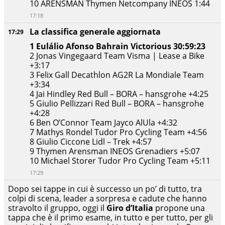
10 ARENSMAN Thymen Netcompany INEOS 1:44
17:18
La classifica generale aggiornata
17:29
1 Eulálio Afonso Bahrain Victorious 30:59:23
2 Jonas Vingegaard Team Visma | Lease a Bike
+3:17
3 Felix Gall Decathlon AG2R La Mondiale Team
+3:34
4 Jai Hindley Red Bull – BORA – hansgrohe +4:25
5 Giulio Pellizzari Red Bull – BORA – hansgrohe
+4:28
6 Ben O’Connor Team Jayco AlUla +4:32
7 Mathys Rondel Tudor Pro Cycling Team +4:56
8 Giulio Ciccone Lidl – Trek +4:57
9 Thymen Arensman INEOS Grenadiers +5:07
10 Michael Storer Tudor Pro Cycling Team +5:11
17:29
Dopo sei tappe in cui è successo un po’ di tutto, tra
colpi di scena, leader a sorpresa e cadute che hanno
stravolto il gruppo, oggi il
Giro d’Italia
propone una
tappa che è il primo esame, in tutto e per tutto, per gli