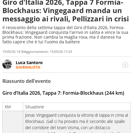
Giro d'Italia 2026, Tappa 7 Formia-
Blockhaus: Vingegaard manda un
messaggio ai rivali, Pellizzari in crisi
Il resoconto della settima tappa del Giro d'Italia 2026, Formia-
Blockhaus: Vingegaard conquista l'arrivo in salita e vince la sua
prima frazione. Non cambia la maglia rosa, ma il danese ha
fatto capire che è lui l'uomo da battere
15/05/26 14:30
Aggiornamento:
15/05/26 17:29
Luca Santoro
GIORNALISTA
Esperto di Motorsport ma, più in generale, appassionato
di tutto ciò che sia Sport, anche senza il Motor. Dà il
Riassunto dell'evento
meglio di sé quando la strada fa largo alle due o alle
quattro ruote
Giro d’Italia 2026, Tappa 7: Formia-Blockhaus (244 km)
KM
Situazione
Jonas Vingegaard conquista la vittoria di tappa in cima al
Blockhaus. Gall ci ha provato ma è secondo alle spalle
del corridore del team Visma, con un distacco