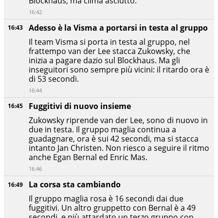
Blockhaus, ma clima asciutto.
16:42
Adesso è la Visma a portarsi in testa al gruppo
16:43
Il team Visma si porta in testa al gruppo, nel
frattempo van der Lee stacca Zukowsky, che
inizia a pagare dazio sul Blockhaus. Ma gli
inseguitori sono sempre più vicini: il ritardo ora è
di 53 secondi.
16:44
Fuggitivi di nuovo insieme
16:45
Zukowsky riprende van der Lee, sono di nuovo in
due in testa. Il gruppo maglia continua a
guadagnare, ora è sui 42 secondi, ma si stacca
intanto Jan Christen. Non riesco a seguire il ritmo
anche Egan Bernal ed Enric Mas.
16:46
La corsa sta cambiando
16:49
Il gruppo maglia rosa è 16 secondi dai due
fuggitivi. Un altro gruppetto con Bernal è a 49
secondi, e più attardato un terzo gruppo con