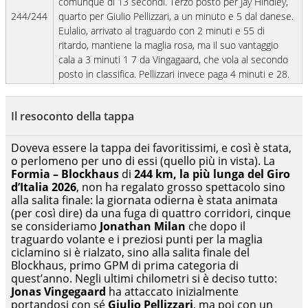
comunque di 13 secondi. Terzo posto per Jay Hindley,
244/244
quarto per Giulio Pellizzari, a un minuto e 5 dal danese.
Eulalio, arrivato al traguardo con 2 minuti e 55 di
ritardo, mantiene la maglia rosa, ma il suo vantaggio
cala a 3 minuti 1 7 da Vingagaard, che vola al secondo
posto in classifica. Pellizzari invece paga 4 minuti e 28.
Il resoconto della tappa
Doveva essere la tappa dei favoritissimi, e così è stata,
o perlomeno per uno di essi (quello più in vista). La
Formia – Blockhaus
di
244 km, la più lunga del Giro
d’Italia 2026
, non ha regalato grosso spettacolo sino
alla salita finale: la giornata odierna è stata animata
(per così dire) da una fuga di quattro corridori, cinque
se consideriamo
Jonathan Milan
che dopo il
traguardo volante e i preziosi punti per la maglia
ciclamino si è rialzato, sino alla salita finale del
Blockhaus, primo GPM di prima categoria di
quest’anno. Negli ultimi chilometri si è deciso tutto:
Jonas Vingegaard
ha attaccato inizialmente
portandosi con sé
Giulio Pellizzari
, ma poi con un