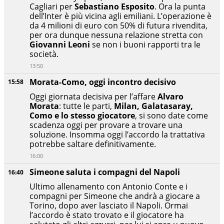
Cagliari per
Sebastiano Esposito
. Ora la punta
dell’Inter è più vicina agli emiliani. L’operazione è
da 4 milioni di euro con 50% di futura rivendita,
per ora dunque nessuna relazione stretta con
Giovanni Leoni
se non i buoni rapporti tra le
società.
13:50
Morata-Como, oggi incontro decisivo
15:58
Oggi giornata decisiva per l’affare
Alvaro
Morata
: tutte le parti,
Milan, Galatasaray,
Como e lo stesso giocatore
, si sono date come
scadenza oggi per provare a trovare una
soluzione. Insomma oggi l’accordo la trattativa
potrebbe saltare definitivamente.
16:00
Simeone saluta i compagni del Napoli
16:40
Ultimo allenamento con Antonio Conte e i
compagni per Simeone che andrà a giocare a
Torino, dopo aver lasciato il Napoli. Ormai
l’accordo è stato trovato e il giocatore ha