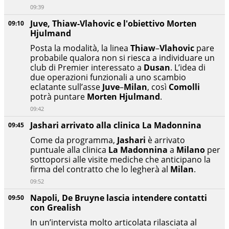
09:39
Juve, Thiaw-Vlahovic e l'obiettivo Morten
09:10
Hjulmand
Posta la modalità, la linea
Thiaw
–
Vlahovic
pare
probabile qualora non si riesca a individuare un
club di Premier interessato a
Dusan
. L’idea di
due operazioni funzionali a uno scambio
eclatante sull’asse
Juve
–
Milan
, così
Comolli
potrà puntare
Morten Hjulmand
.
09:42
Jashari arrivato alla clinica La Madonnina
09:45
Come da programma,
Jashari
è arrivato
puntuale alla clinica
La Madonnina
a
Milano
per
sottoporsi alle visite mediche che anticipano la
firma del contratto che lo legherà al
Milan
.
09:52
Napoli, De Bruyne lascia intendere contatti
09:50
con Grealish
In un’intervista molto articolata rilasciata al