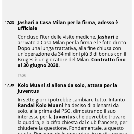
Jashari a Casa Milan per la firma, adesso è
17:23
ufficiale
Concluso l’iter delle visite mediche,
Jashari
è
arrivato a Casa Milan per la firma e le foto di rito.
Dopo una lunga trattativa, alla fine chiusa con
un’operazione da 34 milioni più 3 di bonus con il
Bruges è un giocatore del Milan.
Contratto fino
al 30 giugno 2030.
17:25
Kolo Muani si allena da solo, attesa per la
17:39
Juventus
In sette giorni potrebbe cambiare tutto. Intanto
Randal Kolo Muani
ha deciso di allenarsi da
solo, alla prima del PSG, dimostrando il suo
interesse per la
Juventus
che dovrebbe trovare
la quadra, e la cifra chiesta dal club francese, per
chiudere la questione. Fondamentale, a questo
punto, l’insieme delle operazioni in uscita ovvero