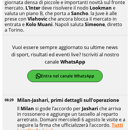
giornata densa di piccole e importanti novità sul fronte
mercato.
L’Inter
deve risolvere il nodo
Lookman
e
valuta un piano B, che porta a
Sancho
. la Juve è alle
prese con
Vlahovic
che ancora blocca il mercato in
entrata e
Kolo Muani
. Napoli saluta
Simeone
, diretto
a Torino.
Vuoi essere sempre aggiornato su ultime news
di sport, risultati ed eventi live? Iscriviti al nostro
canale
WhatsApp
Entra nel canale WhatsApp
Milan-Jashari, primi dettagli sull'operazione
08:29
Il
Milan
si gode l’accordo per
Jashari
che arriva
in rossonero e aggiunge un tassello al reparto
arretrato. Domani mercoledì 6 agosto le visite e a
seguire la firma che ufficializzerà l’accordo.
Tutti