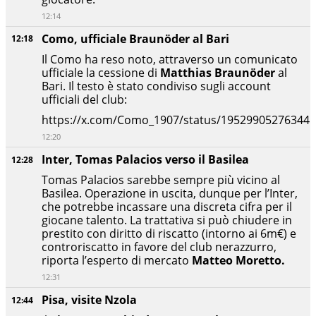
12:14
Como, ufficiale Braunöder al Bari
12:18
Il Como ha reso noto, attraverso un comunicato
ufficiale la cessione di
Matthias Braunöder
al
Bari. Il testo è stato condiviso sugli account
ufficiali del club:
https://x.com/Como_1907/status/19529905276344
12:20
Inter, Tomas Palacios verso il Basilea
12:28
Tomas Palacios sarebbe sempre più vicino al
Basilea. Operazione in uscita, dunque per l’Inter,
che potrebbe incassare una discreta cifra per il
giocane talento. La trattativa si può chiudere in
prestito con diritto di riscatto (intorno ai 6m€) e
controriscatto in favore del club nerazzurro,
riporta l’esperto di mercato
Matteo Moretto.
12:31
Pisa, visite Nzola
12:44