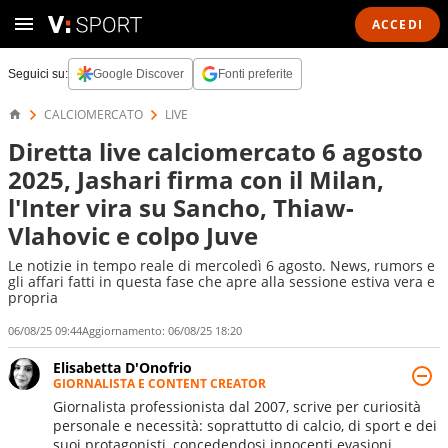
ACCEDI
Seguici su:
Google Discover
Fonti preferite
CALCIOMERCATO
LIVE
Diretta live calciomercato 6 agosto
2025, Jashari firma con il Milan,
l'Inter vira su Sancho, Thiaw-
Vlahovic e colpo Juve
Le notizie in tempo reale di mercoledì 6 agosto. News, rumors e
gli affari fatti in questa fase che apre alla sessione estiva vera e
propria
06/08/25 09:44
Aggiornamento:
06/08/25 18:20
Elisabetta D'Onofrio
GIORNALISTA E CONTENT CREATOR
Giornalista professionista dal 2007, scrive per curiosità
personale e necessità: soprattutto di calcio, di sport e dei
suoi protagonisti, concedendosi innocenti evasioni