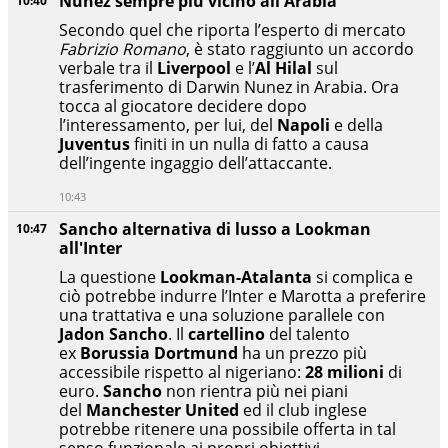
Nunez sempre più vicino all'Arabia
10:40
Secondo quel che riporta l’esperto di mercato
Fabrizio Romano
, è stato raggiunto un accordo
verbale tra il
Liverpool
e l’
Al Hilal
sul
trasferimento di Darwin Nunez in Arabia. Ora
tocca al giocatore decidere dopo
l’interessamento, per lui, del
Napoli
e della
Juventus
finiti in un nulla di fatto a causa
dell’ingente ingaggio dell’attaccante.
10:43
Sancho alternativa di lusso a Lookman
10:47
all'Inter
La questione
Lookman-Atalanta
si complica e
ciò potrebbe indurre l’Inter e Marotta a preferire
una trattativa e una soluzione parallele con
Jadon Sancho
. Il
cartellino
del talento
ex
Borussia Dortmund
ha un prezzo più
accessibile rispetto al nigeriano:
28 milioni
di
euro.
Sancho
non rientra più nei piani
del
Manchester United
ed il club inglese
potrebbe ritenere una possibile offerta in tal
senso funzionale ai propri obiettivi.