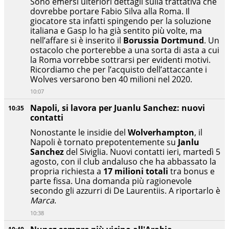
Sono emersi ulteriori dettagli sulla trattativa che
dovrebbe portare Fabio Silva alla Roma. Il
giocatore sta infatti spingendo per la soluzione
italiana e Gasp lo ha già sentito più volte, ma
nell’affare si è inserito il
Borussia Dortmund
. Un
ostacolo che porterebbe a una sorta di asta a cui
la Roma vorrebbe sottrarsi per evidenti motivi.
Ricordiamo che per l’acquisto dell’attaccante i
Wolves versarono ben 40 milioni nel 2020.
10:07
Napoli, si lavora per Juanlu Sanchez: nuovi
10:35
contatti
Nonostante le insidie del
Wolverhampton
, il
Napoli è tornato prepotentemente su
Janlu
Sanchez
del Siviglia. Nuovi contatti ieri, martedì 5
agosto, con il club andaluso che ha abbassato la
propria richiesta a
17 milioni totali
tra bonus e
parte fissa. Una domanda più ragionevole
secondo gli azzurri di De Laurentiis. A riportarlo è
Marca
.
10:38