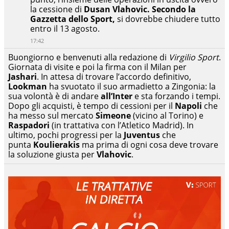
la cessione di
Dusan Vlahovic. Secondo la
Gazzetta dello Sport,
si dovrebbe chiudere tutto
entro il 13 agosto.
17:42
Buongiorno e benvenuti alla redazione di
Virgilio Sport
.
Giornata di visite e poi la firma con il Milan per
Jashari
. In attesa di trovare l’accordo definitivo,
Lookman
ha svuotato il suo armadietto a Zingonia: la
sua volontà è di andare
all’Inter
e sta forzando i tempi.
Dopo gli acquisti, è tempo di cessioni per il
Napoli
che
ha messo sul mercato
Simeone
(vicino al Torino) e
Raspadori
(in trattativa con l’Atletico Madrid). In
ultimo, pochi progressi per la
Juventus
che
punta
Koulierakis
ma prima di ogni cosa deve trovare
la soluzione giusta per
Vlahovic
.