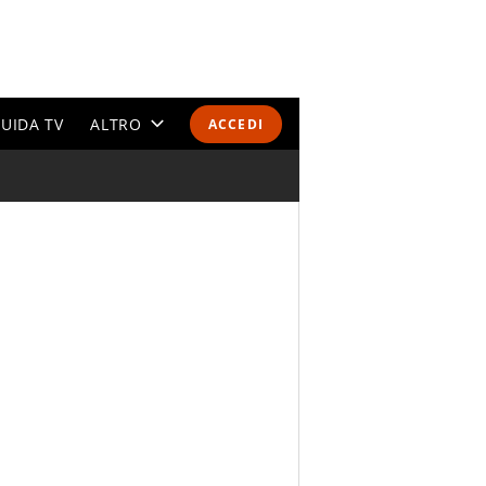
UIDA TV
ALTRO
ACCEDI
CALENDARI E CLASSIFICHE
ALTRI SPORT
MONDIALI 2026
OLIMPIADI
GOSSIP
LIFESTYLE