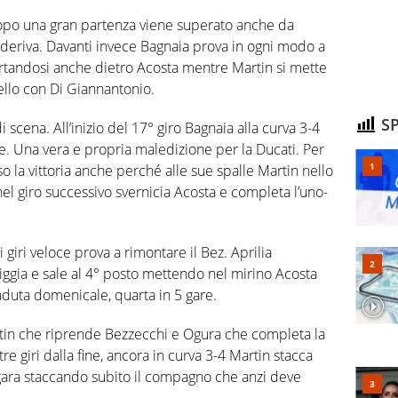
dopo una gran partenza viene superato anche da
 deriva. Davanti invece Bagnaia prova in ogni modo a
ortandosi anche dietro Acosta mentre Martin si mette
ello con Di Giannantonio.
SP
i scena. All’inizio del 17° giro Bagnaia alla curva 3-4
e. Una vera e propria maledizione per la Ducati. Per
 la vittoria anche perché alle sue spalle Martin nello
l giro successivo svernicia Acosta e completa l’uno-
 giri veloce prova a rimontare il Bez. Aprilia
ggia e sale al 4° posto mettendo nel mirino Acosta
duta domenicale, quarta in 5 gare.
artin che riprende Bezzecchi e Ogura che completa la
tre giri dalla fine, ancora in curva 3-4 Martin stacca
a gara staccando subito il compagno che anzi deve