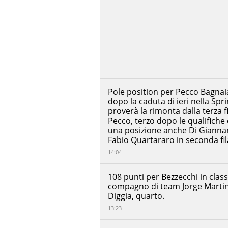
dati:
Pedro
Acosta
Ora
Red
+00:00:02.991
inizio:
Bull
KTM
14:00
Factory
Circuito:
Racing
Bugatti
Fabio
Circuit
Quartararo
Monster
+00:00:07.756
Città:
Energy
Le
Yamaha
Pole position per Pecco Bagnai
MotoGP
Mans
dopo la caduta di ieri nella Spri
Nazione:
Enea
proverà la rimonta dalla terza fi
Bastianini
Francia
Pecco, terzo dopo le qualifiche 
+00:00:08.615
Red Bull
una posizione anche Di Giannant
Numero
KTM Tech3
Fabio Quartararo in seconda fil
di
Raul
giri:
14:04
Fernandez
27
+00:00:12.497
Trackhouse
MotoGP
Lunghezza
108 punti per Bezzecchi in classi
Team
giro:
compagno di team Jorge Martin.
Fermin
4.19
Diggia, quarto.
Aldeguer
KM
BK8
+00:00:14.903
13:23
Gresini
Lunghezza
Racing
gara:
MotoGP