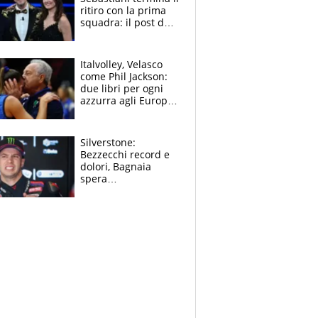
ritiro con la prima
squadra: il post del
figlio di Amadeus e
Sanremo sullo
sfondo
Italvolley, Velasco
come Phil Jackson:
due libri per ogni
azzurra agli Europei.
Quello per Sylla è
“geniale”
Silverstone:
Bezzecchi record e
dolori, Bagnaia
spera
nell'antidolorifico,
Marquez si tira fuori
e vota Aprilia