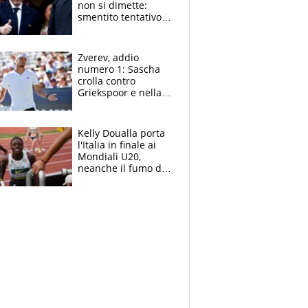
non si dimette:
smentito tentativo di
corruzione al
Marocco
Zverev, addio
numero 1: Sascha
crolla contro
Griekspoor e nella
sfida a due con
Sinner si conferma
terzo. Quanti malori
Kelly Doualla porta
a Montreal
l'Italia in finale ai
Mondiali U20,
neanche il fumo di
un incendio la frena
sui 100 metri