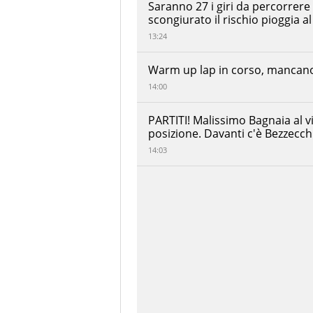
Saranno 27 i giri da percorrere
113
Luca
scongiurato il rischio pioggia 
KM
Marini
+00:00:15.016
13:24
Honda
HRC
Castrol
Warm up lap in corso, mancano 
Johann
Zarco
14:00
+00:00:16.549
Honda
LCR
PARTITI! Malissimo Bagnaia al vi
Alex
posizione. Davanti c'è Bezzecch
Rins
Monster
+00:00:32.343
14:03
Energy
Yamaha
MotoGP
Toprak
Razgatlioglu
+00:00:32.476
Prima Pramac
Yamaha
MotoGP
Franco
Morbidelli
Pertamina
+00:00:32.774
Enduro
VR46 Racing
Team