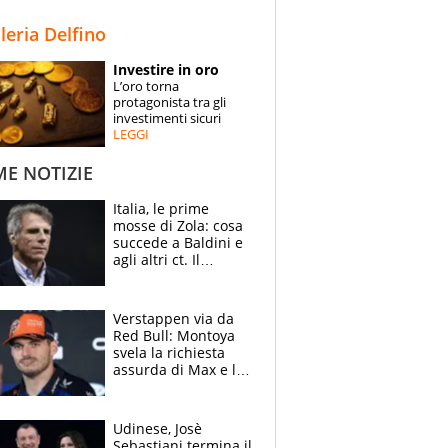
STORIE
lleria Delfino
SPECIALI
Investire in oro
L’oro torna
ESPERTI
protagonista tra gli
investimenti sicuri
LEGGI
CONTATTI
ME NOTIZIE
Italia, le prime
mosse di Zola: cosa
succede a Baldini e
agli altri ct. Il
Borussia tenta un
altro sgarbo agli
azzurri
Verstappen via da
Red Bull: Montoya
svela la richiesta
assurda di Max e lo
avverte: “Sicuro
Mercedes e
McLaren siano
Udinese, Josè
meglio?”
Sebastiani termina il