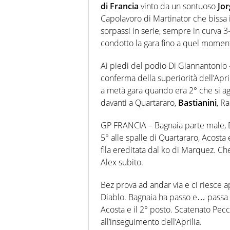
di Francia
vinto da un sontuoso
Jor
Capolavoro di Martinator che bissa 
sorpassi in serie, sempre in curva 3-4
condotto la gara fino a quel momen
Ai piedi del podio Di Giannantonio 
conferma della superiorità dell’Apri
a metà gara quando era 2° che si ag
davanti a Quartararo,
Bastianini
, R
GP FRANCIA – Bagnaia parte male, Bez
5° alle spalle di Quartararo, Acosta
fila ereditata dal ko di Marquez. Che 
Alex subito.
Bez prova ad andar via e ci riesce a
Diablo. Bagnaia ha passo e… passa 
Acosta e il 2° posto. Scatenato Pecco 
all’inseguimento dell’Aprilia.