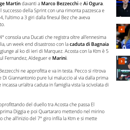
ge Martin
davanti a
Marco Bezzecchi
e
Ai Ogura
.
il successo della Sprint con una rimonta pazzesca e
, l’ultimo a 3 giri dalla finesul Bez che aveva
to.
4° consola una Ducati che registra oltre all’ennesima
lia, un week end disastroso con la
caduta di Bagnaia
giunge al ko di ieri di Marquez. Acosta con la Ktm è 5
aul Fernandez, Aldeguer e
Marini
.
zecchi ne approfitta e va in testa. Pecco si ritrova
 e Di Giannantonio pure lui maluccio al via dalla prima
incassa un’altra caduta in famiglia vista la scivolata di
pprofittando del duello tra Acosta che passa El
prima Diggia e poi Quartararo mettendo nel mirino
che all’inizio del 7° giro infila la Ktm e si mette