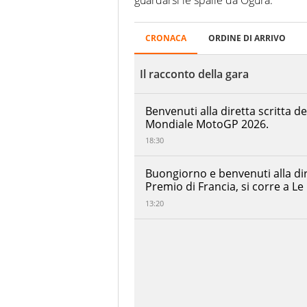
guardarsi le spalle da Ogura.
French
CRONACA
ORDINE DI ARRIVO
Ordine
GP
di
-
arrivo
Il racconto della gara
Bugatti
Circuit
10/05/2026
Jorge
Benvenuti alla diretta scritta d
Martin
00:41:18.001
Mondiale MotoGP 2026.
Aprilia
Racing
18:30
Marco
Bezzecchi
+00:00:00.477
Buongiorno e benvenuti alla dir
Aprilia
Premio di Francia, si corre a Le
Racing
13:20
Ai Ogura
Trackhouse
+00:00:00.874
MotoGP
Team
Fabio Di
Giannantonio
+00:00:02.851
Pertamina
Enduro VR46
Altri
Racing Team