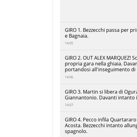
Jack
Miller
Prima
+00:00:36.059
Pramac
Yamaha
MotoGP
GIRO 1. Bezzecchi passa per pr
Jonas
e Bagnaia.
Folger
Red
14:05
+00:01:13.229
Bull
KTM
Tech3
GIRO 2. OUT ALEX MARQUEZ! Sciv
propria gara nella ghiaia. Dava
Brad
Binder
portandosi all'inseguimento di 
Red Bull
RITIRATO
14:06
KTM
Factory
Racing
GIRO 3. Martin si libera di Ogura
Joan
Giannantonio. Davanti intanto i
Mir
RITIRATO
Honda
14:07
HRC
Castrol
GIRO 4. Pecco infila Quartararo 
Francesco
Acosta. Bezzecchi intanto allun
Bagnaia
RITIRATO
Ducati
spagnolo.
Lenovo